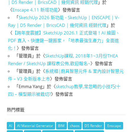
| D5 Render | BricsCAD | 幾何資訊 經銷代理
」於
〈
Enscape 4.11 新增功能
〉發佈留言
「
SketchUp 2026 新功能 - SketchUp | ENSCAPE | V-
Ray | D5 Render | BricsCAD | 幾何資訊 經銷代理
」於
〈
【跨年度震撼】SketchUp 2026.1 正式登場！AI 繪圖、
PDF 直入、快捷鍵一鍵搬家，「地表最強生產力」全面進
化！
〉發佈留言
「
管理員
」於〈
SketchUp課程, 2018年1~3月份THEA
Render / SketchUp 課程表公佈,歡迎報名~
〉發佈留言
「
管理員
」於〈
系統櫃|廚具智慧元件 & 室內設計智慧元
件 – V3 全新版本上市
〉發佈留言
「
Emma Yang
」於〈
sketchup教學,常忽略的小技巧(十
四) – 模型顯示被裁切?
〉發佈留言
熱門標籤
AI
AI Material Generator
BIM
chaos
D5 Render
Enscape