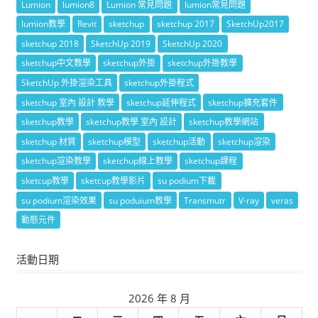
Lumion
lumion8
Lumion 常見問題
lumion常見問題
lumion教學
Revit
sketchup
sketchup 2017
SketchUp2017
sketchup 2018
SketchUp 2019
SketchUp 2020
sketchup中文教學
sketchup外掛
sketchup外掛教學
SketchUp 外掛渲染工具
sketchup外掛程式
sketchup 室內 設計 教學
sketchup延伸程式
sketchup擴充套件
sketchup教學
sketchup教學 室內 設計
sketchup教學網站
sketchup 材質
sketchup模型
sketchup活動
sketchup渲染
sketchup渲染教學
sketchup線上教學
sketchup課程
sketcup教學
sketcup教學影片
su podium下載
su podium渲染效果
su poduium教學
Transmutr
V-ray
veras
動態元件
活動日期
2026 年 8 月