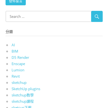
分類
AI
BIM
D5 Render
Enscape
Lumion
Revit
sketchup
SketchUp plugins
sketchup教學
sketchup課程
sketcup下載