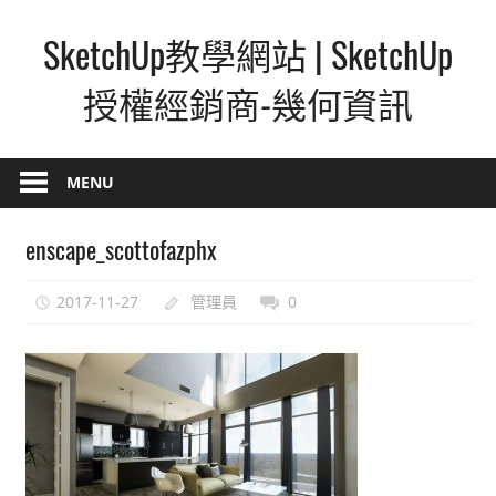
Skip
SketchUp教學網站 | SketchUp
to
content
授權經銷商-幾何資訊
SketchUp
–
MENU
最
直
enscape_scottofazphx
覺
的
2017-11-27
管理員
0
設
計
方
式,
人
人
都