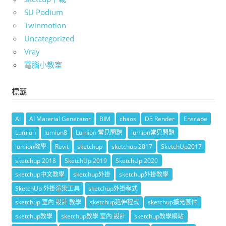
SU Podium
Twinmotion
Uncategorized
Vray
電腦小教室
標籤
AI
AI Material Generator
BIM
chaos
D5 Render
Enscape
Lumion
lumion8
Lumion 常見問題
lumion常見問題
lumion教學
Revit
sketchup
sketchup 2017
SketchUp2017
sketchup 2018
SketchUp 2019
SketchUp 2020
sketchup中文教學
sketchup外掛
sketchup外掛教學
SketchUp 外掛渲染工具
sketchup外掛程式
sketchup 室內 設計 教學
sketchup延伸程式
sketchup擴充套件
sketchup教學
sketchup教學 室內 設計
sketchup教學網站