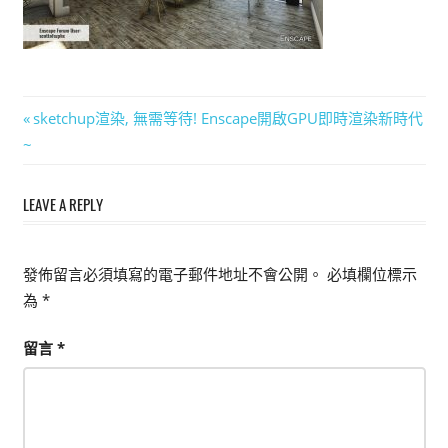
能
上
手
的
文
Previous
sketchup渲染, 無需等待! Enscape開啟GPU即時渲染新時代
3D
Post:
~
軟
章
體
導
LEAVE A REPLY
覽
發佈留言必須填寫的電子郵件地址不會公開。
必填欄位標示
為
*
留言
*