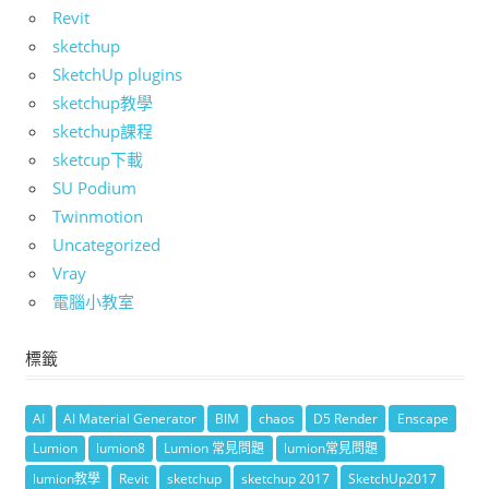
Revit
sketchup
SketchUp plugins
sketchup教學
sketchup課程
sketcup下載
SU Podium
Twinmotion
Uncategorized
Vray
電腦小教室
標籤
AI
AI Material Generator
BIM
chaos
D5 Render
Enscape
Lumion
lumion8
Lumion 常見問題
lumion常見問題
lumion教學
Revit
sketchup
sketchup 2017
SketchUp2017