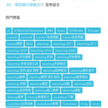
四) – 模型顯示被裁切?
〉發佈留言
熱門標籤
AI
AI Material Generator
BIM
chaos
D5 Render
Enscape
Lumion
lumion8
Lumion 常見問題
lumion常見問題
lumion教學
Revit
sketchup
sketchup 2017
SketchUp2017
sketchup 2018
SketchUp 2019
SketchUp 2020
sketchup中文教學
sketchup外掛
sketchup外掛教學
SketchUp 外掛渲染工具
sketchup外掛程式
sketchup 室內 設計 教學
sketchup延伸程式
sketchup擴充套件
sketchup教學
sketchup教學 室內 設計
sketchup教學網站
sketchup 材質
sketchup模型
sketchup活動
sketchup渲染
sketchup渲染教學
sketchup線上教學
sketchup課程
sketcup教學
sketcup教學影片
su podium下載
su podium渲染效果
su poduium教學
Transmutr
V-ray
veras