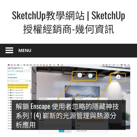
Skip
SketchUp教學網站 | SketchUp
to
content
授權經銷商-幾何資訊
SketchUp
–
MENU
最
直
覺
的
設
計
方
解鎖 Enscape 使用者忽略的隱藏神技
式,
系列 ! (4) 嶄新的光源管理與熱源分
人
析應用
人
都