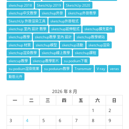
sketchup 2018
SketchUp 2019
SketchUp 2020
sketchup中文教學
sketchup外掛
sketchup外掛教學
SketchUp 外掛渲染工具
sketchup外掛程式
sketchup 室內 設計 教學
sketchup延伸程式
sketchup擴充套件
sketchup教學
sketchup教學 室內 設計
sketchup教學網站
sketchup 材質
sketchup模型
sketchup活動
sketchup渲染
sketchup渲染教學
sketchup線上教學
sketchup課程
sketcup教學
sketcup教學影片
su podium下載
su podium渲染效果
su poduium教學
Transmutr
V-ray
veras
動態元件
2026 年 8 月
一
二
三
四
五
六
日
1
2
3
4
5
6
7
8
9