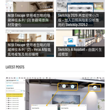
能
上
解鎖 Enscape 使用者忽略的隱
SketchUp 2026 再度迎來小改
手
藏神技系列 ! (3) 景觀場景與
版 – 加入日照與陰影分析應
材質優化
用的 SketchUp 2026.2
的
3D
軟
體
解鎖 Enscape 使用者忽略的隱
藏神技系列 ! (2) – Veras AI智能
SketchUp AI Assistant – 由圖片生
風格複製及局部編修
成模型
LATEST POSTS