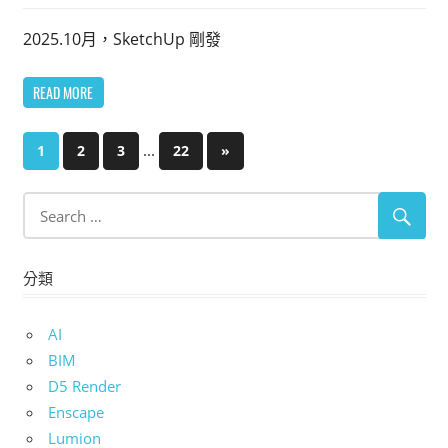
2025.10月，SketchUp 剛發
READ MORE
文
...
Next
1
2
3
22
»
Posts
章
分
頁
分類
AI
BIM
D5 Render
Enscape
Lumion