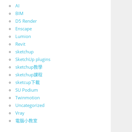
AI
BIM
D5 Render
Enscape
Lumion
Revit
sketchup
SketchUp plugins
sketchup教學
sketchup課程
sketcup下載
SU Podium
Twinmotion
Uncategorized
Vray
電腦小教室