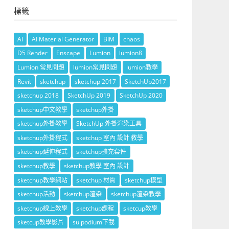
標籤
AI
AI Material Generator
BIM
chaos
D5 Render
Enscape
Lumion
lumion8
Lumion 常見問題
lumion常見問題
lumion教學
Revit
sketchup
sketchup 2017
SketchUp2017
sketchup 2018
SketchUp 2019
SketchUp 2020
sketchup中文教學
sketchup外掛
sketchup外掛教學
SketchUp 外掛渲染工具
sketchup外掛程式
sketchup 室內 設計 教學
sketchup延伸程式
sketchup擴充套件
sketchup教學
sketchup教學 室內 設計
sketchup教學網站
sketchup 材質
sketchup模型
sketchup活動
sketchup渲染
sketchup渲染教學
sketchup線上教學
sketchup課程
sketcup教學
sketcup教學影片
su podium下載