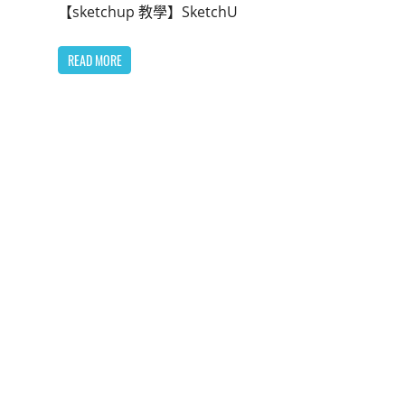
【sketchup 教學】SketchU
READ MORE