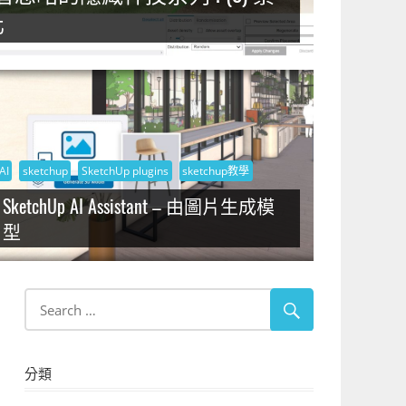
化
AI
sketchup
SketchUp plugins
sketchup教學
SketchUp AI Assistant – 由圖片生成模
型
分類