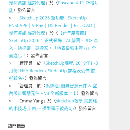
幾何資訊 經銷代理
」於〈
Enscape 4.11 新增功
能
〉發佈留言
「
SketchUp 2026 新功能 - SketchUp |
ENSCAPE | V-Ray | D5 Render | BricsCAD |
幾何資訊 經銷代理
」於〈
【跨年度震撼】
SketchUp 2026.1 正式登場！AI 繪圖、PDF 直
入、快捷鍵一鍵搬家，「地表最強生產力」全
面進化！
〉發佈留言
「
管理員
」於〈
SketchUp課程, 2018年1~3
月份THEA Render / SketchUp 課程表公佈,歡
迎報名~
〉發佈留言
「
管理員
」於〈
系統櫃|廚具智慧元件 & 室
內設計智慧元件 – V3 全新版本上市
〉發佈留言
「
Emma Yang
」於〈
sketchup教學,常忽略
的小技巧(十四) – 模型顯示被裁切?
〉發佈留言
熱門標籤