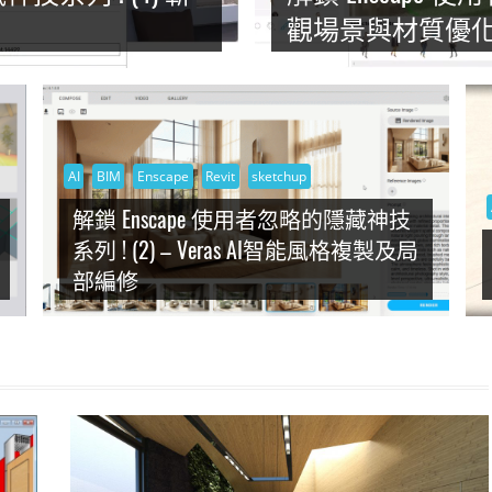
觀場景與材質優
AI
BIM
Enscape
Revit
sketchup
解鎖 Enscape 使用者忽略的隱藏神技
系列 ! (2) – Veras AI智能風格複製及局
部編修