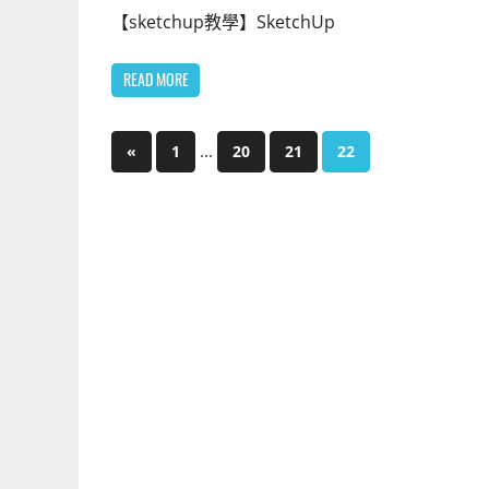
【sketchup教學】SketchUp
READ MORE
文
Previous
...
«
1
20
21
22
Posts
章
分
頁