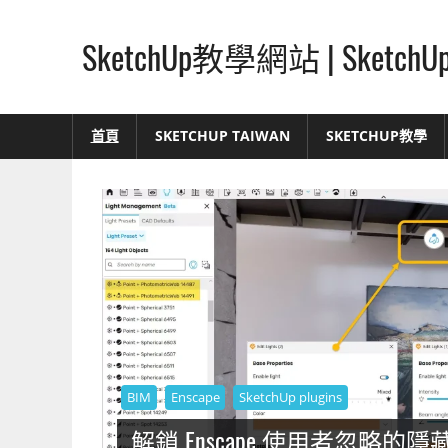
Skip
to
SketchUp教學網站 | Ske
content
SketchUp
–
首頁
SKETCHUP TAIWAN
SKETCHUP教學
最
直
覺
的
設
計
方
式,
人
人
BIM
Enscape
SketchUp plugins
都
解鎖 Enscape 使用者忽略的隱藏
能