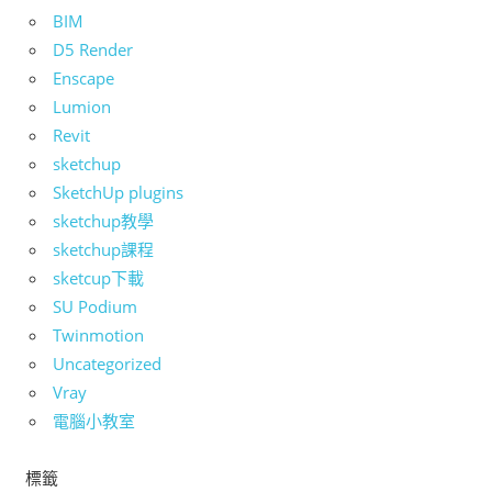
BIM
D5 Render
Enscape
Lumion
Revit
sketchup
SketchUp plugins
sketchup教學
sketchup課程
sketcup下載
SU Podium
Twinmotion
Uncategorized
Vray
電腦小教室
標籤