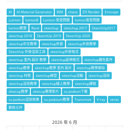
AI
AI Material Generator
BIM
chaos
D5 Render
Enscape
Lumion
lumion8
Lumion 常見問題
lumion常見問題
lumion教學
Revit
sketchup
sketchup 2017
SketchUp2017
sketchup 2018
SketchUp 2019
SketchUp 2020
sketchup中文教學
sketchup外掛
sketchup外掛教學
SketchUp 外掛渲染工具
sketchup外掛程式
sketchup 室內 設計 教學
sketchup延伸程式
sketchup擴充套件
sketchup教學
sketchup教學 室內 設計
sketchup教學網站
sketchup 材質
sketchup模型
sketchup活動
sketchup渲染
sketchup渲染教學
sketchup線上教學
sketchup課程
sketcup教學
sketcup教學影片
su podium下載
su podium渲染效果
su poduium教學
Transmutr
V-ray
veras
動態元件
2026 年 6 月