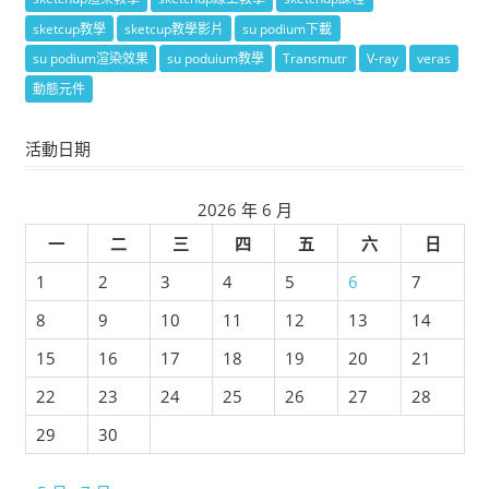
sketcup教學
sketcup教學影片
su podium下載
su podium渲染效果
su poduium教學
Transmutr
V-ray
veras
動態元件
活動日期
2026 年 6 月
一
二
三
四
五
六
日
1
2
3
4
5
6
7
8
9
10
11
12
13
14
15
16
17
18
19
20
21
22
23
24
25
26
27
28
29
30