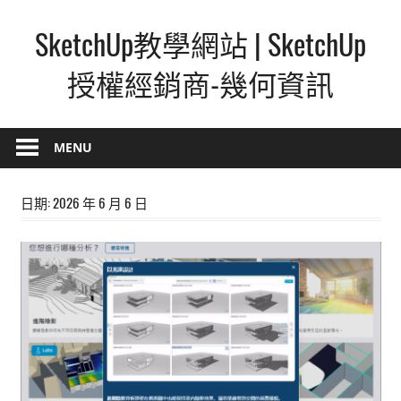
Skip
SketchUp教學網站 | SketchUp
to
content
授權經銷商-幾何資訊
SketchUp
–
MENU
最
直
日期:
2026 年 6 月 6 日
覺
的
設
計
方
式,
人
人
都