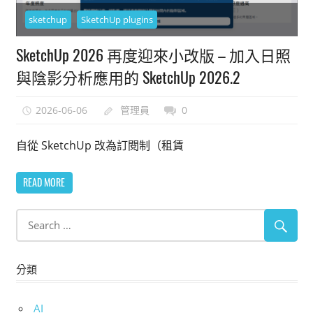
能
sketchup
SketchUp plugins
上
SketchUp 2026 再度迎來小改版 – 加入日照
手
的
與陰影分析應用的 SketchUp 2026.2
3D
軟
2026-06-06
管理員
0
體
自從 SketchUp 改為訂閱制（租賃
READ MORE
分類
AI