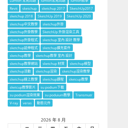
Lumion 常見問題
lumion常見問題
lumion教學
Revit
sketchup
sketchup 2017
SketchUp2017
sketchup 2018
SketchUp 2019
SketchUp 2020
sketchup中文教學
sketchup外掛
sketchup外掛教學
SketchUp 外掛渲染工具
sketchup外掛程式
sketchup 室內 設計 教學
sketchup延伸程式
sketchup擴充套件
sketchup教學
sketchup教學 室內 設計
sketchup教學網站
sketchup 材質
sketchup模型
sketchup活動
sketchup渲染
sketchup渲染教學
sketchup線上教學
sketchup課程
sketcup教學
sketcup教學影片
su podium下載
su podium渲染效果
su poduium教學
Transmutr
V-ray
veras
動態元件
2026 年 8 月