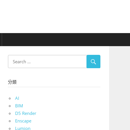
分類
AI
BIM
D5 Render
Enscape
Lumion