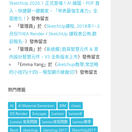
SketchUp 2026.1 正式登場！AI 繪圖、PDF 直
入、快捷鍵一鍵搬家，「地表最強生產力」全
面進化！
〉發佈留言
「
管理員
」於〈
SketchUp課程, 2018年1~3
月份THEA Render / SketchUp 課程表公佈,歡
迎報名~
〉發佈留言
「
管理員
」於〈
系統櫃|廚具智慧元件 & 室
內設計智慧元件 – V3 全新版本上市
〉發佈留言
「
Emma Yang
」於〈
sketchup教學,常忽略
的小技巧(十四) – 模型顯示被裁切?
〉發佈留言
熱門標籤
AI
AI Material Generator
BIM
chaos
D5 Render
Enscape
Lumion
lumion8
Lumion 常見問題
lumion常見問題
lumion教學
Revit
sketchup
sketchup 2017
SketchUp2017