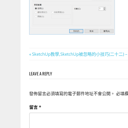
上
手
的
3D
軟
體
文
Previous
SketchUp教學,SketchUp被忽略的小技巧(二十
Post:
章
LEAVE A REPLY
導
覽
發佈留言必須填寫的電子郵件地址不會公開。
必填
留言
*