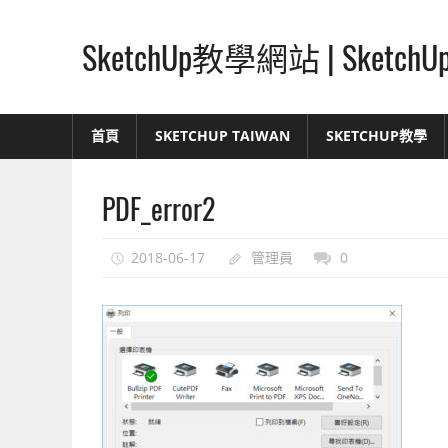
Skip
to
SketchUp教學網站 | Ske
content
SketchUp
–
首頁
SKETCHUP TAIWAN
SKETCHUP教學
最
直
PDF_error2
覺
的
設
2018-06-17
管理員
0
計
方
式,
人
人
都
能