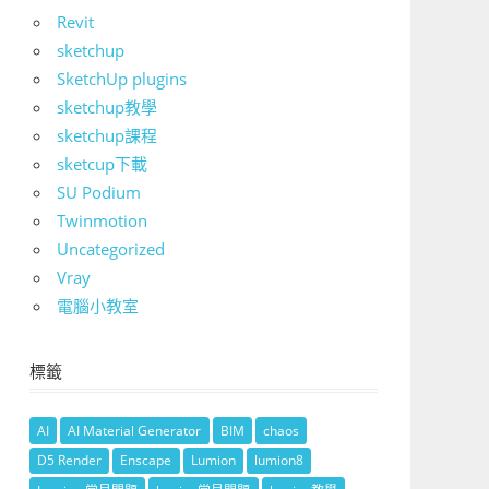
Revit
sketchup
SketchUp plugins
sketchup教學
sketchup課程
sketcup下載
SU Podium
Twinmotion
Uncategorized
Vray
電腦小教室
標籤
AI
AI Material Generator
BIM
chaos
D5 Render
Enscape
Lumion
lumion8