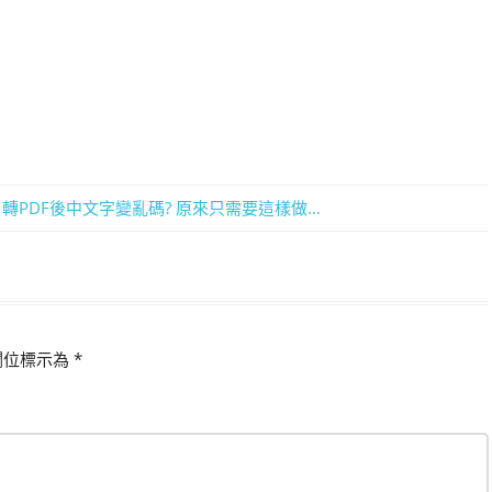
二) – 轉PDF後中文字變亂碼? 原來只需要這樣做…
欄位標示為
*