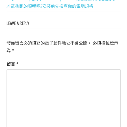
Post:
才能夠跑的順暢呢?安裝前先檢查你的電腦規格
能
章
上
導
手
LEAVE A REPLY
的
覽
3D
發佈留言必須填寫的電子郵件地址不會公開。
必填欄位標示
軟
為
*
體
留言
*