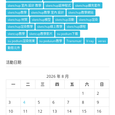
sketchup 室內 設計 教學
sketchup延伸程式
sketchup擴充套件
sketchup教學
sketchup教學 室內 設計
sketchup教學網站
sketchup 材質
sketchup模型
sketchup活動
sketchup渲染
sketchup渲染教學
sketchup線上教學
sketchup課程
sketcup教學
sketcup教學影片
su podium下載
su podium渲染效果
su poduium教學
Transmutr
V-ray
veras
動態元件
活動日期
2026 年 8 月
一
二
三
四
五
六
日
1
2
3
4
5
6
7
8
9
10
11
12
13
14
15
16