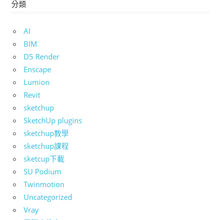
分類
AI
BIM
D5 Render
Enscape
Lumion
Revit
sketchup
SketchUp plugins
sketchup教學
sketchup課程
sketcup下載
SU Podium
Twinmotion
Uncategorized
Vray