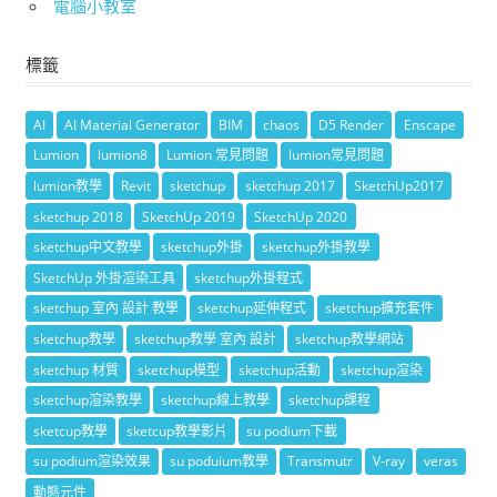
電腦小教室
標籤
AI
AI Material Generator
BIM
chaos
D5 Render
Enscape
Lumion
lumion8
Lumion 常見問題
lumion常見問題
lumion教學
Revit
sketchup
sketchup 2017
SketchUp2017
sketchup 2018
SketchUp 2019
SketchUp 2020
sketchup中文教學
sketchup外掛
sketchup外掛教學
SketchUp 外掛渲染工具
sketchup外掛程式
sketchup 室內 設計 教學
sketchup延伸程式
sketchup擴充套件
sketchup教學
sketchup教學 室內 設計
sketchup教學網站
sketchup 材質
sketchup模型
sketchup活動
sketchup渲染
sketchup渲染教學
sketchup線上教學
sketchup課程
sketcup教學
sketcup教學影片
su podium下載
su podium渲染效果
su poduium教學
Transmutr
V-ray
veras
動態元件