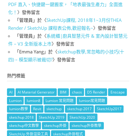
PDF 直入、快捷鍵一鍵搬家，「地表最強生產力」全面進
化！
〉發佈留言
「
管理員
」於〈
SketchUp課程, 2018年1~3月份THEA
Render / SketchUp 課程表公佈,歡迎報名~
〉發佈留言
「
管理員
」於〈
系統櫃|廚具智慧元件 & 室內設計智慧元
件 – V3 全新版本上市
〉發佈留言
「
Emma Yang
」於〈
sketchup教學,常忽略的小技巧(十
四) – 模型顯示被裁切?
〉發佈留言
熱門標籤
AI
AI Material Generator
BIM
chaos
D5 Render
Enscape
Lumion
lumion8
Lumion 常見問題
lumion常見問題
lumion教學
Revit
sketchup
sketchup 2017
SketchUp2017
sketchup 2018
SketchUp 2019
SketchUp 2020
sketchup中文教學
sketchup外掛
sketchup外掛教學
SketchUp 外掛渲染工具
sketchup外掛程式