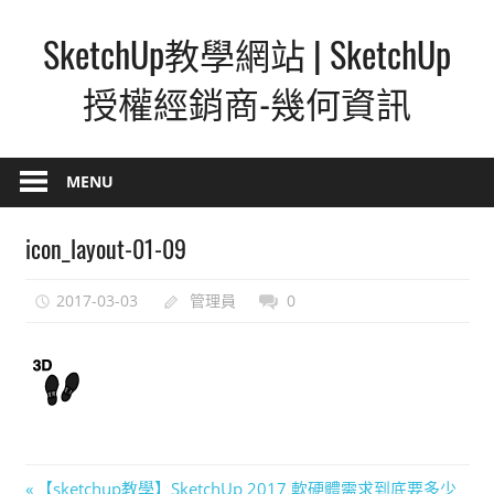
Skip
SketchUp教學網站 | SketchUp
to
content
授權經銷商-幾何資訊
SketchUp
–
MENU
最
直
icon_layout-01-09
覺
的
2017-03-03
管理員
0
設
計
方
式,
人
人
文
Previous
【sketchup教學】SketchUp 2017 軟硬體需求到底要多少
都