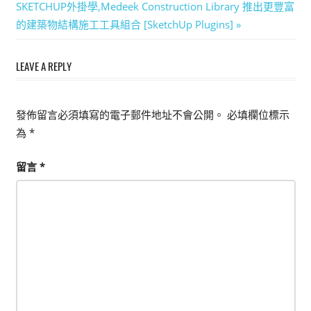
章
Next
SKETCHUP外掛學,Medeek Construction Library 推出更豐富
導
Post:
的建築物結構施工工具組合 [SketchUp Plugins]
覽
LEAVE A REPLY
發佈留言必須填寫的電子郵件地址不會公開。
必填欄位標示
為
*
留言
*