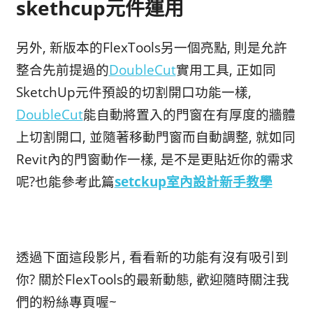
skethcup元件運用
另外, 新版本的FlexTools另一個亮點, 則是允許
整合先前提過的
DoubleCut
實用工具, 正如同
SketchUp元件預設的切割開口功能一樣,
DoubleCut
能自動將置入的門窗在有厚度的牆體
上切割開口, 並隨著移動門窗而自動調整, 就如同
Revit內的門窗動作一樣, 是不是更貼近你的需求
呢?也能參考此篇
setckup室內設計新手教學
透過下面這段影片, 看看新的功能有沒有吸引到
你? 關於FlexTools的最新動態, 歡迎隨時關注我
們的粉絲專頁喔~