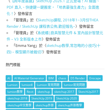
〈
【跨年度震撼】SketchUp 2026.1 正式登場！AI 繪圖、
PDF 直入、快捷鍵一鍵搬家，「地表最強生產力」全面進
化！
〉發佈留言
「
管理員
」於〈
SketchUp課程, 2018年1~3月份THEA
Render / SketchUp 課程表公佈,歡迎報名~
〉發佈留言
「
管理員
」於〈
系統櫃|廚具智慧元件 & 室內設計智慧元
件 – V3 全新版本上市
〉發佈留言
「
Emma Yang
」於〈
sketchup教學,常忽略的小技巧(十
四) – 模型顯示被裁切?
〉發佈留言
熱門標籤
AI
AI Material Generator
BIM
chaos
D5 Render
Enscape
Lumion
lumion8
Lumion 常見問題
lumion常見問題
lumion教學
Revit
sketchup
sketchup 2017
SketchUp2017
sketchup 2018
SketchUp 2019
SketchUp 2020
sketchup中文教學
sketchup外掛
sketchup外掛教學