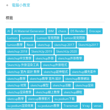
電腦小教室
標籤
AI
AI Material Generator
BIM
chaos
D5 Render
Enscape
Lumion
lumion8
Lumion 常見問題
lumion常見問題
lumion教學
Revit
sketchup
sketchup 2017
SketchUp2017
sketchup 2018
SketchUp 2019
SketchUp 2020
sketchup中文教學
sketchup外掛
sketchup外掛教學
SketchUp 外掛渲染工具
sketchup外掛程式
sketchup 室內 設計 教學
sketchup延伸程式
sketchup擴充套件
sketchup教學
sketchup教學 室內 設計
sketchup教學網站
sketchup 材質
sketchup模型
sketchup活動
sketchup渲染
sketchup渲染教學
sketchup線上教學
sketchup課程
sketcup教學
sketcup教學影片
su podium下載
su podium渲染效果
su poduium教學
Transmutr
V-ray
veras