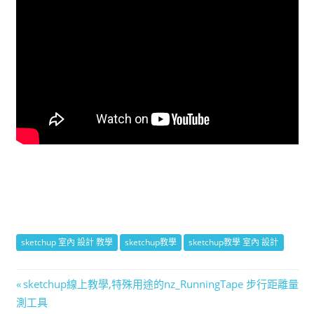
sketchup 室內 設計 教學
sketchup教學
sketchup教學 室內 設計
文
Previous
sketchup線上教學,特殊用途的nz_RunningTape 步行距離量
Post:
測工具