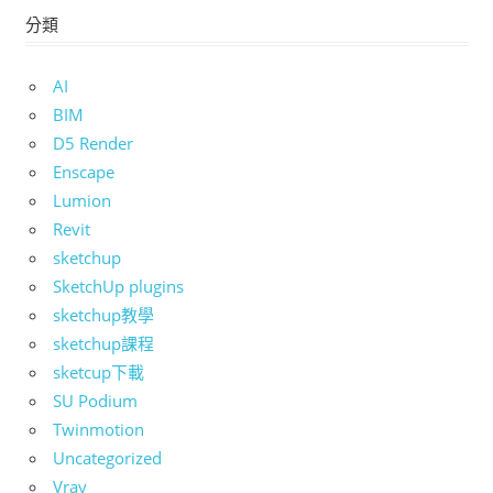
分類
AI
BIM
D5 Render
Enscape
Lumion
Revit
sketchup
SketchUp plugins
sketchup教學
sketchup課程
sketcup下載
SU Podium
Twinmotion
Uncategorized
Vray