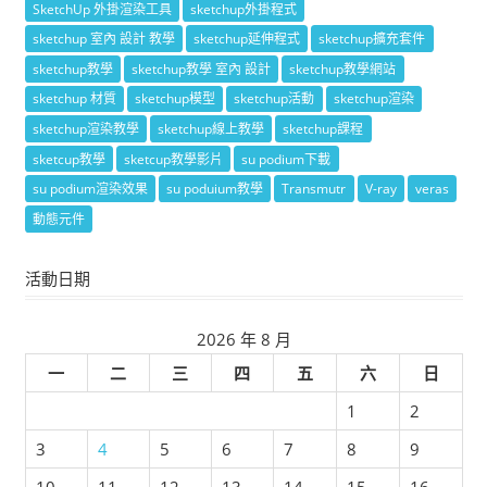
SketchUp 外掛渲染工具
sketchup外掛程式
sketchup 室內 設計 教學
sketchup延伸程式
sketchup擴充套件
sketchup教學
sketchup教學 室內 設計
sketchup教學網站
sketchup 材質
sketchup模型
sketchup活動
sketchup渲染
sketchup渲染教學
sketchup線上教學
sketchup課程
sketcup教學
sketcup教學影片
su podium下載
su podium渲染效果
su poduium教學
Transmutr
V-ray
veras
動態元件
活動日期
2026 年 8 月
一
二
三
四
五
六
日
1
2
3
4
5
6
7
8
9
10
11
12
13
14
15
16