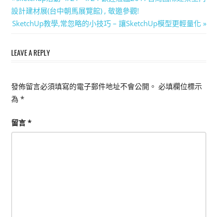
文
Post:
設計建材展(台中朝馬展覽館) , 敬邀參觀!
章
Next
SketchUp教學,常忽略的小技巧 – 讓SketchUp模型更輕量化
導
Post:
LEAVE A REPLY
覽
發佈留言必須填寫的電子郵件地址不會公開。
必填欄位標示
為
*
留言
*