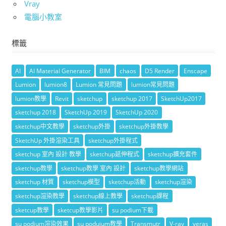
Vray
電腦小教室
標籤
AI
AI Material Generator
BIM
chaos
D5 Render
Enscape
Lumion
lumion8
Lumion 常見問題
lumion常見問題
lumion教學
Revit
sketchup
sketchup 2017
SketchUp2017
sketchup 2018
SketchUp 2019
SketchUp 2020
sketchup中文教學
sketchup外掛
sketchup外掛教學
SketchUp 外掛渲染工具
sketchup外掛程式
sketchup 室內 設計 教學
sketchup延伸程式
sketchup擴充套件
sketchup教學
sketchup教學 室內 設計
sketchup教學網站
sketchup 材質
sketchup模型
sketchup活動
sketchup渲染
sketchup渲染教學
sketchup線上教學
sketchup課程
sketcup教學
sketcup教學影片
su podium下載
su podium渲染效果
su poduium教學
Transmutr
V-ray
veras