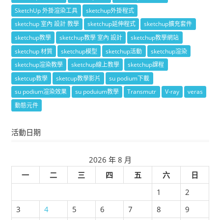
SketchUp 外掛渲染工具
sketchup外掛程式
sketchup 室內 設計 教學
sketchup延伸程式
sketchup擴充套件
sketchup教學
sketchup教學 室內 設計
sketchup教學網站
sketchup 材質
sketchup模型
sketchup活動
sketchup渲染
sketchup渲染教學
sketchup線上教學
sketchup課程
sketcup教學
sketcup教學影片
su podium下載
su podium渲染效果
su poduium教學
Transmutr
V-ray
veras
動態元件
活動日期
2026 年 8 月
一
二
三
四
五
六
日
1
2
3
4
5
6
7
8
9