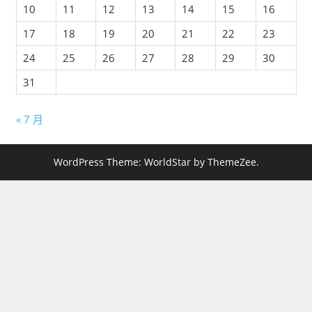
10
11
12
13
14
15
16
17
18
19
20
21
22
23
24
25
26
27
28
29
30
31
« 7 月
WordPress Theme: WorldStar by ThemeZee.