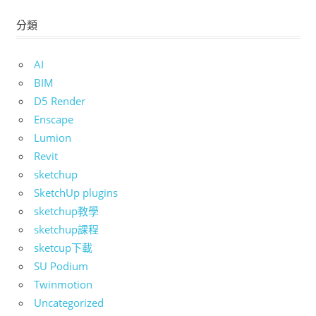
分類
AI
BIM
D5 Render
Enscape
Lumion
Revit
sketchup
SketchUp plugins
sketchup教學
sketchup課程
sketcup下載
SU Podium
Twinmotion
Uncategorized