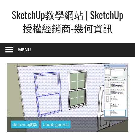
Skip
SketchUp教學網站 | SketchUp
to
content
授權經銷商-幾何資訊
SketchUp
–
MENU
最
直
覺
的
設
計
方
式,
人
sketchup教學
Uncategorized
人
都