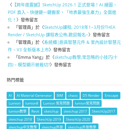
〈
【跨年度震撼】SketchUp 2026.1 正式登場！AI 繪圖、
PDF 直入、快捷鍵一鍵搬家，「地表最強生產力」全面進
化！
〉發佈留言
「
管理員
」於〈
SketchUp課程, 2018年1~3月份THEA
Render / SketchUp 課程表公佈,歡迎報名~
〉發佈留言
「
管理員
」於〈
系統櫃|廚具智慧元件 & 室內設計智慧元
件 – V3 全新版本上市
〉發佈留言
「
Emma Yang
」於〈
sketchup教學,常忽略的小技巧(十
四) – 模型顯示被裁切?
〉發佈留言
熱門標籤
AI
AI Material Generator
BIM
chaos
D5 Render
Enscape
Lumion
lumion8
Lumion 常見問題
lumion常見問題
lumion教學
Revit
sketchup
sketchup 2017
SketchUp2017
sketchup 2018
SketchUp 2019
SketchUp 2020
sketchup中文教學
sketchup外掛
sketchup外掛教學