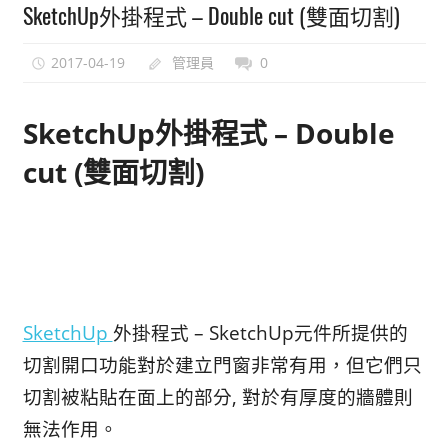
SketchUp外掛程式 – Double cut (雙面切割)
能
上
2017-04-19
管理員
0
手
的
SketchUp外掛程式 – Double
3D
軟
cut (雙面切割)
體
SketchUp
外掛程式 – SketchUp元件所提供的
切割開口功能對於建立門窗非常有用，但它們只
切割被粘貼在面上的部分, 對於有厚度的牆體則
無法作用。