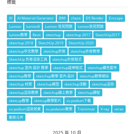
標籤
AI
AI Material Generator
BIM
chaos
D5 Render
Enscape
Lumion
lumion8
Lumion 常見問題
lumion常見問題
lumion教學
Revit
sketchup
sketchup 2017
SketchUp2017
sketchup 2018
SketchUp 2019
SketchUp 2020
sketchup中文教學
sketchup外掛
sketchup外掛教學
SketchUp 外掛渲染工具
sketchup外掛程式
sketchup 室內 設計 教學
sketchup延伸程式
sketchup擴充套件
sketchup教學
sketchup教學 室內 設計
sketchup教學網站
sketchup 材質
sketchup模型
sketchup活動
sketchup渲染
sketchup渲染教學
sketchup線上教學
sketchup課程
sketcup教學
sketcup教學影片
su podium下載
su podium渲染效果
su poduium教學
Transmutr
V-ray
veras
動態元件
2025 年 10 月