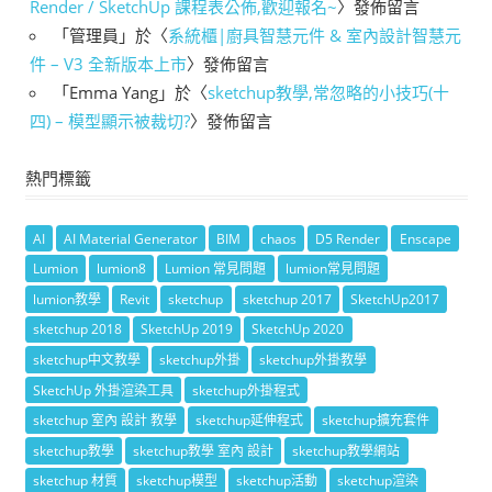
Render / SketchUp 課程表公佈,歡迎報名~
〉發佈留言
「
管理員
」於〈
系統櫃|廚具智慧元件 & 室內設計智慧元
件 – V3 全新版本上市
〉發佈留言
「
Emma Yang
」於〈
sketchup教學,常忽略的小技巧(十
四) – 模型顯示被裁切?
〉發佈留言
熱門標籤
AI
AI Material Generator
BIM
chaos
D5 Render
Enscape
Lumion
lumion8
Lumion 常見問題
lumion常見問題
lumion教學
Revit
sketchup
sketchup 2017
SketchUp2017
sketchup 2018
SketchUp 2019
SketchUp 2020
sketchup中文教學
sketchup外掛
sketchup外掛教學
SketchUp 外掛渲染工具
sketchup外掛程式
sketchup 室內 設計 教學
sketchup延伸程式
sketchup擴充套件
sketchup教學
sketchup教學 室內 設計
sketchup教學網站
sketchup 材質
sketchup模型
sketchup活動
sketchup渲染