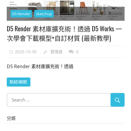
能
上
D5 Render
sketchup
手
D5 Render 素材庫擴充術！透過 D5 Works 一
的
次學會下載模型+自訂材質 (最新教學)
3D
軟
2025-10-30
管理員
0
體
D5 Render 素材庫擴充術！透過
READ MORE
分類