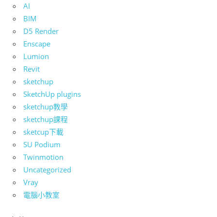
AI
BIM
D5 Render
Enscape
Lumion
Revit
sketchup
SketchUp plugins
sketchup教學
sketchup課程
sketcup下載
SU Podium
Twinmotion
Uncategorized
Vray
電腦小教室