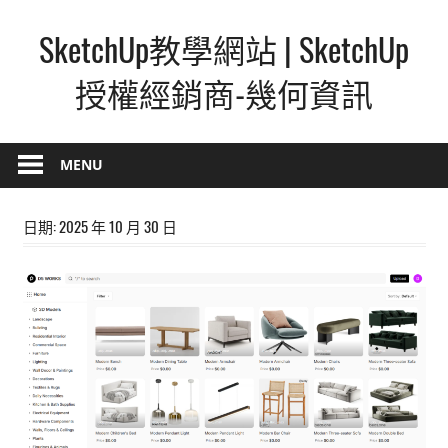
Skip
SketchUp教學網站 | SketchUp
to
content
授權經銷商-幾何資訊
SketchUp
–
MENU
最
直
日期:
2025 年 10 月 30 日
覺
的
設
計
方
式,
人
人
都