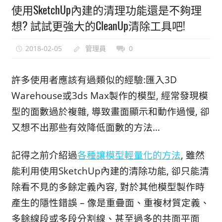
使用SketchUp內建的清理功能還是不夠理
能
想? 試試更強大的CleanUp清除工具吧!
上
手
2018-02-05
管理員
0
的
3D
軟
許多使用者應該有過類似的經驗:匯入3D
體
Warehouse或3ds Max製作的模型, 經常發現模
型的面數過於複雜, 導致畫面顯示和動作過慢, 卻
又想不出那些有效降低面數的方法…
記得之前介紹過
各種讓模型輕量化的方法
, 雖然
能利用使用SketchUp內建的清除功能, 卻只能清
除看不見的多餘定義內容, 對於其他模型製作時
產生的隱性錯誤 – 像是重疊面、重複材質定義、
多餘線段或多段分割線、甚至過多的共面平面