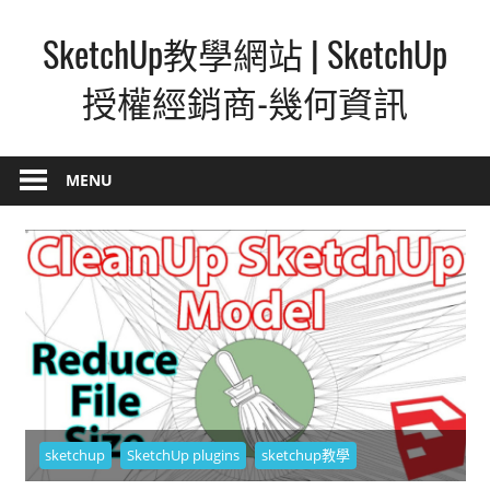
Skip
SketchUp教學網站 | SketchUp
to
content
授權經銷商-幾何資訊
SketchUp
–
MENU
最
直
覺
的
設
計
方
式,
人
sketchup
SketchUp plugins
sketchup教學
人
都