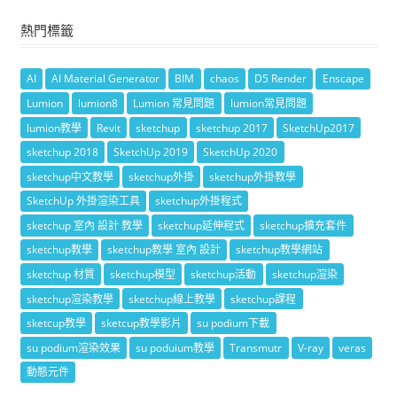
熱門標籤
AI
AI Material Generator
BIM
chaos
D5 Render
Enscape
Lumion
lumion8
Lumion 常見問題
lumion常見問題
lumion教學
Revit
sketchup
sketchup 2017
SketchUp2017
sketchup 2018
SketchUp 2019
SketchUp 2020
sketchup中文教學
sketchup外掛
sketchup外掛教學
SketchUp 外掛渲染工具
sketchup外掛程式
sketchup 室內 設計 教學
sketchup延伸程式
sketchup擴充套件
sketchup教學
sketchup教學 室內 設計
sketchup教學網站
sketchup 材質
sketchup模型
sketchup活動
sketchup渲染
sketchup渲染教學
sketchup線上教學
sketchup課程
sketcup教學
sketcup教學影片
su podium下載
su podium渲染效果
su poduium教學
Transmutr
V-ray
veras
動態元件