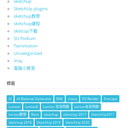
sketchup
SketchUp plugins
sketchup教學
sketchup課程
sketcup下載
SU Podium
Twinmotion
Uncategorized
Vray
電腦小教室
標籤
AI
AI Material Generator
BIM
chaos
D5 Render
Enscape
Lumion
lumion8
Lumion 常見問題
lumion常見問題
lumion教學
Revit
sketchup
sketchup 2017
SketchUp2017
sketchup 2018
SketchUp 2019
SketchUp 2020