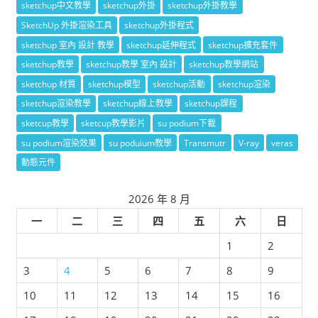
sketchup中文教學
sketchup外掛
sketchup外掛教學
SketchUp 外掛渲染工具
sketchup外掛程式
sketchup 室內 設計 教學
sketchup延伸程式
sketchup擴充套件
sketchup教學
sketchup教學 室內 設計
sketchup教學網站
sketchup 材質
sketchup模型
sketchup活動
sketchup渲染
sketchup渲染教學
sketchup線上教學
sketchup課程
sketcup教學
sketcup教學影片
su podium下載
su podium渲染效果
su poduium教學
Transmutr
V-ray
veras
動態元件
2026 年 8 月
一
二
三
四
五
六
日
1
2
3
4
5
6
7
8
9
10
11
12
13
14
15
16