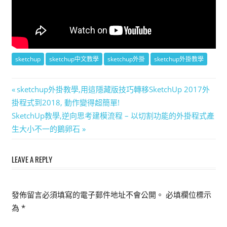
sketchup
sketchup中文教學
sketchup外掛
sketchup外掛教學
文
Previous
sketchup外掛教學,用這隱藏版技巧轉移SketchUp 2017外
Post:
掛程式到2018, 動作變得超簡單!
章
Next
SketchUp教學,逆向思考建模流程 – 以切割功能的外掛程式產
導
Post:
生大小不一的鵝卵石
覽
LEAVE A REPLY
發佈留言必須填寫的電子郵件地址不會公開。
必填欄位標示
為
*