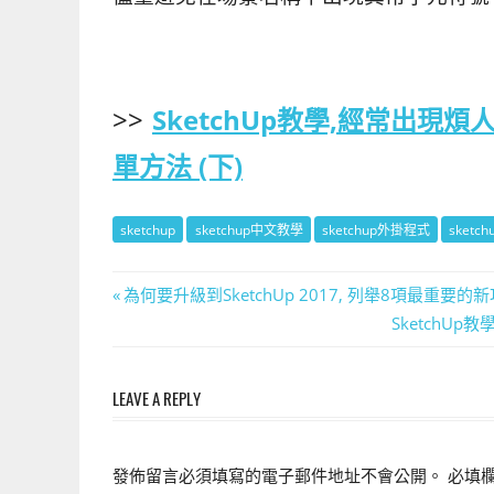
>>
SketchUp教學,經常出現煩人
單方法 (下)
sketchup
sketchup中文教學
sketchup外掛程式
sketc
文
Previous
為何要升級到SketchUp 2017, 列舉8項最重要的
Post:
Next
SketchUp
章
Post:
導
LEAVE A REPLY
覽
發佈留言必須填寫的電子郵件地址不會公開。
必填