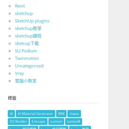
Revit
sketchup
SketchUp plugins
sketchup教學
sketchup課程
sketcup下載
SU Podium
Twinmotion
Uncategorized
Vray
電腦小教室
標籤
AI
AI Material Generator
BIM
chaos
D5 Render
Enscape
Lumion
lumion8