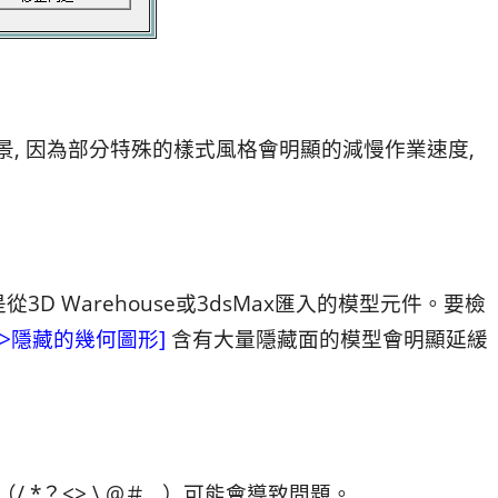
場景, 因為部分特殊的樣式風格會明顯的減慢作業速度,
D Warehouse或3dsMax匯入的模型元件。要檢
->隱藏的幾何圖形]
含有大量隱藏面的模型會明顯延緩
 *？<> \ @＃…）可能會導致問題。