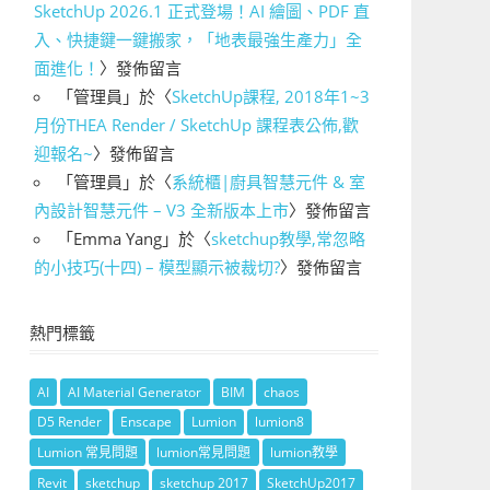
SketchUp 2026.1 正式登場！AI 繪圖、PDF 直
入、快捷鍵一鍵搬家，「地表最強生產力」全
面進化！
〉發佈留言
「
管理員
」於〈
SketchUp課程, 2018年1~3
月份THEA Render / SketchUp 課程表公佈,歡
迎報名~
〉發佈留言
「
管理員
」於〈
系統櫃|廚具智慧元件 & 室
內設計智慧元件 – V3 全新版本上市
〉發佈留言
「
Emma Yang
」於〈
sketchup教學,常忽略
的小技巧(十四) – 模型顯示被裁切?
〉發佈留言
熱門標籤
AI
AI Material Generator
BIM
chaos
D5 Render
Enscape
Lumion
lumion8
Lumion 常見問題
lumion常見問題
lumion教學
Revit
sketchup
sketchup 2017
SketchUp2017