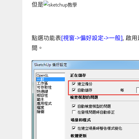
但是
點選功能表
[視窗->偏好設定->一般]
, 啟
間。