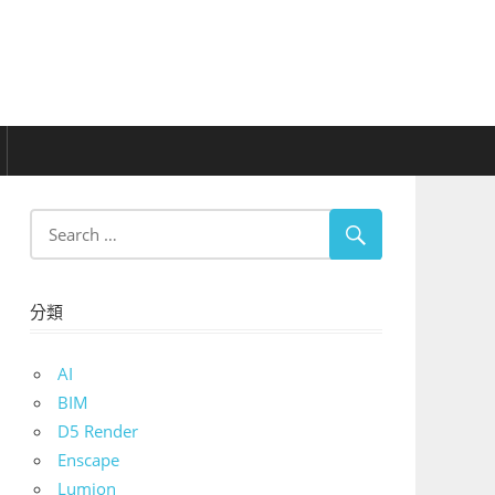
分類
AI
BIM
D5 Render
Enscape
Lumion