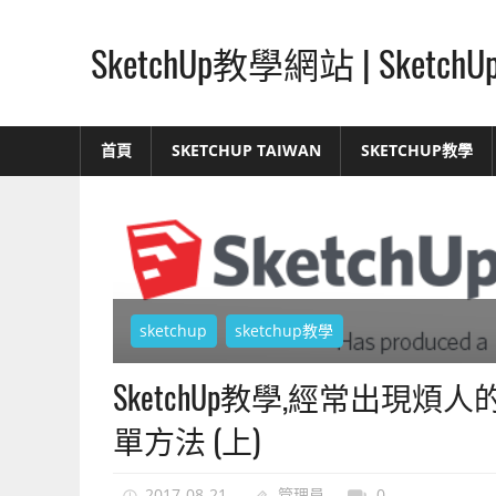
Skip
to
SketchUp教學網站 | Ske
content
SketchUp
–
首頁
SKETCHUP TAIWAN
SKETCHUP教學
最
直
覺
的
設
計
sketchup
sketchup教學
方
式,
SketchUp教學,經常出現煩人
人
人
單方法 (上)
都
能
2017-08-21
管理員
0