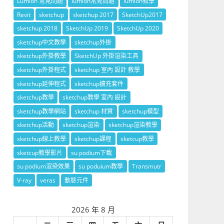
Lumion 常見問題
lumion常見問題
lumion教學
Revit
sketchup
sketchup 2017
SketchUp2017
sketchup 2018
SketchUp 2019
SketchUp 2020
sketchup中文教學
sketchup外掛
sketchup外掛教學
SketchUp 外掛渲染工具
sketchup外掛程式
sketchup 室內 設計 教學
sketchup延伸程式
sketchup擴充套件
sketchup教學
sketchup教學 室內 設計
sketchup教學網站
sketchup 材質
sketchup模型
sketchup活動
sketchup渲染
sketchup渲染教學
sketchup線上教學
sketchup課程
sketcup教學
sketcup教學影片
su podium下載
su podium渲染效果
su poduium教學
Transmutr
V-ray
veras
動態元件
2026 年 8 月