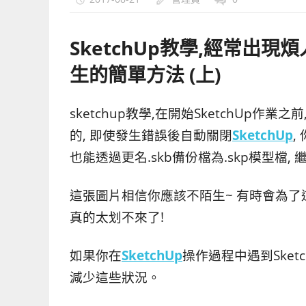
上
手
SketchUp教學,經常出現煩
的
3D
生的簡單方法 (上)
軟
體
sketchup教學,在開始SketchUp作
的, 即使發生錯誤後自動關閉
SketchUp
,
也能透過更名.skb備份檔為.skp模型檔,
這張圖片相信你應該不陌生~ 有時會為了這
真的太划不來了!
如果你在
SketchUp
操作過程中遇到Sket
減少這些狀況。