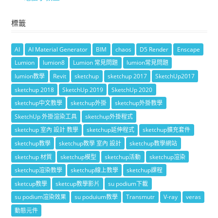
標籤
AI
AI Material Generator
BIM
chaos
D5 Render
Enscape
Lumion
lumion8
Lumion 常見問題
lumion常見問題
lumion教學
Revit
sketchup
sketchup 2017
SketchUp2017
sketchup 2018
SketchUp 2019
SketchUp 2020
sketchup中文教學
sketchup外掛
sketchup外掛教學
SketchUp 外掛渲染工具
sketchup外掛程式
sketchup 室內 設計 教學
sketchup延伸程式
sketchup擴充套件
sketchup教學
sketchup教學 室內 設計
sketchup教學網站
sketchup 材質
sketchup模型
sketchup活動
sketchup渲染
sketchup渲染教學
sketchup線上教學
sketchup課程
sketcup教學
sketcup教學影片
su podium下載
su podium渲染效果
su poduium教學
Transmutr
V-ray
veras
動態元件