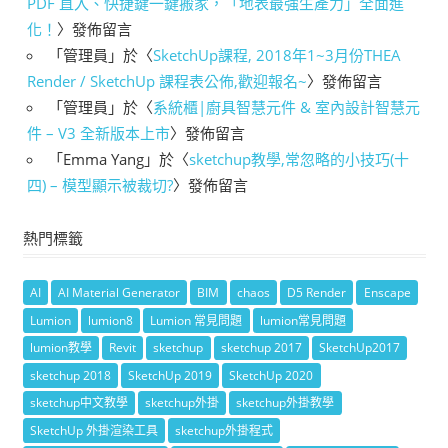
PDF 直入、快捷鍵一鍵搬家，「地表最強生產力」全面進
化！
〉發佈留言
「
管理員
」於〈
SketchUp課程, 2018年1~3月份THEA
Render / SketchUp 課程表公佈,歡迎報名~
〉發佈留言
「
管理員
」於〈
系統櫃|廚具智慧元件 & 室內設計智慧元
件 – V3 全新版本上市
〉發佈留言
「
Emma Yang
」於〈
sketchup教學,常忽略的小技巧(十
四) – 模型顯示被裁切?
〉發佈留言
熱門標籤
AI
AI Material Generator
BIM
chaos
D5 Render
Enscape
Lumion
lumion8
Lumion 常見問題
lumion常見問題
lumion教學
Revit
sketchup
sketchup 2017
SketchUp2017
sketchup 2018
SketchUp 2019
SketchUp 2020
sketchup中文教學
sketchup外掛
sketchup外掛教學
SketchUp 外掛渲染工具
sketchup外掛程式