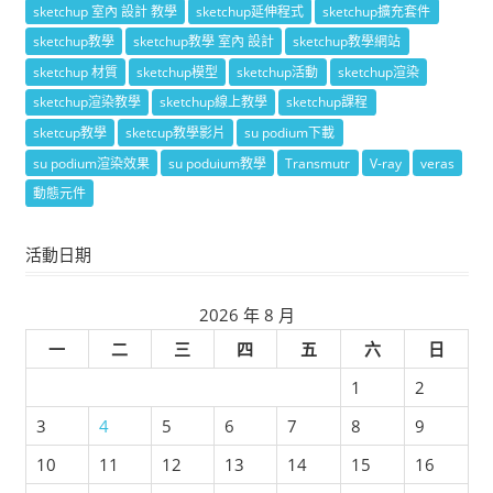
sketchup 室內 設計 教學
sketchup延伸程式
sketchup擴充套件
sketchup教學
sketchup教學 室內 設計
sketchup教學網站
sketchup 材質
sketchup模型
sketchup活動
sketchup渲染
sketchup渲染教學
sketchup線上教學
sketchup課程
sketcup教學
sketcup教學影片
su podium下載
su podium渲染效果
su poduium教學
Transmutr
V-ray
veras
動態元件
活動日期
2026 年 8 月
一
二
三
四
五
六
日
1
2
3
4
5
6
7
8
9
10
11
12
13
14
15
16