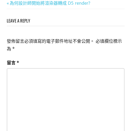
文
Previous
為何設計師開始將渲染器轉成 D5 render?
能
Post:
章
上
LEAVE A REPLY
手
導
的
覽
3D
發佈留言必須填寫的電子郵件地址不會公開。
必填欄位標示
軟
為
*
體
留言
*