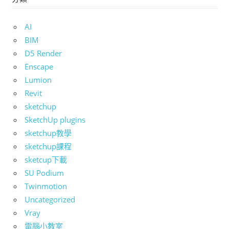
AI
BIM
D5 Render
Enscape
Lumion
Revit
sketchup
SketchUp plugins
sketchup教學
sketchup課程
sketcup下載
SU Podium
Twinmotion
Uncategorized
Vray
電腦小教室