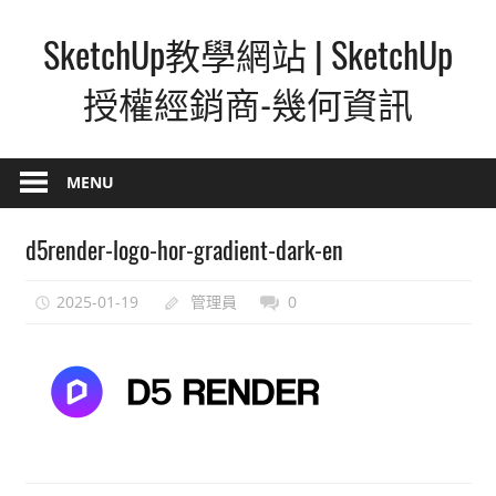
Skip
SketchUp教學網站 | SketchUp
to
content
授權經銷商-幾何資訊
SketchUp
–
MENU
最
直
d5render-logo-hor-gradient-dark-en
覺
的
2025-01-19
管理員
0
設
計
方
式,
人
人
都