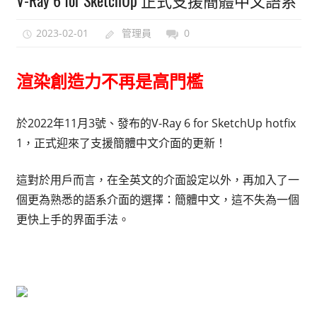
能
2023-02-01
管理員
0
上
手
的
渲染創造力不再是高門檻
3D
軟
於2022年11月3號、發布的V-Ray 6 for SketchUp hotfix
體
1，正式迎來了支援簡體中文介面的更新！
這對於用戶而言，在全英文的介面設定以外，再加入了一
個更為熟悉的語系介面的選擇：簡體中文，這不失為一個
更快上手的界面手法。