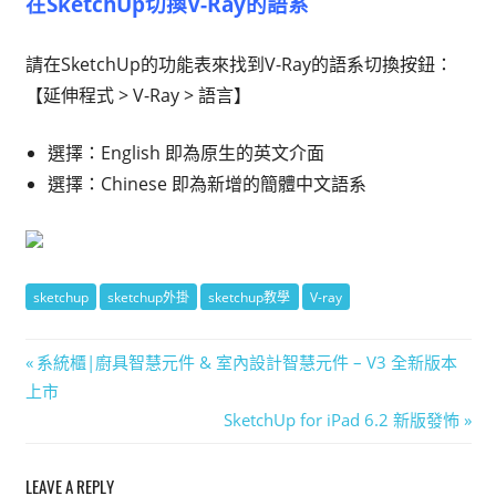
在SketchUp切換V-Ray的語系
請在SketchUp的功能表來找到V-Ray的語系切換按鈕：
【延伸程式 > V-Ray > 語言】
選擇：English 即為原生的英文介面
選擇：Chinese 即為新增的簡體中文語系
sketchup
sketchup外掛
sketchup教學
V-ray
文
Previous
系統櫃|廚具智慧元件 & 室內設計智慧元件 – V3 全新版本
Post:
上市
章
Next
SketchUp for iPad 6.2 新版發怖
導
Post:
LEAVE A REPLY