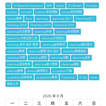
AI
AI Material Generator
BIM
chaos
D5 Render
Enscape
Lumion
lumion8
Lumion 常見問題
lumion常見問題
lumion教學
Revit
sketchup
sketchup 2017
SketchUp2017
sketchup 2018
SketchUp 2019
SketchUp 2020
sketchup中文教學
sketchup外掛
sketchup外掛教學
SketchUp 外掛渲染工具
sketchup外掛程式
sketchup 室內 設計 教學
sketchup延伸程式
sketchup擴充套件
sketchup教學
sketchup教學 室內 設計
sketchup教學網站
sketchup 材質
sketchup模型
sketchup活動
sketchup渲染
sketchup渲染教學
sketchup線上教學
sketchup課程
sketcup教學
sketcup教學影片
su podium下載
su podium渲染效果
su poduium教學
Transmutr
V-ray
veras
動態元件
2026 年 8 月
一
二
三
四
五
六
日