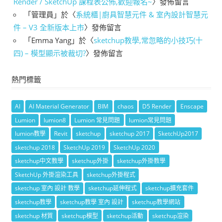
Render / SketchUp 課程表公佈,歡迎報名~
〉發佈留言
「
管理員
」於〈
系統櫃|廚具智慧元件 & 室內設計智慧元
件 – V3 全新版本上市
〉發佈留言
「
Emma Yang
」於〈
sketchup教學,常忽略的小技巧(十
四) – 模型顯示被裁切?
〉發佈留言
熱門標籤
AI
AI Material Generator
BIM
chaos
D5 Render
Enscape
Lumion
lumion8
Lumion 常見問題
lumion常見問題
lumion教學
Revit
sketchup
sketchup 2017
SketchUp2017
sketchup 2018
SketchUp 2019
SketchUp 2020
sketchup中文教學
sketchup外掛
sketchup外掛教學
SketchUp 外掛渲染工具
sketchup外掛程式
sketchup 室內 設計 教學
sketchup延伸程式
sketchup擴充套件
sketchup教學
sketchup教學 室內 設計
sketchup教學網站
sketchup 材質
sketchup模型
sketchup活動
sketchup渲染