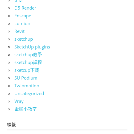
D5 Render
Enscape
Lumion
Revit
sketchup
SketchUp plugins
sketchup教學
sketchup課程
sketcup下載
SU Podium
Twinmotion
Uncategorized
Vray
電腦小教室
標籤