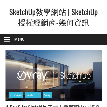
Skip
SketchUp教學網站 | SketchUp
to
content
授權經銷商-幾何資訊
SketchUp
–
MENU
最
直
覺
的
設
計
方
式,
人
Enscape
sketchup
Vray
人
V-Ray 6 for SketchUp 正式支援簡體中文語系
都