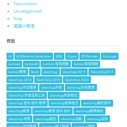
Twinmotion
Uncategorized
Vray
電腦小教室
標籤
AI
AI Material Generator
BIM
chaos
D5 Render
Enscape
Lumion
lumion8
Lumion 常見問題
lumion常見問題
lumion教學
Revit
sketchup
sketchup 2017
SketchUp2017
sketchup 2018
SketchUp 2019
SketchUp 2020
sketchup中文教學
sketchup外掛
sketchup外掛教學
SketchUp 外掛渲染工具
sketchup外掛程式
sketchup 室內 設計 教學
sketchup延伸程式
sketchup擴充套件
sketchup教學
sketchup教學 室內 設計
sketchup教學網站
sketchup 材質
sketchup模型
sketchup活動
sketchup渲染
sketchup渲染教學
sketchup線上教學
sketchup課程