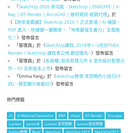
「
SketchUp 2026 新功能 - SketchUp | ENSCAPE | V-
Ray | D5 Render | BricsCAD | 幾何資訊 經銷代理
」於
〈
【跨年度震撼】SketchUp 2026.1 正式登場！AI 繪圖、
PDF 直入、快捷鍵一鍵搬家，「地表最強生產力」全面進
化！
〉發佈留言
「
管理員
」於〈
SketchUp課程, 2018年1~3月份THEA
Render / SketchUp 課程表公佈,歡迎報名~
〉發佈留言
「
管理員
」於〈
系統櫃|廚具智慧元件 & 室內設計智慧元
件 – V3 全新版本上市
〉發佈留言
「
Emma Yang
」於〈
sketchup教學,常忽略的小技巧(十
四) – 模型顯示被裁切?
〉發佈留言
熱門標籤
AI
AI Material Generator
BIM
chaos
D5 Render
Enscape
Lumion
lumion8
Lumion 常見問題
lumion常見問題
lumion教學
Revit
sketchup
sketchup 2017
SketchUp2017