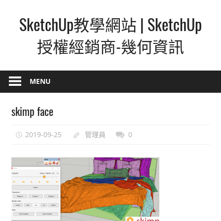
Skip
SketchUp教學網站 | SketchUp
to
content
授權經銷商-幾何資訊
SketchUp
–
MENU
最
直
skimp face
覺
的
2019-09-25
管理員
0
設
計
方
式,
人
人
都