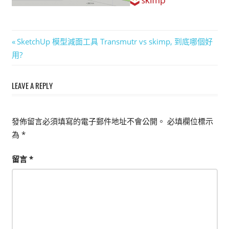
能
上
手
文
Previous
SketchUp 模型減面工具 Transmutr vs skimp, 到底哪個好
的
Post:
用?
章
3D
軟
導
LEAVE A REPLY
體
覽
發佈留言必須填寫的電子郵件地址不會公開。
必填欄位標示
為
*
留言
*