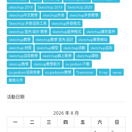
sketchup 2018
SketchUp 2019
SketchUp 2020
sketchup中文教學
sketchup外掛
sketchup外掛教學
SketchUp 外掛渲染工具
sketchup外掛程式
sketchup 室內 設計 教學
sketchup延伸程式
sketchup擴充套件
sketchup教學
sketchup教學 室內 設計
sketchup教學網站
sketchup 材質
sketchup模型
sketchup活動
sketchup渲染
sketchup渲染教學
sketchup線上教學
sketchup課程
sketcup教學
sketcup教學影片
su podium下載
su podium渲染效果
su poduium教學
Transmutr
V-ray
veras
動態元件
活動日期
2026 年 8 月
一
二
三
四
五
六
日