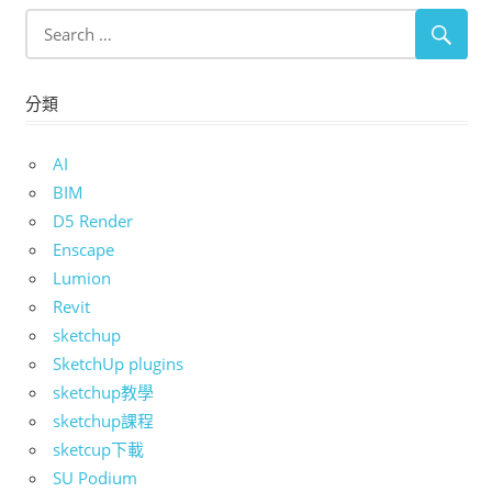
分類
AI
BIM
D5 Render
Enscape
Lumion
Revit
sketchup
SketchUp plugins
sketchup教學
sketchup課程
sketcup下載
SU Podium