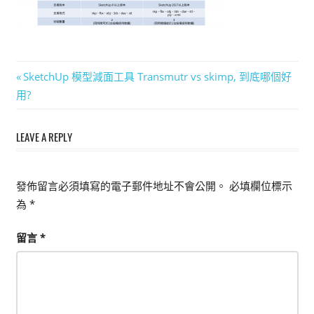
能
上
手
的
文
Previous
SketchUp 模型減面工具 Transmutr vs skimp, 到底哪個好
3D
Post:
用?
章
軟
體
導
LEAVE A REPLY
覽
發佈留言必須填寫的電子郵件地址不會公開。
必填欄位標示
為
*
留言
*