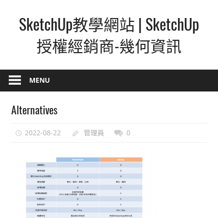
Skip
SketchUp教學網站 | SketchUp
to
content
授權經銷商-幾何資訊
SketchUp
–
MENU
最
直
Alternatives
覺
的
2022-08-22
管理員
0
設
計
方
式,
人
人
都