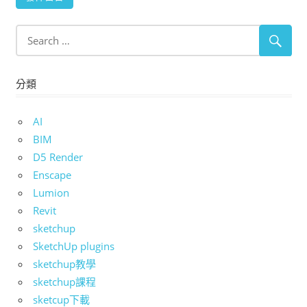
分類
AI
BIM
D5 Render
Enscape
Lumion
Revit
sketchup
SketchUp plugins
sketchup教學
sketchup課程
sketcup下載