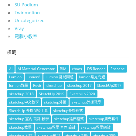
SU Podium
Twinmotion
Uncategorized
Vray
電腦小教室
標籤
AI
AI Material Generator
BIM
chaos
D5 Render
Enscape
Lumion
lumion8
Lumion 常見問題
lumion常見問題
lumion教學
Revit
sketchup
sketchup 2017
SketchUp2017
sketchup 2018
SketchUp 2019
SketchUp 2020
sketchup中文教學
sketchup外掛
sketchup外掛教學
SketchUp 外掛渲染工具
sketchup外掛程式
sketchup 室內 設計 教學
sketchup延伸程式
sketchup擴充套件
sketchup教學
sketchup教學 室內 設計
sketchup教學網站
sketchup 材質
sketchup模型
sketchup活動
sketchup渲染