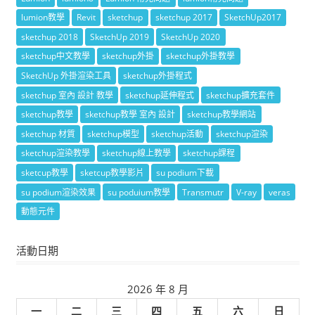
lumion教學
Revit
sketchup
sketchup 2017
SketchUp2017
sketchup 2018
SketchUp 2019
SketchUp 2020
sketchup中文教學
sketchup外掛
sketchup外掛教學
SketchUp 外掛渲染工具
sketchup外掛程式
sketchup 室內 設計 教學
sketchup延伸程式
sketchup擴充套件
sketchup教學
sketchup教學 室內 設計
sketchup教學網站
sketchup 材質
sketchup模型
sketchup活動
sketchup渲染
sketchup渲染教學
sketchup線上教學
sketchup課程
sketcup教學
sketcup教學影片
su podium下載
su podium渲染效果
su poduium教學
Transmutr
V-ray
veras
動態元件
活動日期
2026 年 8 月
一
二
三
四
五
六
日