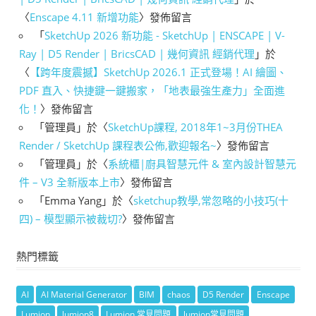
〈
Enscape 4.11 新增功能
〉發佈留言
「
SketchUp 2026 新功能 - SketchUp | ENSCAPE | V-
Ray | D5 Render | BricsCAD | 幾何資訊 經銷代理
」於
〈
【跨年度震撼】SketchUp 2026.1 正式登場！AI 繪圖、
PDF 直入、快捷鍵一鍵搬家，「地表最強生產力」全面進
化！
〉發佈留言
「
管理員
」於〈
SketchUp課程, 2018年1~3月份THEA
Render / SketchUp 課程表公佈,歡迎報名~
〉發佈留言
「
管理員
」於〈
系統櫃|廚具智慧元件 & 室內設計智慧元
件 – V3 全新版本上市
〉發佈留言
「
Emma Yang
」於〈
sketchup教學,常忽略的小技巧(十
四) – 模型顯示被裁切?
〉發佈留言
熱門標籤
AI
AI Material Generator
BIM
chaos
D5 Render
Enscape
Lumion
lumion8
Lumion 常見問題
lumion常見問題