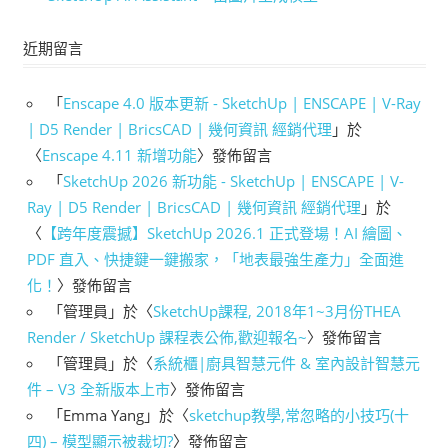
近期留言
「
Enscape 4.0 版本更新 - SketchUp | ENSCAPE | V-Ray
| D5 Render | BricsCAD | 幾何資訊 經銷代理
」於
〈
Enscape 4.11 新增功能
〉發佈留言
「
SketchUp 2026 新功能 - SketchUp | ENSCAPE | V-
Ray | D5 Render | BricsCAD | 幾何資訊 經銷代理
」於
〈
【跨年度震撼】SketchUp 2026.1 正式登場！AI 繪圖、
PDF 直入、快捷鍵一鍵搬家，「地表最強生產力」全面進
化！
〉發佈留言
「
管理員
」於〈
SketchUp課程, 2018年1~3月份THEA
Render / SketchUp 課程表公佈,歡迎報名~
〉發佈留言
「
管理員
」於〈
系統櫃|廚具智慧元件 & 室內設計智慧元
件 – V3 全新版本上市
〉發佈留言
「
Emma Yang
」於〈
sketchup教學,常忽略的小技巧(十
四) – 模型顯示被裁切?
〉發佈留言