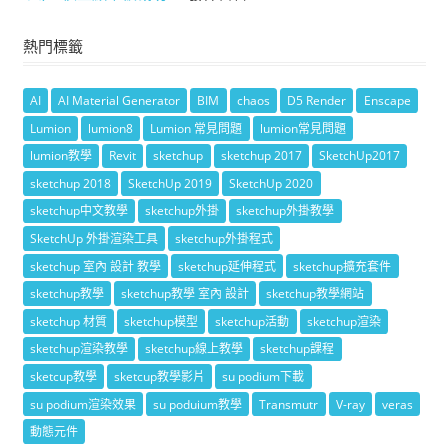
熱門標籤
AI
AI Material Generator
BIM
chaos
D5 Render
Enscape
Lumion
lumion8
Lumion 常見問題
lumion常見問題
lumion教學
Revit
sketchup
sketchup 2017
SketchUp2017
sketchup 2018
SketchUp 2019
SketchUp 2020
sketchup中文教學
sketchup外掛
sketchup外掛教學
SketchUp 外掛渲染工具
sketchup外掛程式
sketchup 室內 設計 教學
sketchup延伸程式
sketchup擴充套件
sketchup教學
sketchup教學 室內 設計
sketchup教學網站
sketchup 材質
sketchup模型
sketchup活動
sketchup渲染
sketchup渲染教學
sketchup線上教學
sketchup課程
sketcup教學
sketcup教學影片
su podium下載
su podium渲染效果
su poduium教學
Transmutr
V-ray
veras
動態元件