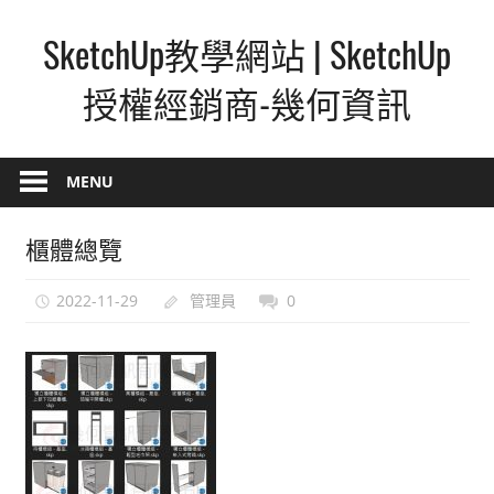
Skip
SketchUp教學網站 | SketchUp
to
content
授權經銷商-幾何資訊
SketchUp
–
MENU
最
直
櫃體總覽
覺
的
2022-11-29
管理員
0
設
計
方
式,
人
人
都