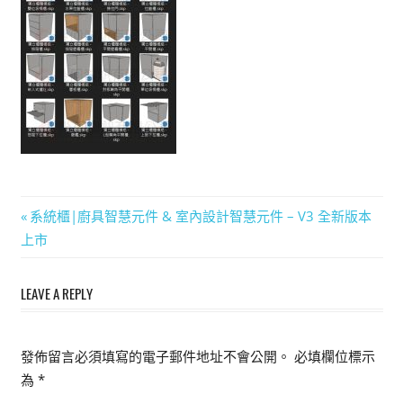
能
上
手
的
3D
軟
體
文
Previous
系統櫃|廚具智慧元件 & 室內設計智慧元件 – V3 全新版本
Post:
上市
章
導
LEAVE A REPLY
覽
發佈留言必須填寫的電子郵件地址不會公開。
必填欄位標示
為
*