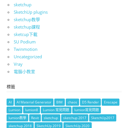
sketchup
SketchUp plugins
sketchup教學
sketchup課程
sketcup下載
SU Podium
Twinmotion
Uncategorized
Vray
電腦小教室
標籤
AI
AI Material Generator
BIM
chaos
D5 Render
Enscape
Lumion
lumion8
Lumion 常見問題
lumion常見問題
lumion教學
Revit
sketchup
sketchup 2017
SketchUp2017
sketchup 2018
SketchUp 2019
SketchUp 2020