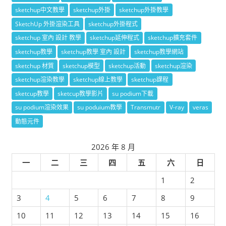
sketchup中文教學
sketchup外掛
sketchup外掛教學
SketchUp 外掛渲染工具
sketchup外掛程式
sketchup 室內 設計 教學
sketchup延伸程式
sketchup擴充套件
sketchup教學
sketchup教學 室內 設計
sketchup教學網站
sketchup 材質
sketchup模型
sketchup活動
sketchup渲染
sketchup渲染教學
sketchup線上教學
sketchup課程
sketcup教學
sketcup教學影片
su podium下載
su podium渲染效果
su poduium教學
Transmutr
V-ray
veras
動態元件
2026 年 8 月
一
二
三
四
五
六
日
1
2
3
4
5
6
7
8
9
10
11
12
13
14
15
16