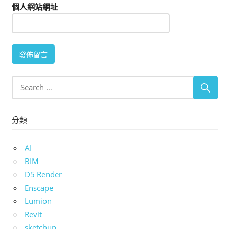
個人網站網址
分類
AI
BIM
D5 Render
Enscape
Lumion
Revit
sketchup