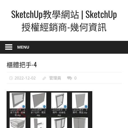
Skip
SketchUp教學網站 | SketchUp
to
content
授權經銷商-幾何資訊
SketchUp
–
MENU
最
直
櫃體把手-4
覺
的
2022-12-02
管理員
0
設
計
方
式,
人
人
都