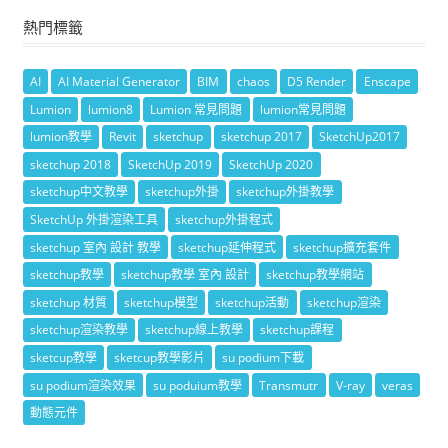
熱門標籤
AI
AI Material Generator
BIM
chaos
D5 Render
Enscape
Lumion
lumion8
Lumion 常見問題
lumion常見問題
lumion教學
Revit
sketchup
sketchup 2017
SketchUp2017
sketchup 2018
SketchUp 2019
SketchUp 2020
sketchup中文教學
sketchup外掛
sketchup外掛教學
SketchUp 外掛渲染工具
sketchup外掛程式
sketchup 室內 設計 教學
sketchup延伸程式
sketchup擴充套件
sketchup教學
sketchup教學 室內 設計
sketchup教學網站
sketchup 材質
sketchup模型
sketchup活動
sketchup渲染
sketchup渲染教學
sketchup線上教學
sketchup課程
sketcup教學
sketcup教學影片
su podium下載
su podium渲染效果
su poduium教學
Transmutr
V-ray
veras
動態元件