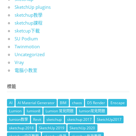
SketchUp plugins
sketchup教學
sketchup課程
sketcup下載
SU Podium
Twinmotion
Uncategorized
Vray
電腦小教室
標籤
AI
AI Material Generator
BIM
chaos
D5 Render
Enscape
Lumion
lumion8
Lumion 常見問題
lumion常見問題
lumion教學
Revit
sketchup
sketchup 2017
SketchUp2017
sketchup 2018
SketchUp 2019
SketchUp 2020