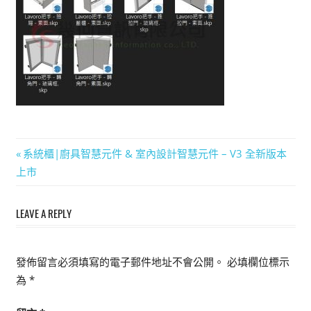
能
上
手
的
3D
軟
體
文
Previous
系統櫃|廚具智慧元件 & 室內設計智慧元件 – V3 全新版本
Post:
上市
章
導
LEAVE A REPLY
覽
發佈留言必須填寫的電子郵件地址不會公開。
必填欄位標示
為
*