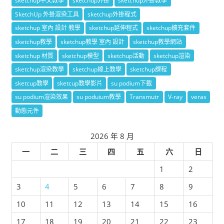
sketchup中文教學
sketchup外掛
sketchup外掛教學
SketchUp 外掛渲染工具
sketchup外掛程式
sketchup 室內 設計 教學
sketchup延伸程式
sketchup擴充套件
sketchup教學
sketchup教學 室內 設計
sketchup教學網站
sketchup 材質
sketchup模型
sketchup活動
sketchup渲染
sketchup渲染教學
sketchup線上教學
sketchup課程
sketcup教學
sketcup教學影片
su podium下載
su podium渲染效果
su poduium教學
Transmutr
V-ray
veras
動態元件
2026 年 8 月
一
二
三
四
五
六
日
1
2
3
4
5
6
7
8
9
10
11
12
13
14
15
16
17
18
19
20
21
22
23