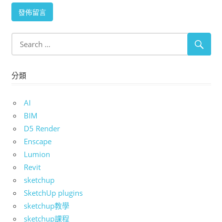
分類
AI
BIM
D5 Render
Enscape
Lumion
Revit
sketchup
SketchUp plugins
sketchup教學
sketchup課程