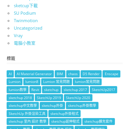
sketcup下載
SU Podium
Twinmotion
Uncategorized
Vray
電腦小教室
標籤
AI
AI Material Generator
BIM
chaos
D5 Render
Enscape
Lumion
lumion8
Lumion 常見問題
lumion常見問題
lumion教學
Revit
sketchup
sketchup 2017
SketchUp2017
sketchup 2018
SketchUp 2019
SketchUp 2020
sketchup中文教學
sketchup外掛
sketchup外掛教學
SketchUp 外掛渲染工具
sketchup外掛程式
sketchup 室內 設計 教學
sketchup延伸程式
sketchup擴充套件