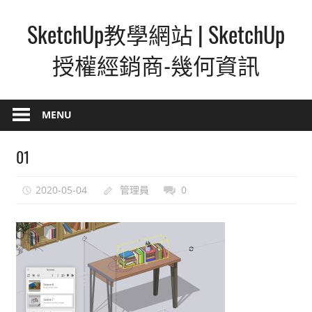
Skip
SketchUp教學網站 | SketchUp
to
content
授權經銷商-幾何資訊
SketchUp
–
MENU
最
直
01
覺
的
2020-05-04
管理員
0
設
計
方
式,
人
人
都