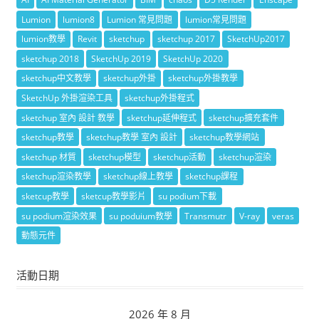
Lumion
lumion8
Lumion 常見問題
lumion常見問題
lumion教學
Revit
sketchup
sketchup 2017
SketchUp2017
sketchup 2018
SketchUp 2019
SketchUp 2020
sketchup中文教學
sketchup外掛
sketchup外掛教學
SketchUp 外掛渲染工具
sketchup外掛程式
sketchup 室內 設計 教學
sketchup延伸程式
sketchup擴充套件
sketchup教學
sketchup教學 室內 設計
sketchup教學網站
sketchup 材質
sketchup模型
sketchup活動
sketchup渲染
sketchup渲染教學
sketchup線上教學
sketchup課程
sketcup教學
sketcup教學影片
su podium下載
su podium渲染效果
su poduium教學
Transmutr
V-ray
veras
動態元件
活動日期
2026 年 8 月