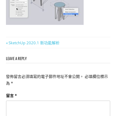
能
上
手
的
3D
軟
文
Previous
SketchUp 2020.1 新功能解析
體
Post:
章
LEAVE A REPLY
導
覽
發佈留言必須填寫的電子郵件地址不會公開。
必填欄位標示
為
*
留言
*