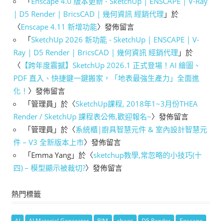
「
Enscape 4.0 版本更新 - SketchUp | ENSCAPE | V-Ray
| D5 Render | BricsCAD | 幾何資訊 經銷代理
」於
〈
Enscape 4.11 新增功能
〉發佈留言
「
SketchUp 2026 新功能 - SketchUp | ENSCAPE | V-
Ray | D5 Render | BricsCAD | 幾何資訊 經銷代理
」於
〈
【跨年度震撼】SketchUp 2026.1 正式登場！AI 繪圖、
PDF 直入、快捷鍵一鍵搬家，「地表最強生產力」全面進
化！
〉發佈留言
「
管理員
」於〈
SketchUp課程, 2018年1~3月份THEA
Render / SketchUp 課程表公佈,歡迎報名~
〉發佈留言
「
管理員
」於〈
系統櫃|廚具智慧元件 & 室內設計智慧元
件 – V3 全新版本上市
〉發佈留言
「
Emma Yang
」於〈
sketchup教學,常忽略的小技巧(十
四) – 模型顯示被裁切?
〉發佈留言
熱門標籤
AI
AI Material Generator
BIM
chaos
D5 Render
Enscape