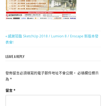
能
上
手
的
3D
文
Previous
感謝蒞臨 SketchUp 2018 / Lumion 8 / Enscape 新版本發
軟
Post:
表會!
體
章
導
LEAVE A REPLY
覽
發佈留言必須填寫的電子郵件地址不會公開。
必填欄位標示
為
*
留言
*