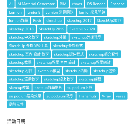
AI
AI Material Generator
BIM
chaos
D5 Render
Enscape
Lumion
lumion8
Lumion 常見問題
lumion常見問題
lumion教學
Revit
sketchup
sketchup 2017
SketchUp2017
sketchup 2018
SketchUp 2019
SketchUp 2020
sketchup中文教學
sketchup外掛
sketchup外掛教學
SketchUp 外掛渲染工具
sketchup外掛程式
sketchup 室內 設計 教學
sketchup延伸程式
sketchup擴充套件
sketchup教學
sketchup教學 室內 設計
sketchup教學網站
sketchup 材質
sketchup模型
sketchup活動
sketchup渲染
sketchup渲染教學
sketchup線上教學
sketchup課程
sketcup教學
sketcup教學影片
su podium下載
su podium渲染效果
su poduium教學
Transmutr
V-ray
veras
動態元件
活動日期