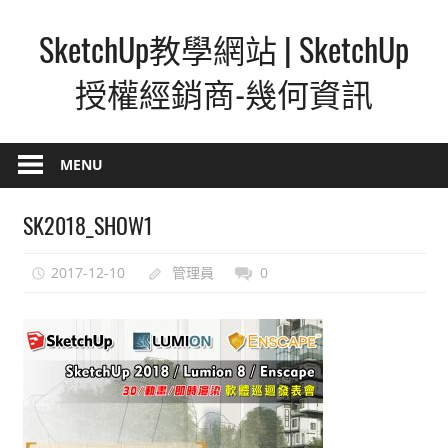
Skip
SketchUp教學網站 | SketchUp
to
content
授權經銷商-幾何資訊
SketchUp
–
MENU
最
直
SK2018_SHOW1
覺
的
2017-12-10
管理員
0
設
計
方
式,
人
人
都