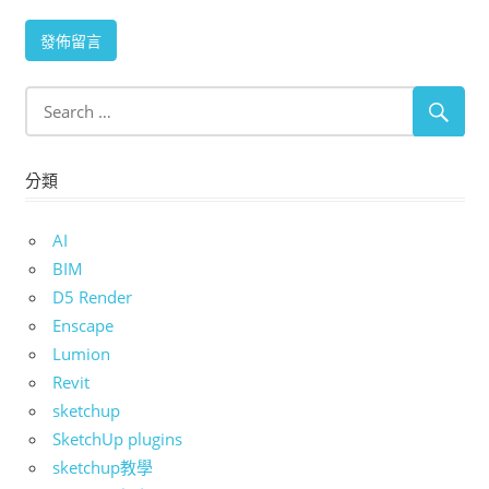
分類
AI
BIM
D5 Render
Enscape
Lumion
Revit
sketchup
SketchUp plugins
sketchup教學