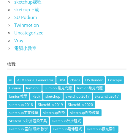
sketchup課程
sketcup下載
SU Podium
Twinmotion
Uncategorized
Vray
電腦小教室
標籤
AI
AI Material Generator
BIM
chaos
D5 Render
Enscape
Lumion
lumion8
Lumion 常見問題
lumion常見問題
lumion教學
Revit
sketchup
sketchup 2017
SketchUp2017
sketchup 2018
SketchUp 2019
SketchUp 2020
sketchup中文教學
sketchup外掛
sketchup外掛教學
SketchUp 外掛渲染工具
sketchup外掛程式
sketchup 室內 設計 教學
sketchup延伸程式
sketchup擴充套件