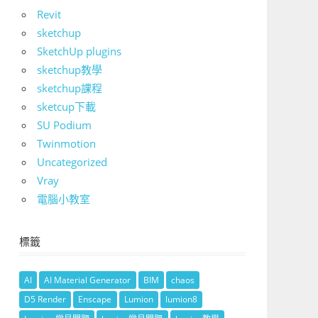
Revit
sketchup
SketchUp plugins
sketchup教學
sketchup課程
sketcup下載
SU Podium
Twinmotion
Uncategorized
Vray
電腦小教室
標籤
AI
AI Material Generator
BIM
chaos
D5 Render
Enscape
Lumion
lumion8