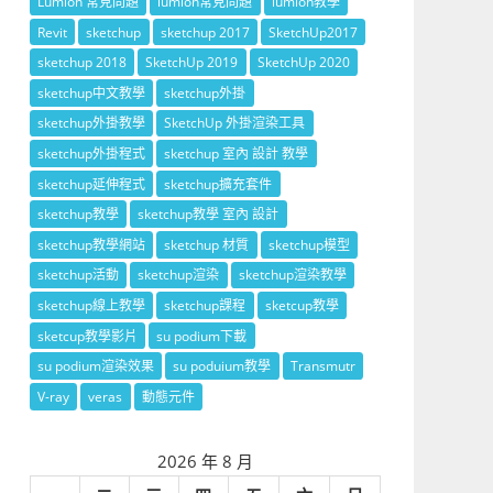
Lumion 常見問題
lumion常見問題
lumion教學
Revit
sketchup
sketchup 2017
SketchUp2017
sketchup 2018
SketchUp 2019
SketchUp 2020
sketchup中文教學
sketchup外掛
sketchup外掛教學
SketchUp 外掛渲染工具
sketchup外掛程式
sketchup 室內 設計 教學
sketchup延伸程式
sketchup擴充套件
sketchup教學
sketchup教學 室內 設計
sketchup教學網站
sketchup 材質
sketchup模型
sketchup活動
sketchup渲染
sketchup渲染教學
sketchup線上教學
sketchup課程
sketcup教學
sketcup教學影片
su podium下載
su podium渲染效果
su poduium教學
Transmutr
V-ray
veras
動態元件
2026 年 8 月