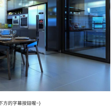
下方的字幕按鈕喔~}