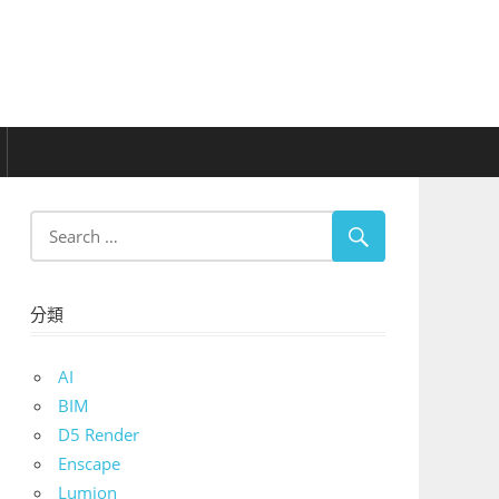
分類
AI
BIM
D5 Render
Enscape
Lumion