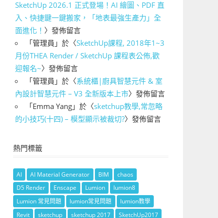
SketchUp 2026.1 正式登場！AI 繪圖、PDF 直
入、快捷鍵一鍵搬家，「地表最強生產力」全
面進化！
〉發佈留言
「
管理員
」於〈
SketchUp課程, 2018年1~3
月份THEA Render / SketchUp 課程表公佈,歡
迎報名~
〉發佈留言
「
管理員
」於〈
系統櫃|廚具智慧元件 & 室
內設計智慧元件 – V3 全新版本上市
〉發佈留言
「
Emma Yang
」於〈
sketchup教學,常忽略
的小技巧(十四) – 模型顯示被裁切?
〉發佈留言
熱門標籤
AI
AI Material Generator
BIM
chaos
D5 Render
Enscape
Lumion
lumion8
Lumion 常見問題
lumion常見問題
lumion教學
Revit
sketchup
sketchup 2017
SketchUp2017