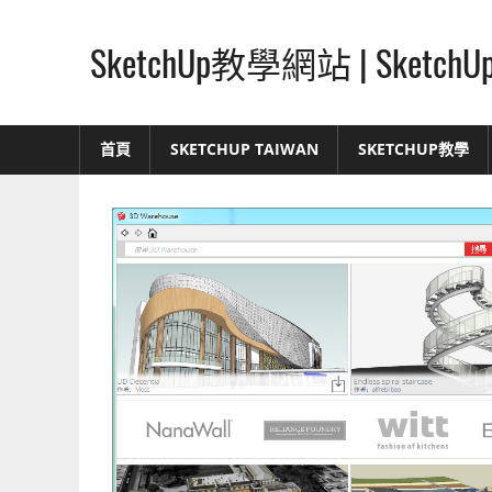
Skip
to
SketchUp教學網站 | Ske
content
SketchUp
–
首頁
SKETCHUP TAIWAN
SKETCHUP教學
最
直
覺
的
設
計
方
式,
人
人
都
能