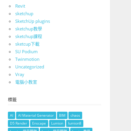
Revit
sketchup
SketchUp plugins
sketchup教學
sketchup課程
sketcup下載
SU Podium
Twinmotion
Uncategorized
Vray
電腦小教室
標籤
AI
AI Material Generator
BIM
chaos
D5 Render
Enscape
Lumion
lumion8