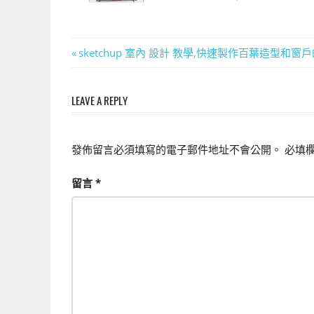
上
手
的
文
Previous
sketchup 室內 設計 教學,快速製作百葉造型和窗戶的動態元
3D
Post:
章
軟
體
LEAVE A REPLY
導
覽
發佈留言必須填寫的電子郵件地址不會公開。
必填
留言
*