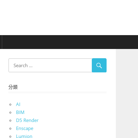
分類
AI
BIM
D5 Render
Enscape
Lumion