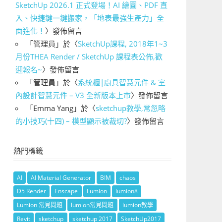
SketchUp 2026.1 正式登場！AI 繪圖、PDF 直
入、快捷鍵一鍵搬家，「地表最強生產力」全
面進化！
〉發佈留言
「
管理員
」於〈
SketchUp課程, 2018年1~3
月份THEA Render / SketchUp 課程表公佈,歡
迎報名~
〉發佈留言
「
管理員
」於〈
系統櫃|廚具智慧元件 & 室
內設計智慧元件 – V3 全新版本上市
〉發佈留言
「
Emma Yang
」於〈
sketchup教學,常忽略
的小技巧(十四) – 模型顯示被裁切?
〉發佈留言
熱門標籤
AI
AI Material Generator
BIM
chaos
D5 Render
Enscape
Lumion
lumion8
Lumion 常見問題
lumion常見問題
lumion教學
Revit
sketchup
sketchup 2017
SketchUp2017