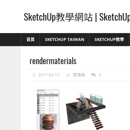
Skip
to
SketchUp教學網站 | Ske
content
SketchUp
–
首頁
SKETCHUP TAIWAN
SKETCHUP教學
最
直
rendermaterials
覺
的
設
2017-03-17
管理員
0
計
方
式,
人
人
都
能