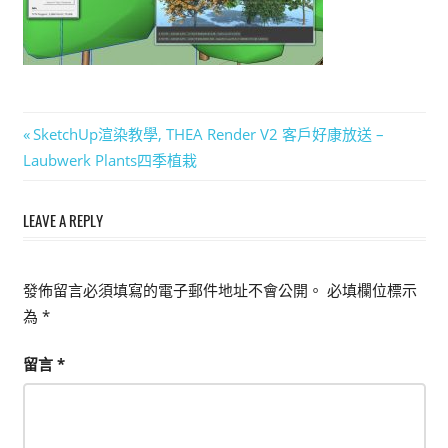
能
上
手
的
3D
文
Previous
SketchUp渲染教學, THEA Render V2 客戶好康放送 –
軟
Post:
Laubwerk Plants四季植栽
章
體
導
LEAVE A REPLY
覽
發佈留言必須填寫的電子郵件地址不會公開。
必填欄位標示
為
*
留言
*