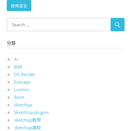
分類
AI
BIM
D5 Render
Enscape
Lumion
Revit
sketchup
SketchUp plugins
sketchup教學
sketchup課程