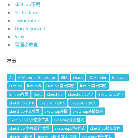
sketcup下載
SU Podium
Twinmotion
Uncategorized
Vray
電腦小教室
標籤
AI
AI Material Generator
BIM
chaos
D5 Render
Enscape
Lumion
lumion8
Lumion 常見問題
lumion常見問題
lumion教學
Revit
sketchup
sketchup 2017
SketchUp2017
sketchup 2018
SketchUp 2019
SketchUp 2020
sketchup中文教學
sketchup外掛
sketchup外掛教學
SketchUp 外掛渲染工具
sketchup外掛程式
sketchup 室內 設計 教學
sketchup延伸程式
sketchup擴充套件
sketchup教學
sketchup教學 室內 設計
sketchup教學網站