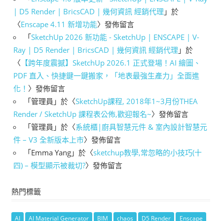
| D5 Render | BricsCAD | 幾何資訊 經銷代理
」於
〈
Enscape 4.11 新增功能
〉發佈留言
「
SketchUp 2026 新功能 - SketchUp | ENSCAPE | V-
Ray | D5 Render | BricsCAD | 幾何資訊 經銷代理
」於
〈
【跨年度震撼】SketchUp 2026.1 正式登場！AI 繪圖、
PDF 直入、快捷鍵一鍵搬家，「地表最強生產力」全面進
化！
〉發佈留言
「
管理員
」於〈
SketchUp課程, 2018年1~3月份THEA
Render / SketchUp 課程表公佈,歡迎報名~
〉發佈留言
「
管理員
」於〈
系統櫃|廚具智慧元件 & 室內設計智慧元
件 – V3 全新版本上市
〉發佈留言
「
Emma Yang
」於〈
sketchup教學,常忽略的小技巧(十
四) – 模型顯示被裁切?
〉發佈留言
熱門標籤
AI
AI Material Generator
BIM
chaos
D5 Render
Enscape