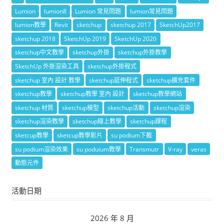
Lumion
lumion8
Lumion 常見問題
lumion常見問題
lumion教學
Revit
sketchup
sketchup 2017
SketchUp2017
sketchup 2018
SketchUp 2019
SketchUp 2020
sketchup中文教學
sketchup外掛
sketchup外掛教學
SketchUp 外掛渲染工具
sketchup外掛程式
sketchup 室內 設計 教學
sketchup延伸程式
sketchup擴充套件
sketchup教學
sketchup教學 室內 設計
sketchup教學網站
sketchup 材質
sketchup模型
sketchup活動
sketchup渲染
sketchup渲染教學
sketchup線上教學
sketchup課程
sketcup教學
sketcup教學影片
su podium下載
su podium渲染效果
su poduium教學
Transmutr
V-ray
veras
動態元件
活動日期
2026 年 8 月