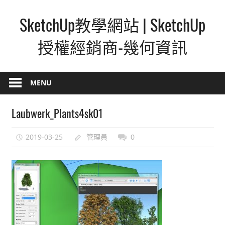
Skip
SketchUp教學網站 | SketchUp
to
content
授權經銷商-幾何資訊
SketchUp
–
MENU
最
直
Laubwerk_Plants4sk01
覺
的
2019-03-25
管理員
0
設
計
方
式,
人
人
都