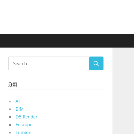
分類
AI
BIM
D5 Render
Enscape
Lumion