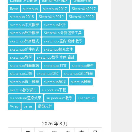
Lumion 常見問題
lumion常見問題
lumion教學
Revit
sketchup
sketchup 2017
SketchUp2017
sketchup 2018
SketchUp 2019
SketchUp 2020
sketchup中文教學
sketchup外掛
sketchup外掛教學
SketchUp 外掛渲染工具
sketchup外掛程式
sketchup 室內 設計 教學
sketchup延伸程式
sketchup擴充套件
sketchup教學
sketchup教學 室內 設計
sketchup教學網站
sketchup 材質
sketchup模型
sketchup活動
sketchup渲染
sketchup渲染教學
sketchup線上教學
sketchup課程
sketcup教學
sketcup教學影片
su podium下載
su podium渲染效果
su poduium教學
Transmutr
V-ray
veras
動態元件
2026 年 8 月