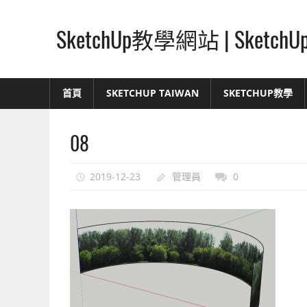
Skip
to
SketchUp教學網站 | Ske
content
SketchUp
–
首頁
SKETCHUP TAIWAN
SKETCHUP教學
最
直
08
覺
的
設
2019-12-23
管理員
0
計
方
式,
人
人
都
能