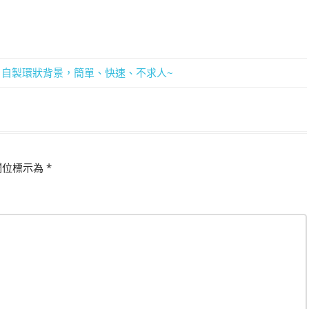
五) – 自製環狀背景，簡單、快速、不求人~
欄位標示為
*