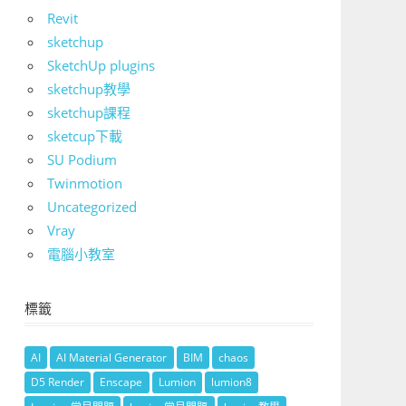
Revit
sketchup
SketchUp plugins
sketchup教學
sketchup課程
sketcup下載
SU Podium
Twinmotion
Uncategorized
Vray
電腦小教室
標籤
AI
AI Material Generator
BIM
chaos
D5 Render
Enscape
Lumion
lumion8