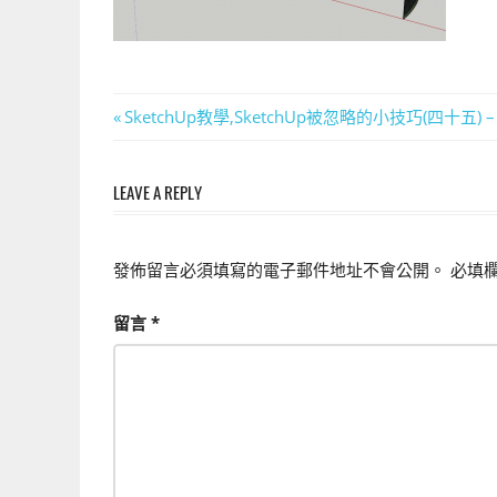
上
手
的
3D
文
Previous
SketchUp教學,SketchUp被忽略的小技巧(四十
軟
Post:
章
體
LEAVE A REPLY
導
覽
發佈留言必須填寫的電子郵件地址不會公開。
必填
留言
*