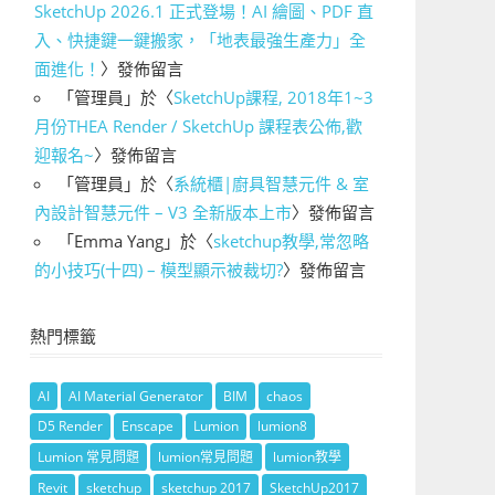
SketchUp 2026.1 正式登場！AI 繪圖、PDF 直
入、快捷鍵一鍵搬家，「地表最強生產力」全
面進化！
〉發佈留言
「
管理員
」於〈
SketchUp課程, 2018年1~3
月份THEA Render / SketchUp 課程表公佈,歡
迎報名~
〉發佈留言
「
管理員
」於〈
系統櫃|廚具智慧元件 & 室
內設計智慧元件 – V3 全新版本上市
〉發佈留言
「
Emma Yang
」於〈
sketchup教學,常忽略
的小技巧(十四) – 模型顯示被裁切?
〉發佈留言
熱門標籤
AI
AI Material Generator
BIM
chaos
D5 Render
Enscape
Lumion
lumion8
Lumion 常見問題
lumion常見問題
lumion教學
Revit
sketchup
sketchup 2017
SketchUp2017