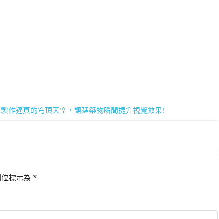
十九) – 製作逼真的穹頂天空，讓建築物瞬間提升視覺效果!
欄位標示為
*