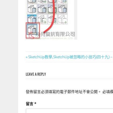
上
手
的
3D
軟
體
文
Previous
SketchUp教學,SketchUp被忽略的小技巧(四
Post:
章
LEAVE A REPLY
導
覽
發佈留言必須填寫的電子郵件地址不會公開。
必填
留言
*