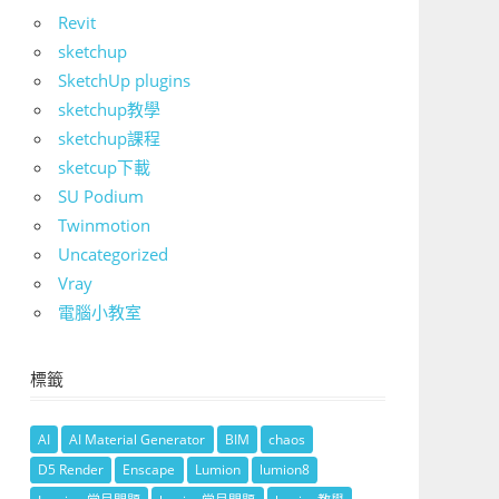
Revit
sketchup
SketchUp plugins
sketchup教學
sketchup課程
sketcup下載
SU Podium
Twinmotion
Uncategorized
Vray
電腦小教室
標籤
AI
AI Material Generator
BIM
chaos
D5 Render
Enscape
Lumion
lumion8