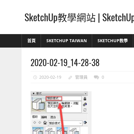
Skip
to
SketchUp教學網站 | Ske
content
SketchUp
–
首頁
SKETCHUP TAIWAN
SKETCHUP教學
最
直
2020-02-19_14-28-38
覺
的
設
2020-02-19
管理員
0
計
方
式,
人
人
都
能