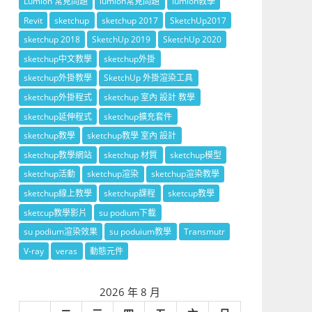
Lumion 常見問題
lumion常見問題
lumion教學
Revit
sketchup
sketchup 2017
SketchUp2017
sketchup 2018
SketchUp 2019
SketchUp 2020
sketchup中文教學
sketchup外掛
sketchup外掛教學
SketchUp 外掛渲染工具
sketchup外掛程式
sketchup 室內 設計 教學
sketchup延伸程式
sketchup擴充套件
sketchup教學
sketchup教學 室內 設計
sketchup教學網站
sketchup 材質
sketchup模型
sketchup活動
sketchup渲染
sketchup渲染教學
sketchup線上教學
sketchup課程
sketcup教學
sketcup教學影片
su podium下載
su podium渲染效果
su poduium教學
Transmutr
V-ray
veras
動態元件
2026 年 8 月