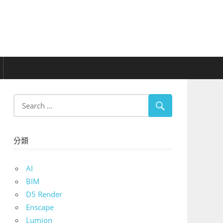
分類
AI
BIM
D5 Render
Enscape
Lumion