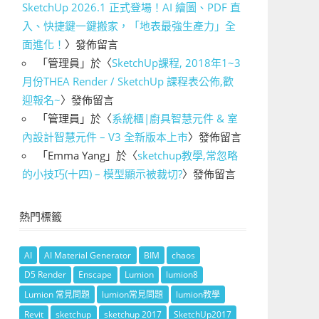
SketchUp 2026.1 正式登場！AI 繪圖、PDF 直
入、快捷鍵一鍵搬家，「地表最強生產力」全
面進化！
〉發佈留言
「
管理員
」於〈
SketchUp課程, 2018年1~3
月份THEA Render / SketchUp 課程表公佈,歡
迎報名~
〉發佈留言
「
管理員
」於〈
系統櫃|廚具智慧元件 & 室
內設計智慧元件 – V3 全新版本上市
〉發佈留言
「
Emma Yang
」於〈
sketchup教學,常忽略
的小技巧(十四) – 模型顯示被裁切?
〉發佈留言
熱門標籤
AI
AI Material Generator
BIM
chaos
D5 Render
Enscape
Lumion
lumion8
Lumion 常見問題
lumion常見問題
lumion教學
Revit
sketchup
sketchup 2017
SketchUp2017