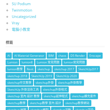
SU Podium
Twinmotion
Uncategorized
Vray
電腦小教室
標籤
AI
AI Material Generator
BIM
chaos
D5 Render
Enscape
Lumion
lumion8
Lumion 常見問題
lumion常見問題
lumion教學
Revit
sketchup
sketchup 2017
SketchUp2017
sketchup 2018
SketchUp 2019
SketchUp 2020
sketchup中文教學
sketchup外掛
sketchup外掛教學
SketchUp 外掛渲染工具
sketchup外掛程式
sketchup 室內 設計 教學
sketchup延伸程式
sketchup擴充套件
sketchup教學
sketchup教學 室內 設計
sketchup教學網站
sketchup 材質
sketchup模型
sketchup活動
sketchup渲染