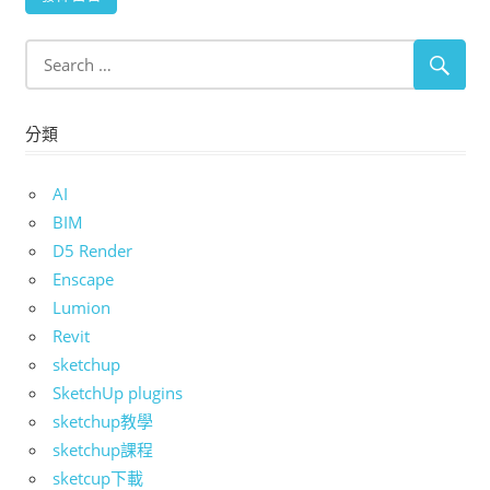
分類
AI
BIM
D5 Render
Enscape
Lumion
Revit
sketchup
SketchUp plugins
sketchup教學
sketchup課程
sketcup下載