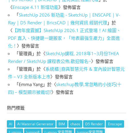
〈
Enscape 4.11 新增功能
〉發佈留言
「
SketchUp 2026 新功能 - SketchUp | ENSCAPE | V-
Ray | D5 Render | BricsCAD | 幾何資訊 經銷代理
」於
〈
【跨年度震撼】SketchUp 2026.1 正式登場！AI 繪圖、
PDF 直入、快捷鍵一鍵搬家，「地表最強生產力」全面進
化！
〉發佈留言
「
管理員
」於〈
SketchUp課程, 2018年1~3月份THEA
Render / SketchUp 課程表公佈,歡迎報名~
〉發佈留言
「
管理員
」於〈
系統櫃|廚具智慧元件 & 室內設計智慧元
件 – V3 全新版本上市
〉發佈留言
「
Emma Yang
」於〈
sketchup教學,常忽略的小技巧(十
四) – 模型顯示被裁切?
〉發佈留言
熱門標籤
AI
AI Material Generator
BIM
chaos
D5 Render
Enscape
Lumion
lumion8
Lumion 常見問題
lumion常見問題