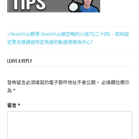
能
上
手
的
文
Previous
SketchUp教學,SketchUp被忽略的小技巧(二十四) – 如何設
3D
Post:
定聚光燈通過特定角度的軌道燈燈具中心?
章
軟
體
導
LEAVE A REPLY
覽
發佈留言必須填寫的電子郵件地址不會公開。
必填欄位標示
為
*
留言
*