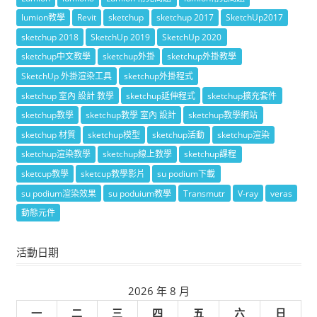
lumion教學
Revit
sketchup
sketchup 2017
SketchUp2017
sketchup 2018
SketchUp 2019
SketchUp 2020
sketchup中文教學
sketchup外掛
sketchup外掛教學
SketchUp 外掛渲染工具
sketchup外掛程式
sketchup 室內 設計 教學
sketchup延伸程式
sketchup擴充套件
sketchup教學
sketchup教學 室內 設計
sketchup教學網站
sketchup 材質
sketchup模型
sketchup活動
sketchup渲染
sketchup渲染教學
sketchup線上教學
sketchup課程
sketcup教學
sketcup教學影片
su podium下載
su podium渲染效果
su poduium教學
Transmutr
V-ray
veras
動態元件
活動日期
2026 年 8 月
一
二
三
四
五
六
日