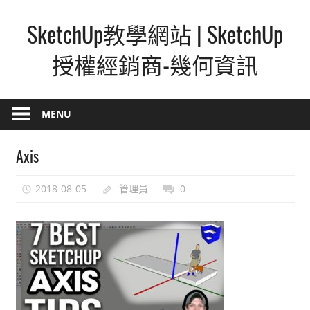
Skip
SketchUp教學網站 | SketchUp
to
content
授權經銷商-幾何資訊
SketchUp
–
MENU
最
直
Axis
覺
的
2018-08-05
管理員
0
設
計
方
式,
人
人
都