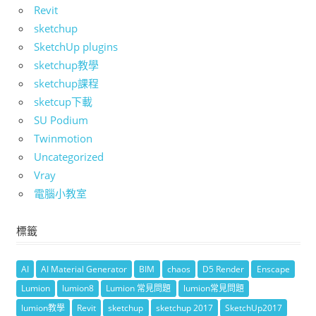
Revit
sketchup
SketchUp plugins
sketchup教學
sketchup課程
sketcup下載
SU Podium
Twinmotion
Uncategorized
Vray
電腦小教室
標籤
AI
AI Material Generator
BIM
chaos
D5 Render
Enscape
Lumion
lumion8
Lumion 常見問題
lumion常見問題
lumion教學
Revit
sketchup
sketchup 2017
SketchUp2017