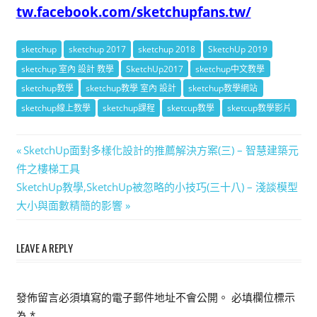
tw.facebook.com/sketchupfans.tw/
sketchup
sketchup 2017
sketchup 2018
SketchUp 2019
sketchup 室內 設計 教學
SketchUp2017
sketchup中文教學
sketchup教學
sketchup教學 室內 設計
sketchup教學網站
sketchup線上教學
sketchup課程
sketcup教學
sketcup教學影片
文
Previous
SketchUp面對多樣化設計的推薦解決方案(三) – 智慧建築元
Post:
件之樓梯工具
章
Next
SketchUp教學,SketchUp被忽略的小技巧(三十八) – 淺談模型
導
Post:
大小與面數精簡的影響
覽
LEAVE A REPLY
發佈留言必須填寫的電子郵件地址不會公開。
必填欄位標示
為
*