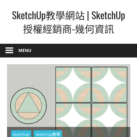
Skip
SketchUp教學網站 | SketchUp
to
content
授權經銷商-幾何資訊
SketchUp
–
MENU
最
直
覺
的
設
計
方
式,
人
人
sketchup
sketchup教學
都