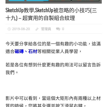
能
SketchUp教學,SketchUp被忽略的小技巧(三
上
十九) – 超實用的自製組合紋理
手
的
2019-08-20
管理員
0
3D
軟
體
今天要分享給各位的是一個有趣的小功能，這滿
適合
磁磚、石材
等相關從業人員學習，
若是各位有想到什麼更有趣的用法可以留言告訴
我們。
影片中可以看到，當這個大矩形內有兩種以上材
質的時候，您將其全選並按下滑鼠右鍵，