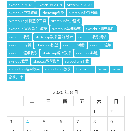
sketchup 2018
SketchUp 2019
SketchUp 2020
sketchup中文教學
sketchup外掛
sketchup外掛教學
SketchUp 外掛渲染工具
sketchup外掛程式
sketchup 室內 設計 教學
sketchup延伸程式
sketchup擴充套件
sketchup教學
sketchup教學 室內 設計
sketchup教學網站
sketchup 材質
sketchup模型
sketchup活動
sketchup渲染
sketchup渲染教學
sketchup線上教學
sketchup課程
sketcup教學
sketcup教學影片
su podium下載
su podium渲染效果
su poduium教學
Transmutr
V-ray
veras
動態元件
2026 年 8 月
一
二
三
四
五
六
日
1
2
3
4
5
6
7
8
9