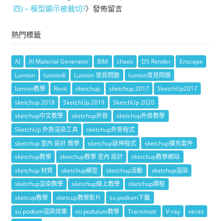
四) – 模型顯示被裁切?
〉發佈留言
熱門標籤
AI
AI Material Generator
BIM
chaos
D5 Render
Enscape
Lumion
lumion8
Lumion 常見問題
lumion常見問題
lumion教學
Revit
sketchup
sketchup 2017
SketchUp2017
sketchup 2018
SketchUp 2019
SketchUp 2020
sketchup中文教學
sketchup外掛
sketchup外掛教學
SketchUp 外掛渲染工具
sketchup外掛程式
sketchup 室內 設計 教學
sketchup延伸程式
sketchup擴充套件
sketchup教學
sketchup教學 室內 設計
sketchup教學網站
sketchup 材質
sketchup模型
sketchup活動
sketchup渲染
sketchup渲染教學
sketchup線上教學
sketchup課程
sketcup教學
sketcup教學影片
su podium下載
su podium渲染效果
su poduium教學
Transmutr
V-ray
veras