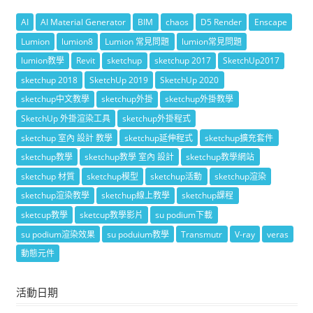
AI
AI Material Generator
BIM
chaos
D5 Render
Enscape
Lumion
lumion8
Lumion 常見問題
lumion常見問題
lumion教學
Revit
sketchup
sketchup 2017
SketchUp2017
sketchup 2018
SketchUp 2019
SketchUp 2020
sketchup中文教學
sketchup外掛
sketchup外掛教學
SketchUp 外掛渲染工具
sketchup外掛程式
sketchup 室內 設計 教學
sketchup延伸程式
sketchup擴充套件
sketchup教學
sketchup教學 室內 設計
sketchup教學網站
sketchup 材質
sketchup模型
sketchup活動
sketchup渲染
sketchup渲染教學
sketchup線上教學
sketchup課程
sketcup教學
sketcup教學影片
su podium下載
su podium渲染效果
su poduium教學
Transmutr
V-ray
veras
動態元件
活動日期