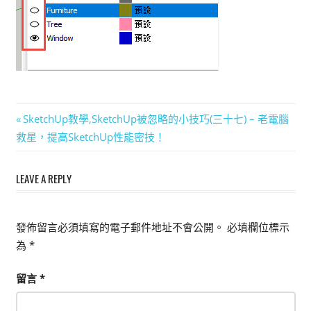
能
上
手
的
3D
軟
文
Previous
SketchUp教學,SketchUp被忽略的小技巧(三十七) – 老電腦
體
Post:
救星，提高SketchUp性能密技！
章
導
LEAVE A REPLY
覽
發佈留言必須填寫的電子郵件地址不會公開。
必填欄位標示
為
*
留言
*