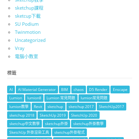
sketchup課程
sketcup下載
SU Podium
Twinmotion
Uncategorized
Vray
電腦小教室
標籤
AI
AI Material Generator
BIM
chaos
D5 Render
Enscape
Lumion
lumion8
Lumion 常見問題
lumion常見問題
lumion教學
Revit
sketchup
sketchup 2017
SketchUp2017
sketchup 2018
SketchUp 2019
SketchUp 2020
sketchup中文教學
sketchup外掛
sketchup外掛教學
SketchUp 外掛渲染工具
sketchup外掛程式