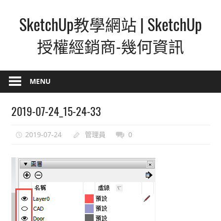
Skip
SketchUp教學網站 | SketchUp
to
content
授權經銷商-幾何資訊
SketchUp
–
MENU
最
直
2019-07-24_15-24-33
覺
的
2019-07-24
管理員
0
設
計
方
式,
人
人
都