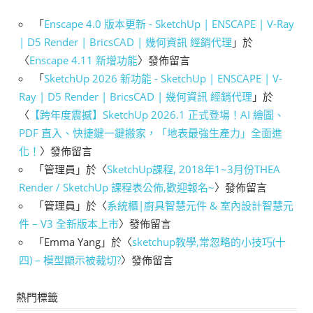
「
Enscape 4.0 版本更新 - SketchUp | ENSCAPE | V-Ray
| D5 Render | BricsCAD | 幾何資訊 經銷代理
」於
〈
Enscape 4.11 新增功能
〉發佈留言
「
SketchUp 2026 新功能 - SketchUp | ENSCAPE | V-
Ray | D5 Render | BricsCAD | 幾何資訊 經銷代理
」於
〈
【跨年度震撼】SketchUp 2026.1 正式登場！AI 繪圖、
PDF 直入、快捷鍵一鍵搬家，「地表最強生產力」全面進
化！
〉發佈留言
「
管理員
」於〈
SketchUp課程, 2018年1~3月份THEA
Render / SketchUp 課程表公佈,歡迎報名~
〉發佈留言
「
管理員
」於〈
系統櫃|廚具智慧元件 & 室內設計智慧元
件 – V3 全新版本上市
〉發佈留言
「
Emma Yang
」於〈
sketchup教學,常忽略的小技巧(十
四) – 模型顯示被裁切?
〉發佈留言
熱門標籤