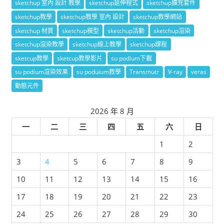
sketchup 室內 設計 教學
sketchup延伸程式
sketchup擴充套件
sketchup教學
sketchup教學 室內 設計
sketchup教學網站
sketchup 材質
sketchup模型
sketchup活動
sketchup渲染
sketchup渲染教學
sketchup線上教學
sketchup課程
sketcup教學
sketcup教學影片
su podium下載
su podium渲染效果
su poduium教學
Transmutr
V-ray
veras
動態元件
2026 年 8 月
一
二
三
四
五
六
日
1
2
3
4
5
6
7
8
9
10
11
12
13
14
15
16
17
18
19
20
21
22
23
24
25
26
27
28
29
30