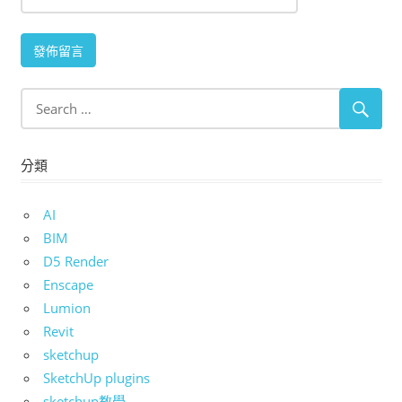
分類
AI
BIM
D5 Render
Enscape
Lumion
Revit
sketchup
SketchUp plugins
sketchup教學