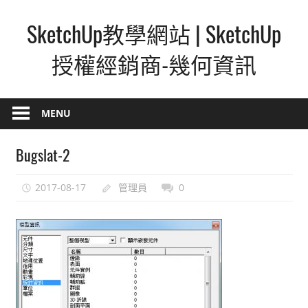
Skip
SketchUp教學網站 | SketchUp
to
content
授權經銷商-幾何資訊
SketchUp
–
MENU
最
直
Bugslat-2
覺
的
2017-08-17
管理員
0
設
計
方
式,
人
人
都