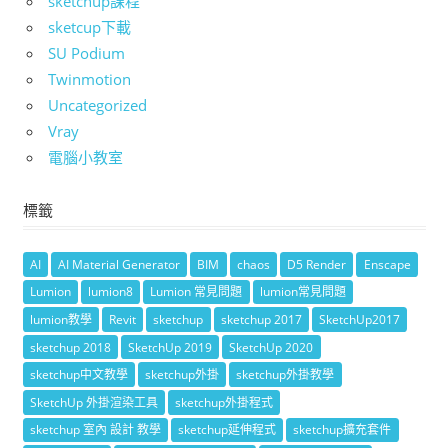
sketchup課程
sketcup下載
SU Podium
Twinmotion
Uncategorized
Vray
電腦小教室
標籤
AI
AI Material Generator
BIM
chaos
D5 Render
Enscape
Lumion
lumion8
Lumion 常見問題
lumion常見問題
lumion教學
Revit
sketchup
sketchup 2017
SketchUp2017
sketchup 2018
SketchUp 2019
SketchUp 2020
sketchup中文教學
sketchup外掛
sketchup外掛教學
SketchUp 外掛渲染工具
sketchup外掛程式
sketchup 室內 設計 教學
sketchup延伸程式
sketchup擴充套件