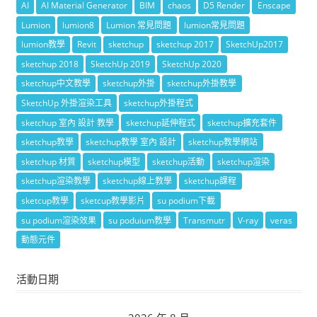
AI
AI Material Generator
BIM
chaos
D5 Render
Enscape
Lumion
lumion8
Lumion 常見問題
lumion常見問題
lumion教學
Revit
sketchup
sketchup 2017
SketchUp2017
sketchup 2018
SketchUp 2019
SketchUp 2020
sketchup中文教學
sketchup外掛
sketchup外掛教學
SketchUp 外掛渲染工具
sketchup外掛程式
sketchup 室內 設計 教學
sketchup延伸程式
sketchup擴充套件
sketchup教學
sketchup教學 室內 設計
sketchup教學網站
sketchup 材質
sketchup模型
sketchup活動
sketchup渲染
sketchup渲染教學
sketchup線上教學
sketchup課程
sketcup教學
sketcup教學影片
su podium下載
su podium渲染效果
su poduium教學
Transmutr
V-ray
veras
動態元件
活動日期