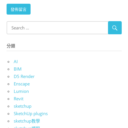
分類
AI
BIM
D5 Render
Enscape
Lumion
Revit
sketchup
SketchUp plugins
sketchup教學