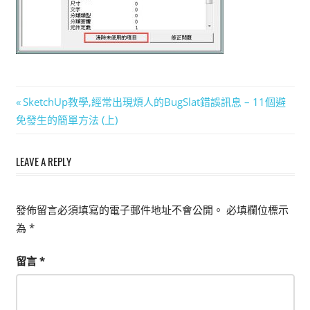
能
上
手
的
3D
文
Previous
SketchUp教學,經常出現煩人的BugSlat錯誤訊息 – 11個避
軟
Post:
免發生的簡單方法 (上)
體
章
導
LEAVE A REPLY
覽
發佈留言必須填寫的電子郵件地址不會公開。
必填欄位標示
為
*
留言
*