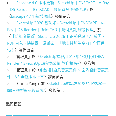
「
Enscape 4.0 版本更新 - SketchUp | ENSCAPE | V-Ray
| D5 Render | BricsCAD | 幾何資訊 經銷代理
」於
〈
Enscape 4.11 新增功能
〉發佈留言
「
SketchUp 2026 新功能 - SketchUp | ENSCAPE | V-
Ray | D5 Render | BricsCAD | 幾何資訊 經銷代理
」於
〈
【跨年度震撼】SketchUp 2026.1 正式登場！AI 繪圖、
PDF 直入、快捷鍵一鍵搬家，「地表最強生產力」全面進
化！
〉發佈留言
「
管理員
」於〈
SketchUp課程, 2018年1~3月份THEA
Render / SketchUp 課程表公佈,歡迎報名~
〉發佈留言
「
管理員
」於〈
系統櫃|廚具智慧元件 & 室內設計智慧元
件 – V3 全新版本上市
〉發佈留言
「
Emma Yang
」於〈
sketchup教學,常忽略的小技巧(十
四) – 模型顯示被裁切?
〉發佈留言
熱門標籤