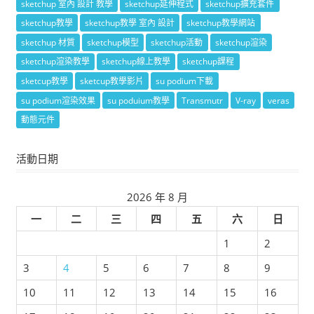
sketchup 室內 設計 教學
sketchup延伸程式
sketchup擴充套件
sketchup教學
sketchup教學 室內 設計
sketchup教學網站
sketchup 材質
sketchup模型
sketchup活動
sketchup渲染
sketchup渲染教學
sketchup線上教學
sketchup課程
sketcup教學
sketcup教學影片
su podium下載
su podium渲染效果
su poduium教學
Transmutr
V-ray
veras
動態元件
活動日期
2026 年 8 月
一
二
三
四
五
六
日
1
2
3
4
5
6
7
8
9
10
11
12
13
14
15
16