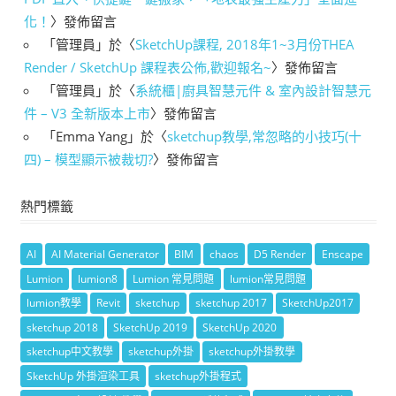
化！
〉發佈留言
「
管理員
」於〈
SketchUp課程, 2018年1~3月份THEA
Render / SketchUp 課程表公佈,歡迎報名~
〉發佈留言
「
管理員
」於〈
系統櫃|廚具智慧元件 & 室內設計智慧元
件 – V3 全新版本上市
〉發佈留言
「
Emma Yang
」於〈
sketchup教學,常忽略的小技巧(十
四) – 模型顯示被裁切?
〉發佈留言
熱門標籤
AI
AI Material Generator
BIM
chaos
D5 Render
Enscape
Lumion
lumion8
Lumion 常見問題
lumion常見問題
lumion教學
Revit
sketchup
sketchup 2017
SketchUp2017
sketchup 2018
SketchUp 2019
SketchUp 2020
sketchup中文教學
sketchup外掛
sketchup外掛教學
SketchUp 外掛渲染工具
sketchup外掛程式