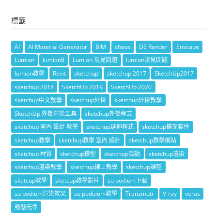
標籤
AI
AI Material Generator
BIM
chaos
D5 Render
Enscape
Lumion
lumion8
Lumion 常見問題
lumion常見問題
lumion教學
Revit
sketchup
sketchup 2017
SketchUp2017
sketchup 2018
SketchUp 2019
SketchUp 2020
sketchup中文教學
sketchup外掛
sketchup外掛教學
SketchUp 外掛渲染工具
sketchup外掛程式
sketchup 室內 設計 教學
sketchup延伸程式
sketchup擴充套件
sketchup教學
sketchup教學 室內 設計
sketchup教學網站
sketchup 材質
sketchup模型
sketchup活動
sketchup渲染
sketchup渲染教學
sketchup線上教學
sketchup課程
sketcup教學
sketcup教學影片
su podium下載
su podium渲染效果
su poduium教學
Transmutr
V-ray
veras
動態元件