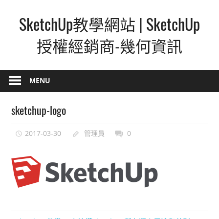
Skip
SketchUp教學網站 | SketchUp
to
content
授權經銷商-幾何資訊
SketchUp
–
MENU
最
直
sketchup-logo
覺
的
2017-03-30
管理員
0
設
計
方
式,
人
人
都