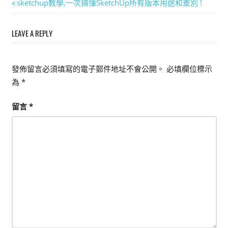
文
Previous
sketchup教學,一次搞懂SketchUp所有版本用途和差別 !
能
Post:
章
上
LEAVE A REPLY
手
導
的
覽
3D
發佈留言必須填寫的電子郵件地址不會公開。
必填欄位標示
軟
為
*
體
留言
*