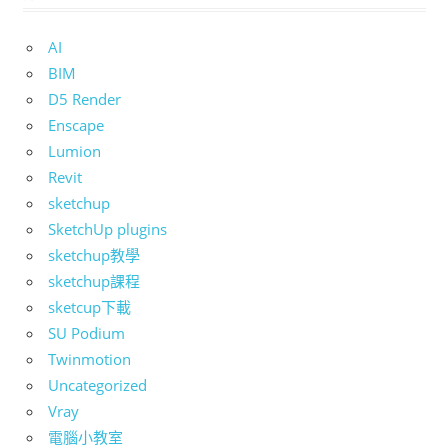
AI
BIM
D5 Render
Enscape
Lumion
Revit
sketchup
SketchUp plugins
sketchup教學
sketchup課程
sketcup下載
SU Podium
Twinmotion
Uncategorized
Vray
電腦小教室