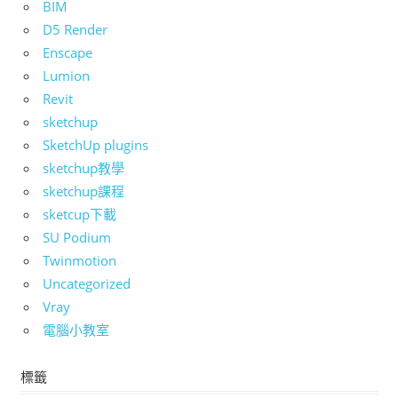
BIM
D5 Render
Enscape
Lumion
Revit
sketchup
SketchUp plugins
sketchup教學
sketchup課程
sketcup下載
SU Podium
Twinmotion
Uncategorized
Vray
電腦小教室
標籤