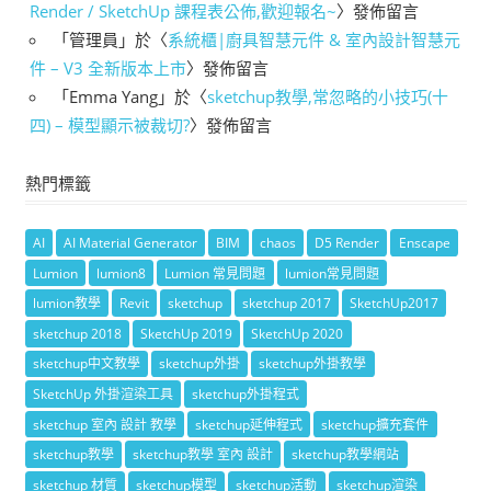
Render / SketchUp 課程表公佈,歡迎報名~
〉發佈留言
「
管理員
」於〈
系統櫃|廚具智慧元件 & 室內設計智慧元
件 – V3 全新版本上市
〉發佈留言
「
Emma Yang
」於〈
sketchup教學,常忽略的小技巧(十
四) – 模型顯示被裁切?
〉發佈留言
熱門標籤
AI
AI Material Generator
BIM
chaos
D5 Render
Enscape
Lumion
lumion8
Lumion 常見問題
lumion常見問題
lumion教學
Revit
sketchup
sketchup 2017
SketchUp2017
sketchup 2018
SketchUp 2019
SketchUp 2020
sketchup中文教學
sketchup外掛
sketchup外掛教學
SketchUp 外掛渲染工具
sketchup外掛程式
sketchup 室內 設計 教學
sketchup延伸程式
sketchup擴充套件
sketchup教學
sketchup教學 室內 設計
sketchup教學網站
sketchup 材質
sketchup模型
sketchup活動
sketchup渲染