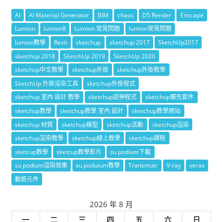
AI
AI Material Generator
BIM
chaos
D5 Render
Enscape
Lumion
lumion8
Lumion 常見問題
lumion常見問題
lumion教學
Revit
sketchup
sketchup 2017
SketchUp2017
sketchup 2018
SketchUp 2019
SketchUp 2020
sketchup中文教學
sketchup外掛
sketchup外掛教學
SketchUp 外掛渲染工具
sketchup外掛程式
sketchup 室內 設計 教學
sketchup延伸程式
sketchup擴充套件
sketchup教學
sketchup教學 室內 設計
sketchup教學網站
sketchup 材質
sketchup模型
sketchup活動
sketchup渲染
sketchup渲染教學
sketchup線上教學
sketchup課程
sketcup教學
sketcup教學影片
su podium下載
su podium渲染效果
su poduium教學
Transmutr
V-ray
veras
動態元件
2026 年 8 月
一
二
三
四
五
六
日