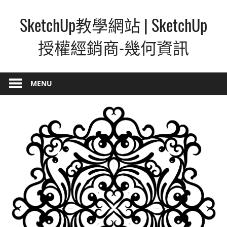
Skip
SketchUp教學網站 | SketchUp
to
content
授權經銷商-幾何資訊
SketchUp
–
MENU
最
直
覺
的
設
計
方
式,
人
人
都