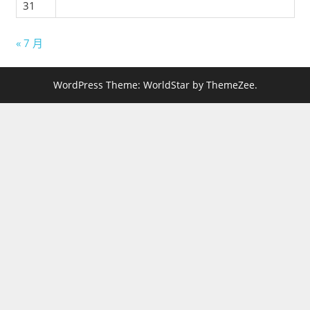
31
« 7 月
WordPress Theme: WorldStar by ThemeZee.