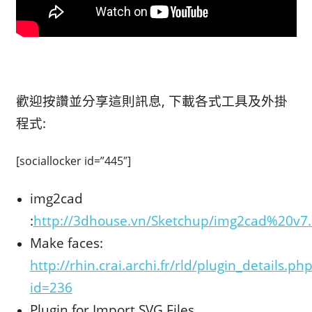
歡迎按讚並分享這則訊息, 下載各式工具及外掛
程式:
[sociallocker id=”445″]
img2cad
:
http://3dhouse.vn/Sketchup/img2cad%20v7.
Make faces:
http://rhin.crai.archi.fr/rld/plugin_details.ph
id=236
Plugin for Import SVG Files