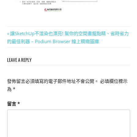
能
上
手
的
文
Previous
讓SketchUp不渲染也漂亮! 幫你的空間畫龍點睛、省時省力
3D
Post:
的最佳利器 – Podium Browser 線上精緻圖庫
章
軟
體
導
LEAVE A REPLY
覽
發佈留言必須填寫的電子郵件地址不會公開。
必填欄位標示
為
*
留言
*