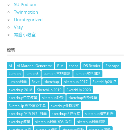
SU Podium
Twinmotion
Uncategorized
Vray
電腦小教室
標籤
AI
AI Material Generator
BIM
chaos
D5 Render
Enscape
Lumion
lumion8
Lumion 常見問題
lumion常見問題
lumion教學
Revit
sketchup
sketchup 2017
SketchUp2017
sketchup 2018
SketchUp 2019
SketchUp 2020
sketchup中文教學
sketchup外掛
sketchup外掛教學
SketchUp 外掛渲染工具
sketchup外掛程式
sketchup 室內 設計 教學
sketchup延伸程式
sketchup擴充套件
sketchup教學
sketchup教學 室內 設計
sketchup教學網站
sketchup 材質
sketchup模型
sketchup活動
sketchup渲染