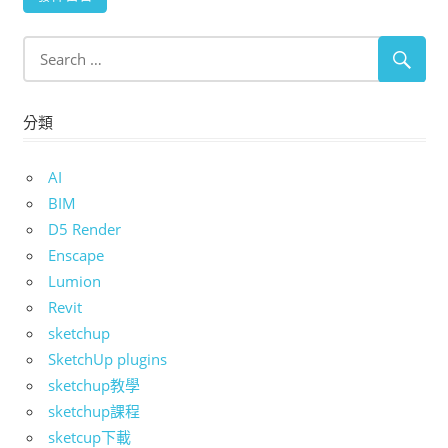
分類
AI
BIM
D5 Render
Enscape
Lumion
Revit
sketchup
SketchUp plugins
sketchup教學
sketchup課程
sketcup下載