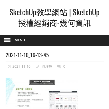
Skip
SketchUp教學網站 | SketchUp
to
content
授權經銷商-幾何資訊
SketchUp
–
MENU
最
直
2021-11-10_16-13-45
覺
的
2021-11-10
管理員
0
設
計
方
式,
人
人
都