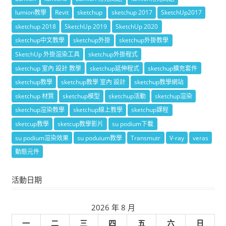
lumion教學
Revit
sketchup
sketchup 2017
SketchUp2017
sketchup 2018
SketchUp 2019
SketchUp 2020
sketchup中文教學
sketchup外掛
sketchup外掛教學
SketchUp 外掛渲染工具
sketchup外掛程式
sketchup 室內 設計 教學
sketchup延伸程式
sketchup擴充套件
sketchup教學
sketchup教學 室內 設計
sketchup教學網站
sketchup 材質
sketchup模型
sketchup活動
sketchup渲染
sketchup渲染教學
sketchup線上教學
sketchup課程
sketcup教學
sketcup教學影片
su podium下載
su podium渲染效果
su poduium教學
Transmutr
V-ray
veras
動態元件
活動日期
2026 年 8 月
一
二
三
四
五
六
日