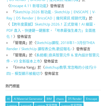
〈
Enscape 4.11 新增功能
〉發佈留言
「
SketchUp 2026 新功能 - SketchUp | ENSCAPE | V-
Ray | D5 Render | BricsCAD | 幾何資訊 經銷代理
」於
〈
【跨年度震撼】SketchUp 2026.1 正式登場！AI 繪圖、
PDF 直入、快捷鍵一鍵搬家，「地表最強生產力」全面進
化！
〉發佈留言
「
管理員
」於〈
SketchUp課程, 2018年1~3月份THEA
Render / SketchUp 課程表公佈,歡迎報名~
〉發佈留言
「
管理員
」於〈
系統櫃|廚具智慧元件 & 室內設計智慧元
件 – V3 全新版本上市
〉發佈留言
「
Emma Yang
」於〈
sketchup教學,常忽略的小技巧(十
四) – 模型顯示被裁切?
〉發佈留言
熱門標籤
AI
AI Material Generator
BIM
chaos
D5 Render
Enscape
Lumion
lumion8
Lumion 常見問題
lumion常見問題