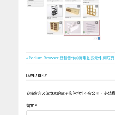
上
手
的
3D
軟
體
文
Previous
Podium Browser 最新發佈的實用動態元件,到底
Post:
章
LEAVE A REPLY
導
覽
發佈留言必須填寫的電子郵件地址不會公開。
必填
留言
*