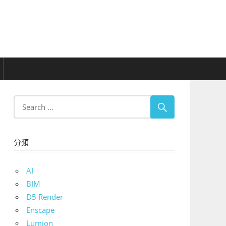
分類
AI
BIM
D5 Render
Enscape
Lumion