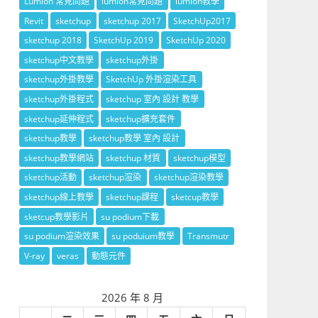
Lumion 常見問題
lumion常見問題
lumion教學
Revit
sketchup
sketchup 2017
SketchUp2017
sketchup 2018
SketchUp 2019
SketchUp 2020
sketchup中文教學
sketchup外掛
sketchup外掛教學
SketchUp 外掛渲染工具
sketchup外掛程式
sketchup 室內 設計 教學
sketchup延伸程式
sketchup擴充套件
sketchup教學
sketchup教學 室內 設計
sketchup教學網站
sketchup 材質
sketchup模型
sketchup活動
sketchup渲染
sketchup渲染教學
sketchup線上教學
sketchup課程
sketcup教學
sketcup教學影片
su podium下載
su podium渲染效果
su poduium教學
Transmutr
V-ray
veras
動態元件
2026 年 8 月