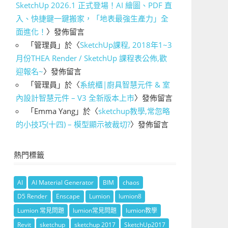
SketchUp 2026.1 正式登場！AI 繪圖、PDF 直
入、快捷鍵一鍵搬家，「地表最強生產力」全
面進化！
〉發佈留言
「
管理員
」於〈
SketchUp課程, 2018年1~3
月份THEA Render / SketchUp 課程表公佈,歡
迎報名~
〉發佈留言
「
管理員
」於〈
系統櫃|廚具智慧元件 & 室
內設計智慧元件 – V3 全新版本上市
〉發佈留言
「
Emma Yang
」於〈
sketchup教學,常忽略
的小技巧(十四) – 模型顯示被裁切?
〉發佈留言
熱門標籤
AI
AI Material Generator
BIM
chaos
D5 Render
Enscape
Lumion
lumion8
Lumion 常見問題
lumion常見問題
lumion教學
Revit
sketchup
sketchup 2017
SketchUp2017