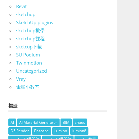
Revit
sketchup
SketchUp plugins
sketchup教學
sketchup課程
sketcup下載
SU Podium
Twinmotion
Uncategorized
Vray
電腦小教室
標籤
AI
AI Material Generator
BIM
chaos
D5 Render
Enscape
Lumion
lumion8