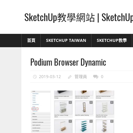
Skip
to
SketchUp教學網站 | Ske
content
SketchUp
–
首頁
SKETCHUP TAIWAN
SKETCHUP教學
最
直
Podium Browser Dynamic
覺
的
設
2019-03-12
管理員
0
計
方
式,
人
人
都
能