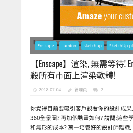
上
手
的
3D
軟
體
Enscape
Lumion
sketchup
SketchUp p
【Enscape】渲染, 無需等待! En
殺所有市面上渲染軟體!
2018-07-04
管理員
2
你覺得目前要吸引客戶觀看你的設計成果,
360全景圖? 再加個動畫如何? 請問:
和無形的成本? 萬一培養好的設計師離職,