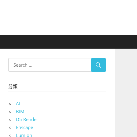
分類
AI
BIM
D5 Render
Enscape
Lumion