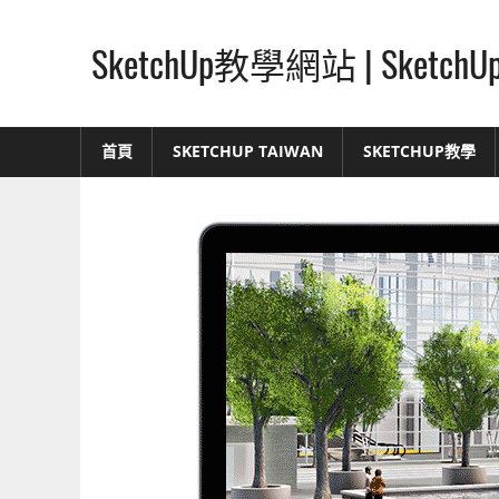
Skip
to
SketchUp教學網站 | Ske
content
SketchUp
–
首頁
SKETCHUP TAIWAN
SKETCHUP教學
最
直
覺
的
設
計
方
式,
人
人
都
能