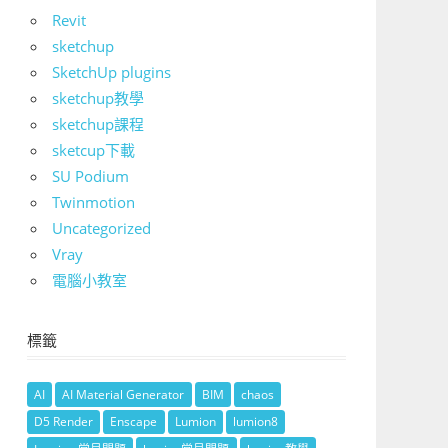
Revit
sketchup
SketchUp plugins
sketchup教學
sketchup課程
sketcup下載
SU Podium
Twinmotion
Uncategorized
Vray
電腦小教室
標籤
AI
AI Material Generator
BIM
chaos
D5 Render
Enscape
Lumion
lumion8