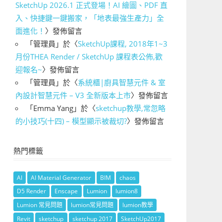
SketchUp 2026.1 正式登場！AI 繪圖、PDF 直
入、快捷鍵一鍵搬家，「地表最強生產力」全
面進化！
〉發佈留言
「
管理員
」於〈
SketchUp課程, 2018年1~3
月份THEA Render / SketchUp 課程表公佈,歡
迎報名~
〉發佈留言
「
管理員
」於〈
系統櫃|廚具智慧元件 & 室
內設計智慧元件 – V3 全新版本上市
〉發佈留言
「
Emma Yang
」於〈
sketchup教學,常忽略
的小技巧(十四) – 模型顯示被裁切?
〉發佈留言
熱門標籤
AI
AI Material Generator
BIM
chaos
D5 Render
Enscape
Lumion
lumion8
Lumion 常見問題
lumion常見問題
lumion教學
Revit
sketchup
sketchup 2017
SketchUp2017