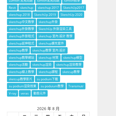
Lumion 常見問題
lumion常見問題
lumion教學
Revit
sketchup
sketchup 2017
SketchUp2017
sketchup 2018
SketchUp 2019
SketchUp 2020
sketchup中文教學
sketchup外掛
sketchup外掛教學
SketchUp 外掛渲染工具
sketchup外掛程式
sketchup 室內 設計 教學
sketchup延伸程式
sketchup擴充套件
sketchup教學
sketchup教學 室內 設計
sketchup教學網站
sketchup 材質
sketchup模型
sketchup活動
sketchup渲染
sketchup渲染教學
sketchup線上教學
sketchup課程
sketcup教學
sketcup教學影片
su podium下載
su podium渲染效果
su poduium教學
Transmutr
V-ray
veras
動態元件
2026 年 8 月