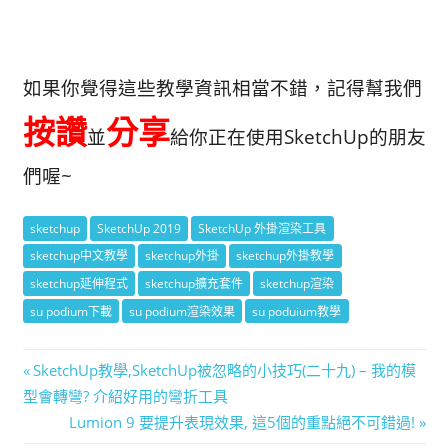
如果你覺得這些教學資訊相當不錯，記得幫我們
按讚
分享
並
給你正在使用SketchUp的朋友
們喔~
sketchup
SketchUp 2019
SketchUp 外掛渲染工具
sketchup中文教學
sketchup外掛
sketchup外掛教學
sketchup延伸程式
sketchup擴充套件
sketchup渲染
su podium下載
su podium渲染效果
su poduium教學
文
Previous
SketchUp教學,SketchUp被忽略的小技巧(二十九) – 我的模
Post:
型會轉彎? 介紹好用的彎折工具
章
Next
Lumion 9 要提升表現效果, 這5個的重點絕不可錯過!
Post: