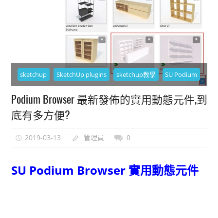
能
上
手
的
3D
軟
sketchup
SketchUp plugins
sketchup教學
SU Podium
體
Podium Browser 最新發佈的實用動態元件,到
底有多方便?
2019-03-13
管理員
0
SU Podium Browser 實用動態元件