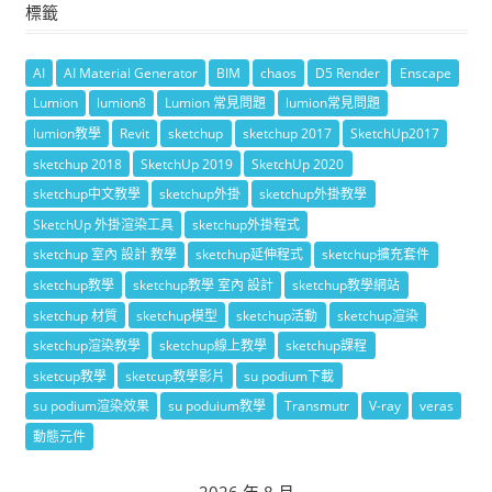
標籤
AI
AI Material Generator
BIM
chaos
D5 Render
Enscape
Lumion
lumion8
Lumion 常見問題
lumion常見問題
lumion教學
Revit
sketchup
sketchup 2017
SketchUp2017
sketchup 2018
SketchUp 2019
SketchUp 2020
sketchup中文教學
sketchup外掛
sketchup外掛教學
SketchUp 外掛渲染工具
sketchup外掛程式
sketchup 室內 設計 教學
sketchup延伸程式
sketchup擴充套件
sketchup教學
sketchup教學 室內 設計
sketchup教學網站
sketchup 材質
sketchup模型
sketchup活動
sketchup渲染
sketchup渲染教學
sketchup線上教學
sketchup課程
sketcup教學
sketcup教學影片
su podium下載
su podium渲染效果
su poduium教學
Transmutr
V-ray
veras
動態元件