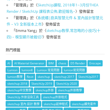
「
管理員
」於〈
SketchUp課程, 2018年1~3月份THEA
Render / SketchUp 課程表公佈,歡迎報名~
〉發佈留言
「
管理員
」於〈
系統櫃|廚具智慧元件 & 室內設計智慧元
件 – V3 全新版本上市
〉發佈留言
「
Emma Yang
」於〈
sketchup教學,常忽略的小技巧(十
四) – 模型顯示被裁切?
〉發佈留言
熱門標籤
AI
AI Material Generator
BIM
chaos
D5 Render
Enscape
Lumion
lumion8
Lumion 常見問題
lumion常見問題
lumion教學
Revit
sketchup
sketchup 2017
SketchUp2017
sketchup 2018
SketchUp 2019
SketchUp 2020
sketchup中文教學
sketchup外掛
sketchup外掛教學
SketchUp 外掛渲染工具
sketchup外掛程式
sketchup 室內 設計 教學
sketchup延伸程式
sketchup擴充套件