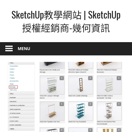
Skip
SketchUp教學網站 | SketchUp
to
content
授權經銷商-幾何資訊
SketchUp
–
MENU
最
直
覺
的
設
計
方
式,
人
人
都