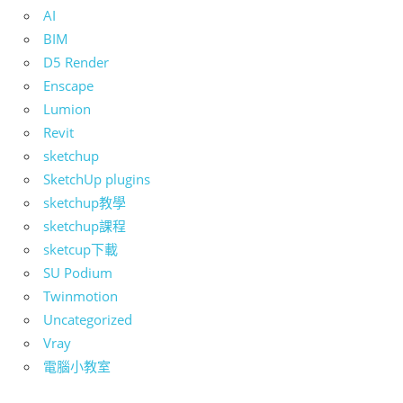
AI
BIM
D5 Render
Enscape
Lumion
Revit
sketchup
SketchUp plugins
sketchup教學
sketchup課程
sketcup下載
SU Podium
Twinmotion
Uncategorized
Vray
電腦小教室