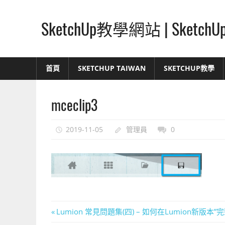
Skip
to
SketchUp教學網站 | Ske
content
SketchUp
–
首頁
SKETCHUP TAIWAN
SKETCHUP教學
最
直
mceclip3
覺
的
設
2019-11-05
管理員
0
計
方
式,
人
人
都
文
Previous
Lumion 常見問題集(四) – 如何在Lumion新版本
能
Post: