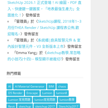
SketchUp 2026.1 正式登場！AI 繪圖、PDF 直
入、快捷鍵一鍵搬家，「地表最強生產力」全
面進化！
〉發佈留言
「
管理員
」於〈
SketchUp課程, 2018年1~3
月份THEA Render / SketchUp 課程表公佈,歡
迎報名~
〉發佈留言
「
管理員
」於〈
系統櫃|廚具智慧元件 & 室
內設計智慧元件 – V3 全新版本上市
〉發佈留言
「
Emma Yang
」於〈
sketchup教學,常忽略
的小技巧(十四) – 模型顯示被裁切?
〉發佈留言
熱門標籤
AI
AI Material Generator
BIM
chaos
D5 Render
Enscape
Lumion
lumion8
Lumion 常見問題
lumion常見問題
lumion教學
Revit
sketchup
sketchup 2017
SketchUp2017