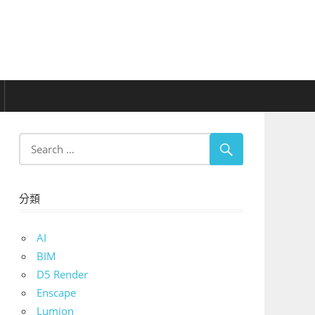
分類
AI
BIM
D5 Render
Enscape
Lumion