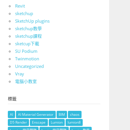
Revit
sketchup
SketchUp plugins
sketchup教學
sketchup課程
sketcup下載
SU Podium
Twinmotion
Uncategorized
Vray
電腦小教室
標籤
AI
AI Material Generator
BIM
chaos
D5 Render
Enscape
Lumion
lumion8