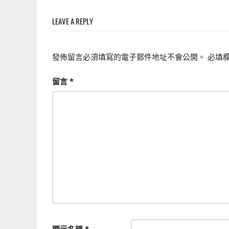
章
上
手
LEAVE A REPLY
導
的
覽
3D
發佈留言必須填寫的電子郵件地址不會公開。
必填
軟
體
留言
*