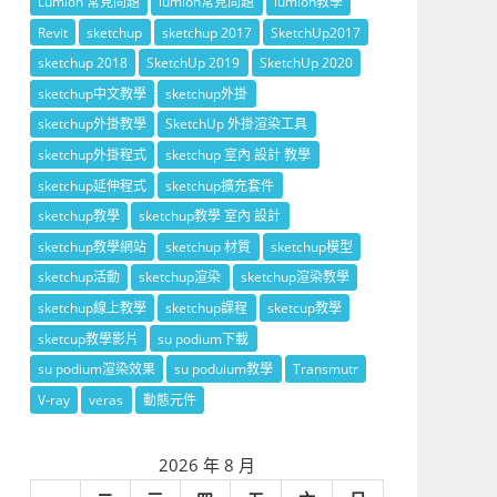
Lumion 常見問題
lumion常見問題
lumion教學
Revit
sketchup
sketchup 2017
SketchUp2017
sketchup 2018
SketchUp 2019
SketchUp 2020
sketchup中文教學
sketchup外掛
sketchup外掛教學
SketchUp 外掛渲染工具
sketchup外掛程式
sketchup 室內 設計 教學
sketchup延伸程式
sketchup擴充套件
sketchup教學
sketchup教學 室內 設計
sketchup教學網站
sketchup 材質
sketchup模型
sketchup活動
sketchup渲染
sketchup渲染教學
sketchup線上教學
sketchup課程
sketcup教學
sketcup教學影片
su podium下載
su podium渲染效果
su poduium教學
Transmutr
V-ray
veras
動態元件
2026 年 8 月