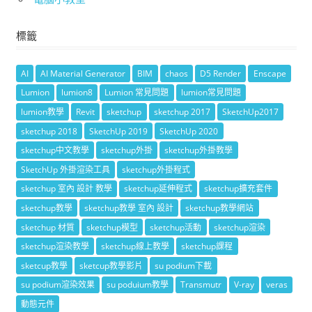
標籤
AI
AI Material Generator
BIM
chaos
D5 Render
Enscape
Lumion
lumion8
Lumion 常見問題
lumion常見問題
lumion教學
Revit
sketchup
sketchup 2017
SketchUp2017
sketchup 2018
SketchUp 2019
SketchUp 2020
sketchup中文教學
sketchup外掛
sketchup外掛教學
SketchUp 外掛渲染工具
sketchup外掛程式
sketchup 室內 設計 教學
sketchup延伸程式
sketchup擴充套件
sketchup教學
sketchup教學 室內 設計
sketchup教學網站
sketchup 材質
sketchup模型
sketchup活動
sketchup渲染
sketchup渲染教學
sketchup線上教學
sketchup課程
sketcup教學
sketcup教學影片
su podium下載
su podium渲染效果
su poduium教學
Transmutr
V-ray
veras
動態元件