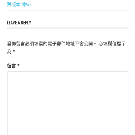
Post:
舊版本圖檔?
能
章
上
導
LEAVE A REPLY
手
的
覽
3D
發佈留言必須填寫的電子郵件地址不會公開。
必填欄位標示
軟
為
*
體
留言
*