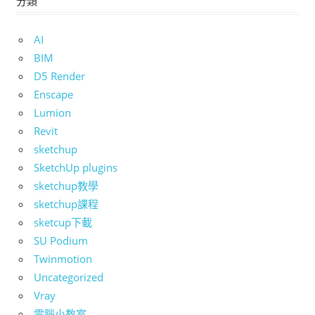
AI
BIM
D5 Render
Enscape
Lumion
Revit
sketchup
SketchUp plugins
sketchup教學
sketchup課程
sketcup下載
SU Podium
Twinmotion
Uncategorized
Vray
電腦小教室