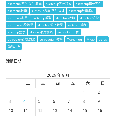
sketchup 室內 設計 教學
sketchup延伸程式
sketchup擴充套件
sketchup教學
sketchup教學 室內 設計
sketchup教學網站
sketchup 材質
sketchup模型
sketchup活動
sketchup渲染
sketchup渲染教學
sketchup線上教學
sketchup課程
sketcup教學
sketcup教學影片
su podium下載
su podium渲染效果
su poduium教學
Transmutr
V-ray
veras
動態元件
活動日期
2026 年 8 月
一
二
三
四
五
六
日
1
2
3
4
5
6
7
8
9
10
11
12
13
14
15
16