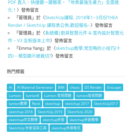
PDF 直入、快捷鍵一鍵搬家，「地表最強生產力」全面進
化！
〉發佈留言
「
管理員
」於〈
SketchUp課程, 2018年1~3月份THEA
Render / SketchUp 課程表公佈,歡迎報名~
〉發佈留言
「
管理員
」於〈
系統櫃|廚具智慧元件 & 室內設計智慧元
件 – V3 全新版本上市
〉發佈留言
「
Emma Yang
」於〈
sketchup教學,常忽略的小技巧(十
四) – 模型顯示被裁切?
〉發佈留言
熱門標籤
AI
AI Material Generator
BIM
chaos
D5 Render
Enscape
Lumion
lumion8
Lumion 常見問題
lumion常見問題
lumion教學
Revit
sketchup
sketchup 2017
SketchUp2017
sketchup 2018
SketchUp 2019
SketchUp 2020
sketchup中文教學
sketchup外掛
sketchup外掛教學
SketchUp 外掛渲染工具
sketchup外掛程式