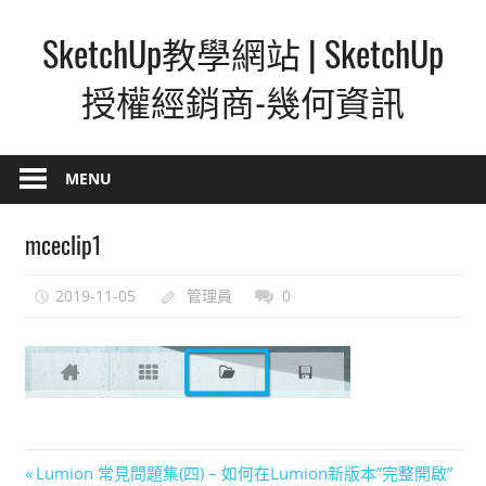
Skip
SketchUp教學網站 | SketchUp
to
content
授權經銷商-幾何資訊
SketchUp
–
MENU
最
直
mceclip1
覺
的
2019-11-05
管理員
0
設
計
方
式,
人
人
文
Previous
Lumion 常見問題集(四) – 如何在Lumion新版本”完整開啟”
都