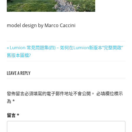
能
上
手
model design by Marco Caccini
的
3D
軟
文
Previous
Lumion 常見問題集(四) – 如何在Lumion新版本”完整開啟”
體
Post:
舊版本圖檔?
章
導
LEAVE A REPLY
覽
發佈留言必須填寫的電子郵件地址不會公開。
必填欄位標示
為
*
留言
*