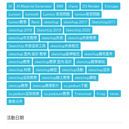
AI
AI Material Generator
BIM
chaos
D5 Render
Enscape
Lumion
lumion8
Lumion 常見問題
lumion常見問題
lumion教學
Revit
sketchup
sketchup 2017
SketchUp2017
sketchup 2018
SketchUp 2019
SketchUp 2020
sketchup中文教學
sketchup外掛
sketchup外掛教學
SketchUp 外掛渲染工具
sketchup外掛程式
sketchup 室內 設計 教學
sketchup延伸程式
sketchup擴充套件
sketchup教學
sketchup教學 室內 設計
sketchup教學網站
sketchup 材質
sketchup模型
sketchup活動
sketchup渲染
sketchup渲染教學
sketchup線上教學
sketchup課程
sketcup教學
sketcup教學影片
su podium下載
su podium渲染效果
su poduium教學
Transmutr
V-ray
veras
動態元件
活動日期