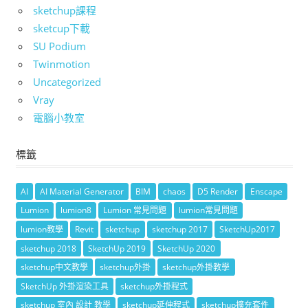
sketchup課程
sketcup下載
SU Podium
Twinmotion
Uncategorized
Vray
電腦小教室
標籤
AI
AI Material Generator
BIM
chaos
D5 Render
Enscape
Lumion
lumion8
Lumion 常見問題
lumion常見問題
lumion教學
Revit
sketchup
sketchup 2017
SketchUp2017
sketchup 2018
SketchUp 2019
SketchUp 2020
sketchup中文教學
sketchup外掛
sketchup外掛教學
SketchUp 外掛渲染工具
sketchup外掛程式
sketchup 室內 設計 教學
sketchup延伸程式
sketchup擴充套件