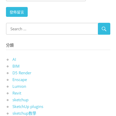
分類
AI
BIM
D5 Render
Enscape
Lumion
Revit
sketchup
SketchUp plugins
sketchup教學