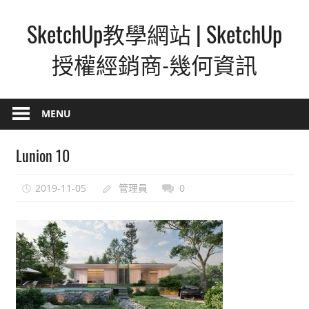
Skip
SketchUp教學網站 | SketchUp
to
content
授權經銷商-幾何資訊
SketchUp
–
MENU
最
直
Lunion 10
覺
的
2019-11-05
管理員
0
設
計
方
式,
人
人
都