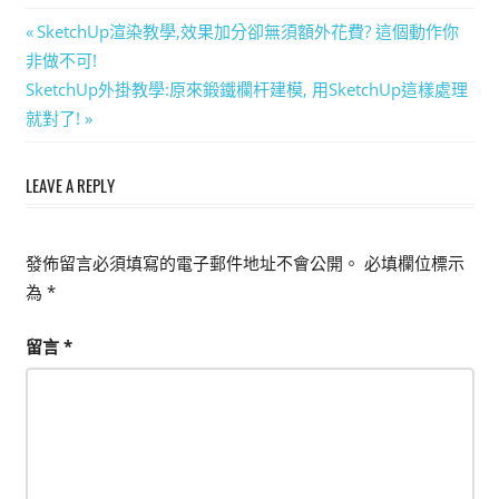
文
Previous
SketchUp渲染教學,效果加分卻無須額外花費? 這個動作你
Post:
非做不可!
章
Next
SketchUp外掛教學:原來鍛鐵欄杆建模, 用SketchUp這樣處理
導
Post:
就對了!
覽
LEAVE A REPLY
發佈留言必須填寫的電子郵件地址不會公開。
必填欄位標示
為
*
留言
*