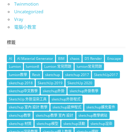
Twinmotion
Uncategorized
Vray
電腦小教室
標籤
AI
AI Material Generator
BIM
chaos
D5 Render
Enscape
Lumion
lumion8
Lumion 常見問題
lumion常見問題
lumion教學
Revit
sketchup
sketchup 2017
SketchUp2017
sketchup 2018
SketchUp 2019
SketchUp 2020
sketchup中文教學
sketchup外掛
sketchup外掛教學
SketchUp 外掛渲染工具
sketchup外掛程式
sketchup 室內 設計 教學
sketchup延伸程式
sketchup擴充套件
sketchup教學
sketchup教學 室內 設計
sketchup教學網站
sketchup 材質
sketchup模型
sketchup活動
sketchup渲染
sketchup渲染教學
sketchup線上教學
sketchup課程