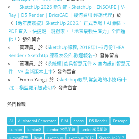
「
SketchUp 2026 新功能 - SketchUp | ENSCAPE | V-
Ray | D5 Render | BricsCAD | 幾何資訊 經銷代理
」於
〈
【跨年度震撼】SketchUp 2026.1 正式登場！AI 繪圖、
PDF 直入、快捷鍵一鍵搬家，「地表最強生產力」全面進
化！
〉發佈留言
「
管理員
」於〈
SketchUp課程, 2018年1~3月份THEA
Render / SketchUp 課程表公佈,歡迎報名~
〉發佈留言
「
管理員
」於〈
系統櫃|廚具智慧元件 & 室內設計智慧元
件 – V3 全新版本上市
〉發佈留言
「
Emma Yang
」於〈
sketchup教學,常忽略的小技巧(十
四) – 模型顯示被裁切?
〉發佈留言
熱門標籤
AI
AI Material Generator
BIM
chaos
D5 Render
Enscape
Lumion
lumion8
Lumion 常見問題
lumion常見問題
lumion教學
Revit
sketchup
sketchup 2017
SketchUp2017