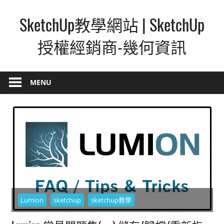
Skip
SketchUp教學網站 | SketchUp
to
content
授權經銷商-幾何資訊
SketchUp
–
MENU
最
直
覺
的
設
計
方
式,
人
Lumion
sketchup
sketchup教學
人
都