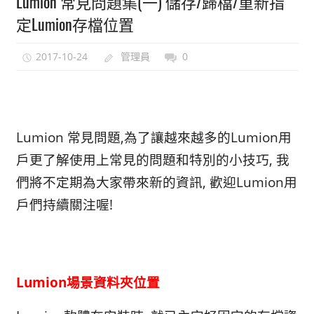
Lumion 常見問題集(一) 儲存/歸檔/重新指
能
定Lumion存檔位置
上
手
2017-10-24
管理員
0
的
3D
軟
體
Lumion 常見問題,為了讓越來越多的Lumion用
戶更了解使用上常見的問題和特別的小技巧, 我
們將不定
期為大家帶來新的資訊, 歡迎Lumion用
戶們持續關注喔!
Lumion場景資料夾位置