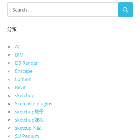
分類
AI
BIM
D5 Render
Enscape
Lumion
Revit
sketchup
SketchUp plugins
sketchup教學
sketchup課程
sketcup下載
SU Podium