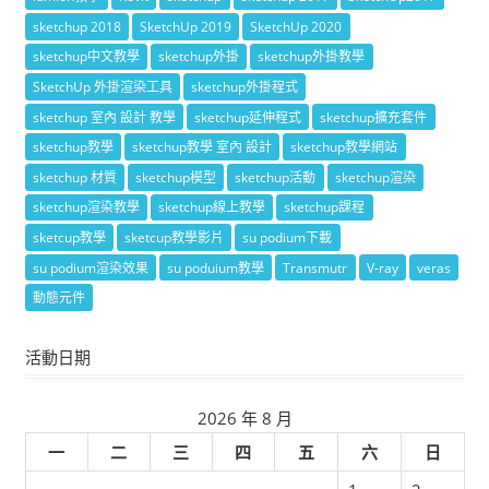
sketchup 2018
SketchUp 2019
SketchUp 2020
sketchup中文教學
sketchup外掛
sketchup外掛教學
SketchUp 外掛渲染工具
sketchup外掛程式
sketchup 室內 設計 教學
sketchup延伸程式
sketchup擴充套件
sketchup教學
sketchup教學 室內 設計
sketchup教學網站
sketchup 材質
sketchup模型
sketchup活動
sketchup渲染
sketchup渲染教學
sketchup線上教學
sketchup課程
sketcup教學
sketcup教學影片
su podium下載
su podium渲染效果
su poduium教學
Transmutr
V-ray
veras
動態元件
活動日期
2026 年 8 月
一
二
三
四
五
六
日