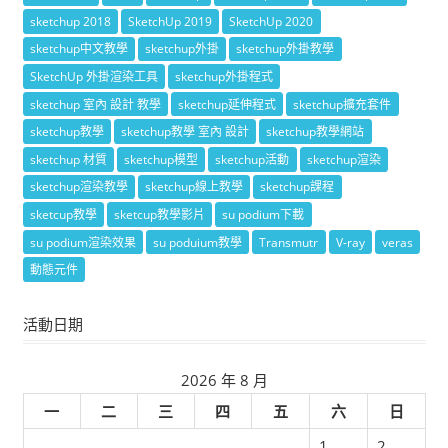
sketchup 2018
SketchUp 2019
SketchUp 2020
sketchup中文教學
sketchup外掛
sketchup外掛教學
SketchUp 外掛渲染工具
sketchup外掛程式
sketchup 室內 設計 教學
sketchup延伸程式
sketchup擴充套件
sketchup教學
sketchup教學 室內 設計
sketchup教學網站
sketchup 材質
sketchup模型
sketchup活動
sketchup渲染
sketchup渲染教學
sketchup線上教學
sketchup課程
sketcup教學
sketcup教學影片
su podium下載
su podium渲染效果
su poduium教學
Transmutr
V-ray
veras
動態元件
活動日期
2026 年 8 月
一
二
三
四
五
六
日
1
2