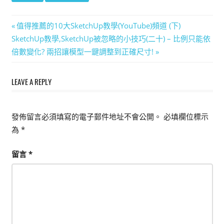
文
Previous
值得推薦的10大SketchUp教學(YouTube)頻道 (下)
Next
Post:
SketchUp教學,SketchUp被忽略的小技巧(二十) – 比例只能依
章
Post:
倍數變化? 兩招讓模型一鍵調整到正確尺寸!
導
LEAVE A REPLY
覽
發佈留言必須填寫的電子郵件地址不會公開。
必填欄位標示
為
*
留言
*