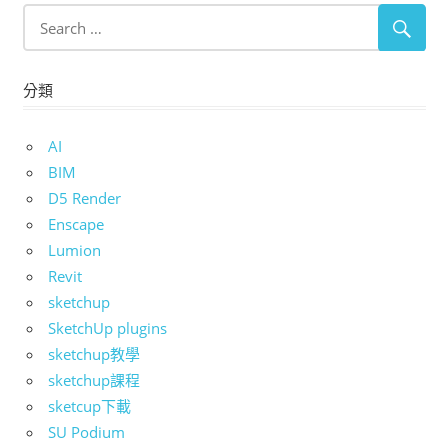
分類
AI
BIM
D5 Render
Enscape
Lumion
Revit
sketchup
SketchUp plugins
sketchup教學
sketchup課程
sketcup下載
SU Podium