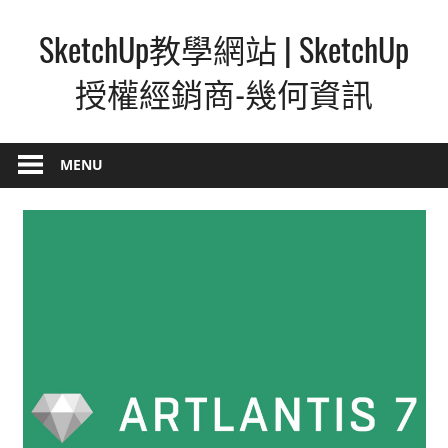
Skip
SketchUp教學網站 | SketchUp
to
content
授權經銷商-幾何資訊
SketchUp
–
MENU
最
直
覺
的
設
計
方
式,
人
人
都