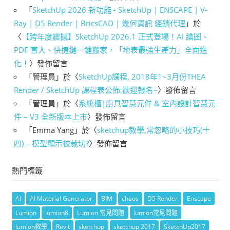
「
SketchUp 2026 新功能 - SketchUp | ENSCAPE | V-
Ray | D5 Render | BricsCAD | 幾何資訊 經銷代理
」於
〈
【跨年度震撼】SketchUp 2026.1 正式登場！AI 繪圖、
PDF 直入、快捷鍵一鍵搬家，「地表最強生產力」全面進
化！
〉發佈留言
「
管理員
」於〈
SketchUp課程, 2018年1~3月份THEA
Render / SketchUp 課程表公佈,歡迎報名~
〉發佈留言
「
管理員
」於〈
系統櫃|廚具智慧元件 & 室內設計智慧元
件 – V3 全新版本上市
〉發佈留言
「
Emma Yang
」於〈
sketchup教學,常忽略的小技巧(十
四) – 模型顯示被裁切?
〉發佈留言
熱門標籤
AI
AI Material Generator
BIM
chaos
D5 Render
Enscape
Lumion
lumion8
Lumion 常見問題
lumion常見問題
lumion教學
Revit
sketchup
sketchup 2017
SketchUp2017