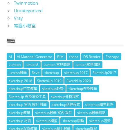
Twinmotion
Uncategorized
Vray
電腦小教室
標籤
AI
AI Material Generator
BIM
chaos
D5 Render
Enscape
Lumion
lumion8
Lumion 常見問題
lumion常見問題
lumion教學
Revit
sketchup
sketchup 2017
SketchUp2017
sketchup 2018
SketchUp 2019
SketchUp 2020
sketchup中文教學
sketchup外掛
sketchup外掛教學
SketchUp 外掛渲染工具
sketchup外掛程式
sketchup 室內 設計 教學
sketchup延伸程式
sketchup擴充套件
sketchup教學
sketchup教學 室內 設計
sketchup教學網站
sketchup 材質
sketchup模型
sketchup活動
sketchup渲染
sketchup渲染教學
sketchup線上教學
sketchup課程