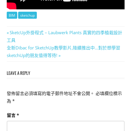
BIM
sketchup
文
Previous
SketcUp外掛程式 – Laubwerk Plants 真實的四季植栽設計
Post:
工具
章
Next
全新Dibac for SketchUp教學影片,陸續推出中…對於想學習
導
Post:
sketchUp的朋友值得等待!
覽
LEAVE A REPLY
發佈留言必須填寫的電子郵件地址不會公開。
必填欄位標示
為
*
留言
*