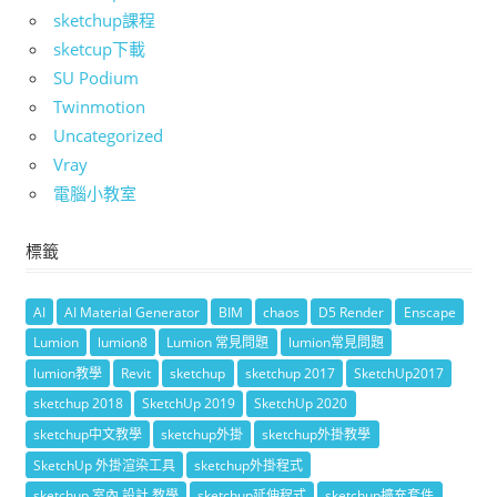
sketchup課程
sketcup下載
SU Podium
Twinmotion
Uncategorized
Vray
電腦小教室
標籤
AI
AI Material Generator
BIM
chaos
D5 Render
Enscape
Lumion
lumion8
Lumion 常見問題
lumion常見問題
lumion教學
Revit
sketchup
sketchup 2017
SketchUp2017
sketchup 2018
SketchUp 2019
SketchUp 2020
sketchup中文教學
sketchup外掛
sketchup外掛教學
SketchUp 外掛渲染工具
sketchup外掛程式
sketchup 室內 設計 教學
sketchup延伸程式
sketchup擴充套件