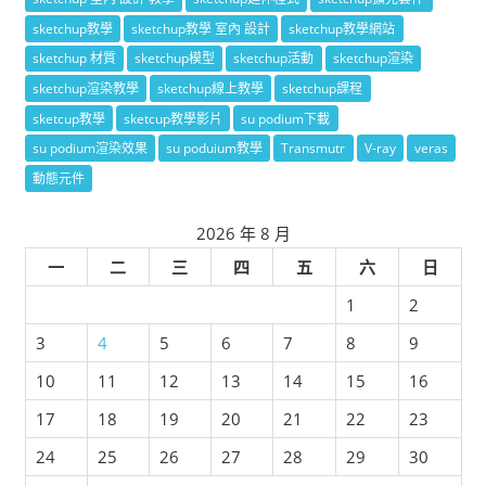
sketchup教學
sketchup教學 室內 設計
sketchup教學網站
sketchup 材質
sketchup模型
sketchup活動
sketchup渲染
sketchup渲染教學
sketchup線上教學
sketchup課程
sketcup教學
sketcup教學影片
su podium下載
su podium渲染效果
su poduium教學
Transmutr
V-ray
veras
動態元件
2026 年 8 月
一
二
三
四
五
六
日
1
2
3
4
5
6
7
8
9
10
11
12
13
14
15
16
17
18
19
20
21
22
23
24
25
26
27
28
29
30