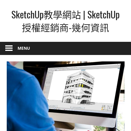
Skip
SketchUp教學網站 | SketchUp
to
content
授權經銷商-幾何資訊
SketchUp
–
MENU
最
直
覺
的
設
計
方
式,
人
人
都