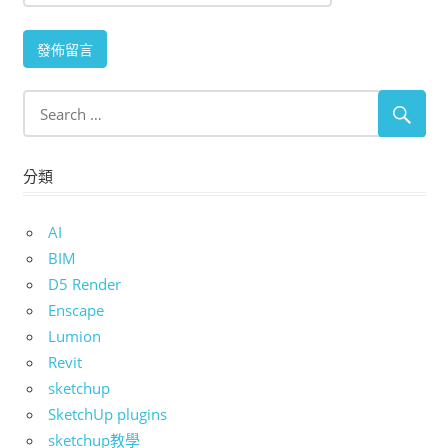
分類
AI
BIM
D5 Render
Enscape
Lumion
Revit
sketchup
SketchUp plugins
sketchup教學