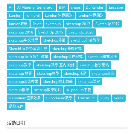
AI
AI Material Generator
BIM
chaos
D5 Render
Enscape
Lumion
lumion8
Lumion 常見問題
lumion常見問題
lumion教學
Revit
sketchup
sketchup 2017
SketchUp2017
sketchup 2018
SketchUp 2019
SketchUp 2020
sketchup中文教學
sketchup外掛
sketchup外掛教學
SketchUp 外掛渲染工具
sketchup外掛程式
sketchup 室內 設計 教學
sketchup延伸程式
sketchup擴充套件
sketchup教學
sketchup教學 室內 設計
sketchup教學網站
sketchup 材質
sketchup模型
sketchup活動
sketchup渲染
sketchup渲染教學
sketchup線上教學
sketchup課程
sketcup教學
sketcup教學影片
su podium下載
su podium渲染效果
su poduium教學
Transmutr
V-ray
veras
動態元件
活動日期