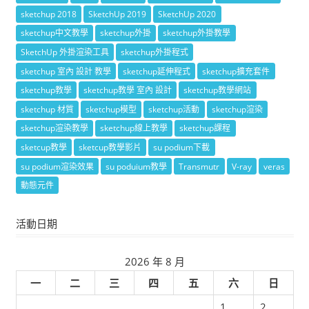
sketchup 2018
SketchUp 2019
SketchUp 2020
sketchup中文教學
sketchup外掛
sketchup外掛教學
SketchUp 外掛渲染工具
sketchup外掛程式
sketchup 室內 設計 教學
sketchup延伸程式
sketchup擴充套件
sketchup教學
sketchup教學 室內 設計
sketchup教學網站
sketchup 材質
sketchup模型
sketchup活動
sketchup渲染
sketchup渲染教學
sketchup線上教學
sketchup課程
sketcup教學
sketcup教學影片
su podium下載
su podium渲染效果
su poduium教學
Transmutr
V-ray
veras
動態元件
活動日期
2026 年 8 月
一
二
三
四
五
六
日
1
2