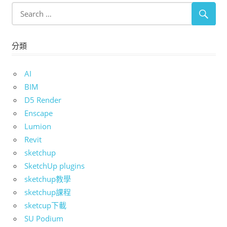
分類
AI
BIM
D5 Render
Enscape
Lumion
Revit
sketchup
SketchUp plugins
sketchup教學
sketchup課程
sketcup下載
SU Podium