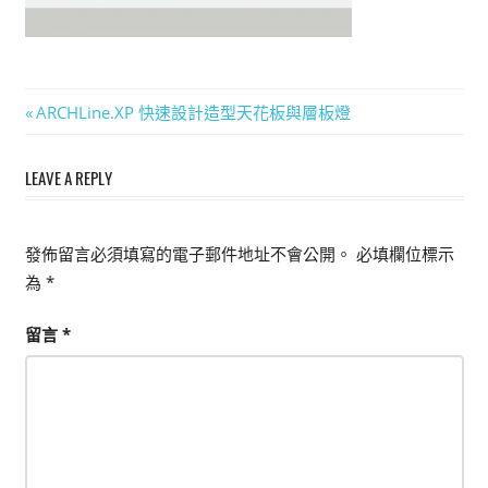
能
上
手
文
的
Previous
ARCHLine.XP 快速設計造型天花板與層板燈
3D
Post:
章
軟
LEAVE A REPLY
導
體
覽
發佈留言必須填寫的電子郵件地址不會公開。
必填欄位標示
為
*
留言
*