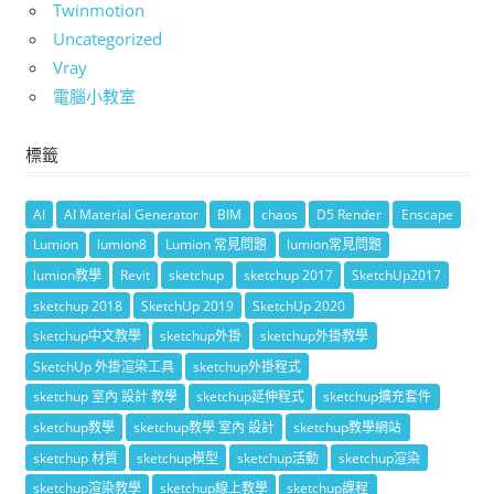
Twinmotion
Uncategorized
Vray
電腦小教室
標籤
AI
AI Material Generator
BIM
chaos
D5 Render
Enscape
Lumion
lumion8
Lumion 常見問題
lumion常見問題
lumion教學
Revit
sketchup
sketchup 2017
SketchUp2017
sketchup 2018
SketchUp 2019
SketchUp 2020
sketchup中文教學
sketchup外掛
sketchup外掛教學
SketchUp 外掛渲染工具
sketchup外掛程式
sketchup 室內 設計 教學
sketchup延伸程式
sketchup擴充套件
sketchup教學
sketchup教學 室內 設計
sketchup教學網站
sketchup 材質
sketchup模型
sketchup活動
sketchup渲染
sketchup渲染教學
sketchup線上教學
sketchup課程