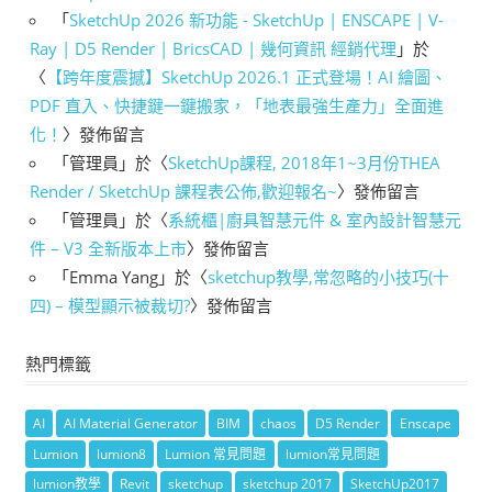
「
SketchUp 2026 新功能 - SketchUp | ENSCAPE | V-
Ray | D5 Render | BricsCAD | 幾何資訊 經銷代理
」於
〈
【跨年度震撼】SketchUp 2026.1 正式登場！AI 繪圖、
PDF 直入、快捷鍵一鍵搬家，「地表最強生產力」全面進
化！
〉發佈留言
「
管理員
」於〈
SketchUp課程, 2018年1~3月份THEA
Render / SketchUp 課程表公佈,歡迎報名~
〉發佈留言
「
管理員
」於〈
系統櫃|廚具智慧元件 & 室內設計智慧元
件 – V3 全新版本上市
〉發佈留言
「
Emma Yang
」於〈
sketchup教學,常忽略的小技巧(十
四) – 模型顯示被裁切?
〉發佈留言
熱門標籤
AI
AI Material Generator
BIM
chaos
D5 Render
Enscape
Lumion
lumion8
Lumion 常見問題
lumion常見問題
lumion教學
Revit
sketchup
sketchup 2017
SketchUp2017