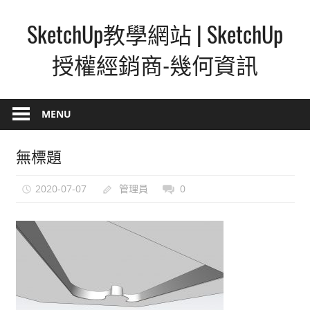
Skip
SketchUp教學網站 | SketchUp
to
content
授權經銷商-幾何資訊
SketchUp
–
MENU
最
直
無標題
覺
的
2020-07-07
管理員
0
設
計
方
式,
人
人
都