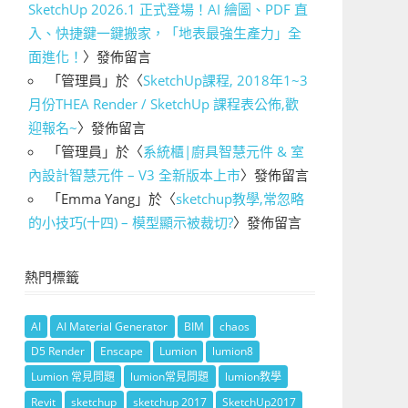
SketchUp 2026.1 正式登場！AI 繪圖、PDF 直
入、快捷鍵一鍵搬家，「地表最強生產力」全
面進化！
〉發佈留言
「
管理員
」於〈
SketchUp課程, 2018年1~3
月份THEA Render / SketchUp 課程表公佈,歡
迎報名~
〉發佈留言
「
管理員
」於〈
系統櫃|廚具智慧元件 & 室
內設計智慧元件 – V3 全新版本上市
〉發佈留言
「
Emma Yang
」於〈
sketchup教學,常忽略
的小技巧(十四) – 模型顯示被裁切?
〉發佈留言
熱門標籤
AI
AI Material Generator
BIM
chaos
D5 Render
Enscape
Lumion
lumion8
Lumion 常見問題
lumion常見問題
lumion教學
Revit
sketchup
sketchup 2017
SketchUp2017