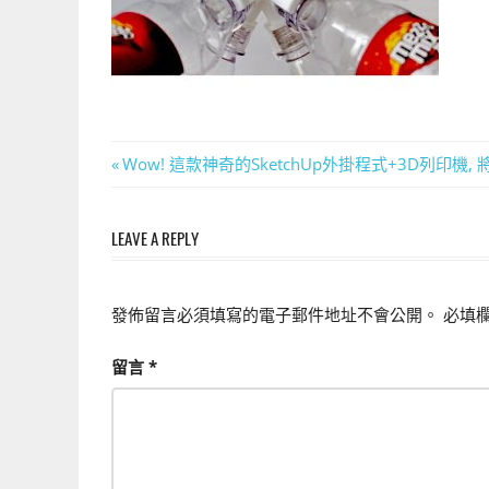
上
手
的
3D
軟
體
文
Previous
Wow! 這款神奇的SketchUp外掛程式+3D列印機
Post:
章
LEAVE A REPLY
導
覽
發佈留言必須填寫的電子郵件地址不會公開。
必填
留言
*