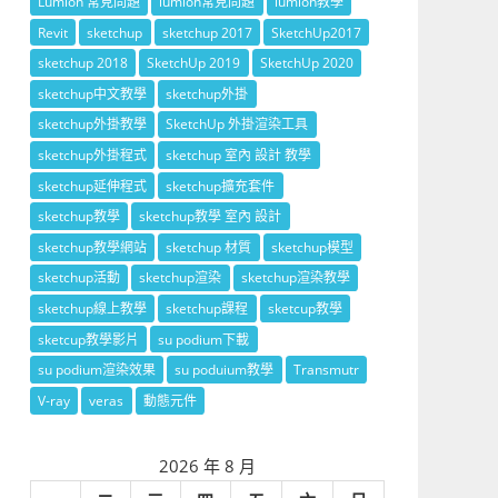
Lumion 常見問題
lumion常見問題
lumion教學
Revit
sketchup
sketchup 2017
SketchUp2017
sketchup 2018
SketchUp 2019
SketchUp 2020
sketchup中文教學
sketchup外掛
sketchup外掛教學
SketchUp 外掛渲染工具
sketchup外掛程式
sketchup 室內 設計 教學
sketchup延伸程式
sketchup擴充套件
sketchup教學
sketchup教學 室內 設計
sketchup教學網站
sketchup 材質
sketchup模型
sketchup活動
sketchup渲染
sketchup渲染教學
sketchup線上教學
sketchup課程
sketcup教學
sketcup教學影片
su podium下載
su podium渲染效果
su poduium教學
Transmutr
V-ray
veras
動態元件
2026 年 8 月