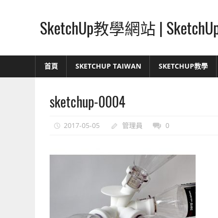
Skip
to
SketchUp教學網站 | Ske
content
SketchUp
–
首頁
SKETCHUP TAIWAN
SKETCHUP教學
最
直
sketchup-0004
覺
的
設
2017-05-05
管理員
0
計
方
式,
人
人
都
能