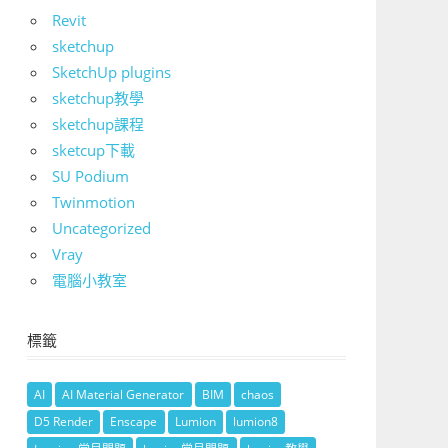
Revit
sketchup
SketchUp plugins
sketchup教學
sketchup課程
sketcup下載
SU Podium
Twinmotion
Uncategorized
Vray
電腦小教室
標籤
AI
AI Material Generator
BIM
chaos
D5 Render
Enscape
Lumion
lumion8