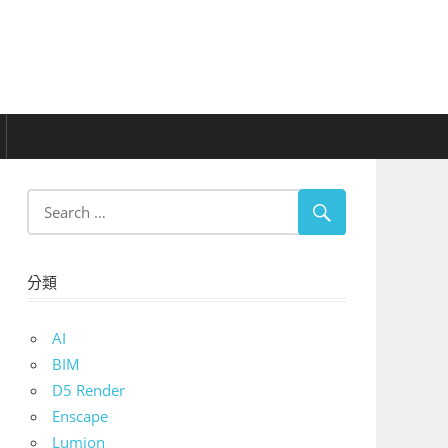
分類
AI
BIM
D5 Render
Enscape
Lumion