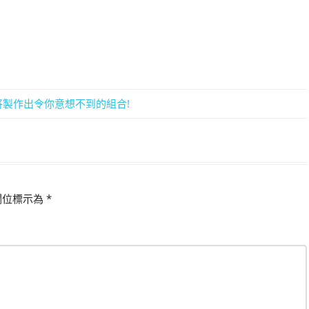
, 將製作出令你意想不到的組合!
欄位標示為
*