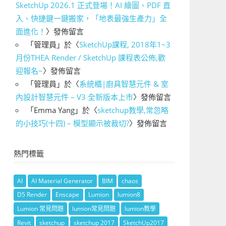
SketchUp 2026.1 正式登場！AI 繪圖、PDF 直
入、快捷鍵一鍵搬家，「地表最強生產力」全
面進化！
〉發佈留言
「
管理員
」於〈
SketchUp課程, 2018年1~3
月份THEA Render / SketchUp 課程表公佈,歡
迎報名~
〉發佈留言
「
管理員
」於〈
系統櫃|廚具智慧元件 & 室
內設計智慧元件 – V3 全新版本上市
〉發佈留言
「
Emma Yang
」於〈
sketchup教學,常忽略
的小技巧(十四) – 模型顯示被裁切?
〉發佈留言
熱門標籤
AI
AI Material Generator
BIM
chaos
D5 Render
Enscape
Lumion
lumion8
Lumion 常見問題
lumion常見問題
lumion教學
Revit
sketchup
sketchup 2017
SketchUp2017