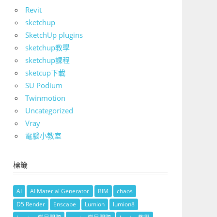
Revit
sketchup
SketchUp plugins
sketchup教學
sketchup課程
sketcup下載
SU Podium
Twinmotion
Uncategorized
Vray
電腦小教室
標籤
AI
AI Material Generator
BIM
chaos
D5 Render
Enscape
Lumion
lumion8