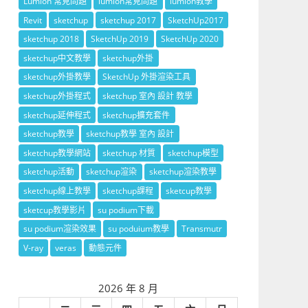
Lumion 常見問題
lumion常見問題
lumion教學
Revit
sketchup
sketchup 2017
SketchUp2017
sketchup 2018
SketchUp 2019
SketchUp 2020
sketchup中文教學
sketchup外掛
sketchup外掛教學
SketchUp 外掛渲染工具
sketchup外掛程式
sketchup 室內 設計 教學
sketchup延伸程式
sketchup擴充套件
sketchup教學
sketchup教學 室內 設計
sketchup教學網站
sketchup 材質
sketchup模型
sketchup活動
sketchup渲染
sketchup渲染教學
sketchup線上教學
sketchup課程
sketcup教學
sketcup教學影片
su podium下載
su podium渲染效果
su poduium教學
Transmutr
V-ray
veras
動態元件
2026 年 8 月