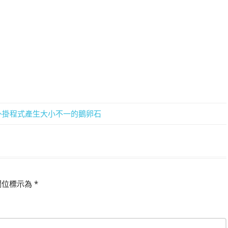
能的外掛程式產生大小不一的鵝卵石
欄位標示為
*