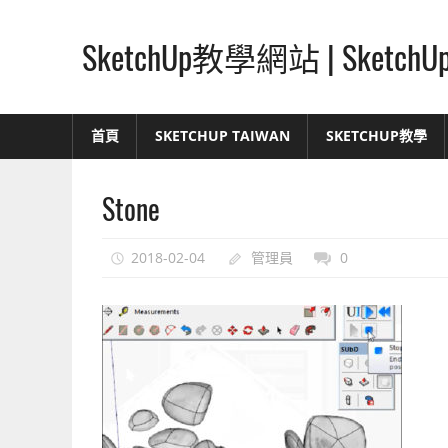
Skip
to
SketchUp教學網站 | Ske
content
SketchUp
–
首頁
SKETCHUP TAIWAN
SKETCHUP教學
最
直
Stone
覺
的
設
2018-02-04
管理員
0
計
方
式,
人
人
都
能