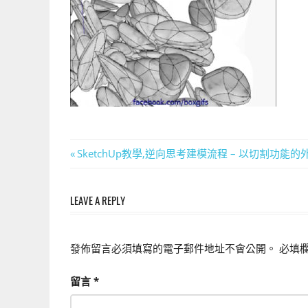
上
手
的
3D
軟
體
文
Previous
SketchUp教學,逆向思考建模流程 – 以切割功
Post:
章
LEAVE A REPLY
導
覽
發佈留言必須填寫的電子郵件地址不會公開。
必填
留言
*