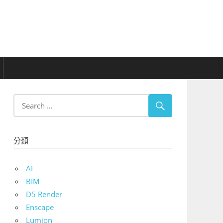
分類
AI
BIM
D5 Render
Enscape
Lumion