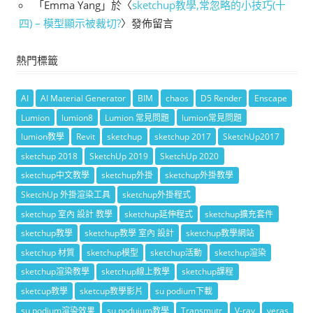
「
Emma Yang
」於〈
sketchup教學,常忽略的小技巧(十
四) – 模型顯示被裁切?
〉發佈留言
熱門標籤
AI
AI Material Generator
BIM
chaos
D5 Render
Enscape
Lumion
lumion8
Lumion 常見問題
lumion常見問題
lumion教學
Revit
sketchup
sketchup 2017
SketchUp2017
sketchup 2018
SketchUp 2019
SketchUp 2020
sketchup中文教學
sketchup外掛
sketchup外掛教學
SketchUp 外掛渲染工具
sketchup外掛程式
sketchup 室內 設計 教學
sketchup延伸程式
sketchup擴充套件
sketchup教學
sketchup教學 室內 設計
sketchup教學網站
sketchup 材質
sketchup模型
sketchup活動
sketchup渲染
sketchup渲染教學
sketchup線上教學
sketchup課程
sketcup教學
sketcup教學影片
su podium下載
su podium渲染效果
su poduium教學
Transmutr
V-ray
veras