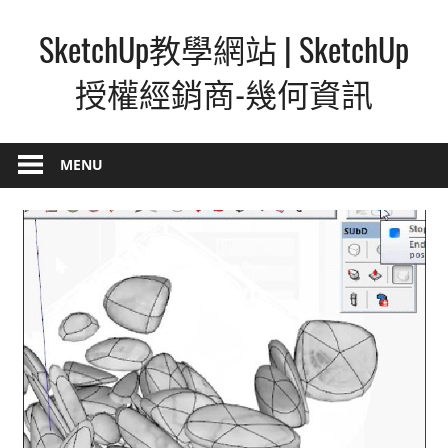
Skip
SketchUp教學網站 | SketchUp
to
content
授權經銷商-幾何資訊
SketchUp
–
MENU
最
直
覺
的
設
計
方
式,
人
人
都