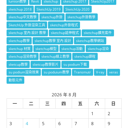
lumion教學
Revit
sketchup
sketchup 2017
SketchUp2017
sketchup 2018
SketchUp 2019
SketchUp 2020
sketchup中文教學
sketchup外掛
sketchup外掛教學
SketchUp 外掛渲染工具
sketchup外掛程式
sketchup 室內 設計 教學
sketchup延伸程式
sketchup擴充套件
sketchup教學
sketchup教學 室內 設計
sketchup教學網站
sketchup 材質
sketchup模型
sketchup活動
sketchup渲染
sketchup渲染教學
sketchup線上教學
sketchup課程
sketcup教學
sketcup教學影片
su podium下載
su podium渲染效果
su poduium教學
Transmutr
V-ray
veras
動態元件
2026 年 8 月
一
二
三
四
五
六
日
1
2
3
4
5
6
7
8
9