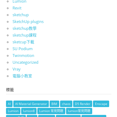
Lumion
Revit
sketchup
SketchUp plugins
sketchup教學
sketchup課程
sketcup下載
SU Podium
Twinmotion
Uncategorized
Vray
電腦小教室
標籤
AI
AI Material Generator
BIM
chaos
D5 Render
Enscape
Lumion
lumion8
Lumion 常見問題
lumion常見問題