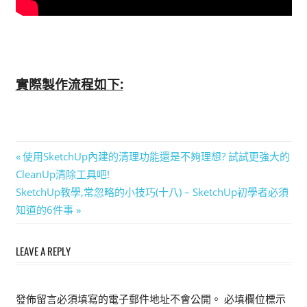
實際製作流程如下:
文
Previous
使用SketchUp內建的清理功能還是不夠理想? 試試更強大的
Post:
CleanUp清除工具吧!
章
Next
SketchUp教學,常忽略的小技巧(十八) – SketchUp初學者必須
導
Post:
知道的6件事
覽
LEAVE A REPLY
發佈留言必須填寫的電子郵件地址不會公開。
必填欄位標示