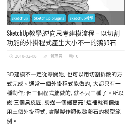
能
上
sketchup
SketchUp plugins
sketchup教學
手
的
SketchUp教學,逆向思考建模流程 – 以切割
3D
功能的外掛程式產生大小不一的鵝卵石
軟
體
2018-02-08
管理員
0
3D建模不一定從零開始, 也可以用切割拆散的方
式完成。通常一個外掛程式能做的, 大都只有一
種動作; 但三個程式能做的, 就不只三種了。所以
說:三個臭皮匠, 勝過一個諸葛亮! 這裡就有個運
用三個外掛程式, 實際製作類似鵝卵石的模型範
例。