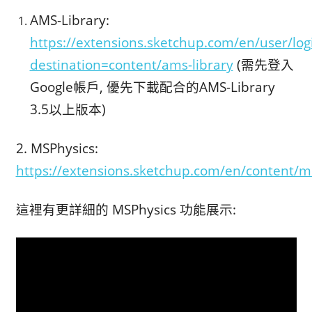
AMS-Library:
https://extensions.sketchup.com/en/user/log
destination=content/ams-library
(需先登入
Google帳戶, 優先下載配合的AMS-Library
3.5以上版本)
2. MSPhysics:
https://extensions.sketchup.com/en/content/m
這裡有更詳細的 MSPhysics 功能展示: