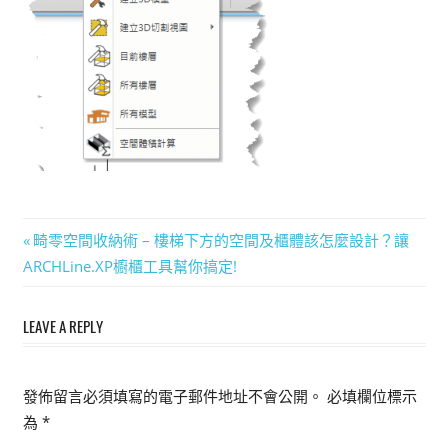
能
上
手
的
3D
軟
體
文
Previous
畸零空間收納術 – 樓梯下方的空間及櫃體該怎麼設計？讓
Post:
ARCHLine.XP櫥櫃工具幫你搞定!
章
導
LEAVE A REPLY
覽
發佈留言必須填寫的電子郵件地址不會公開。
必填欄位標示
為
*