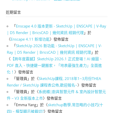
近期留言
「
Enscape 4.0 版本更新 - SketchUp | ENSCAPE | V-Ray
| D5 Render | BricsCAD | 幾何資訊 經銷代理
」於
〈
Enscape 4.11 新增功能
〉發佈留言
「
SketchUp 2026 新功能 - SketchUp | ENSCAPE | V-
Ray | D5 Render | BricsCAD | 幾何資訊 經銷代理
」於
〈
【跨年度震撼】SketchUp 2026.1 正式登場！AI 繪圖、
PDF 直入、快捷鍵一鍵搬家，「地表最強生產力」全面進
化！
〉發佈留言
「
管理員
」於〈
SketchUp課程, 2018年1~3月份THEA
Render / SketchUp 課程表公佈,歡迎報名~
〉發佈留言
「
管理員
」於〈
系統櫃|廚具智慧元件 & 室內設計智慧元
件 – V3 全新版本上市
〉發佈留言
「
Emma Yang
」於〈
sketchup教學,常忽略的小技巧(十
四) – 模型顯示被裁切?
〉發佈留言