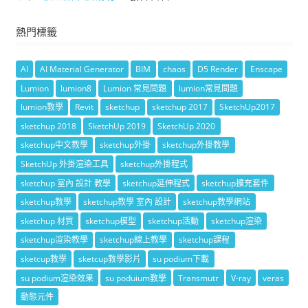
熱門標籤
AI
AI Material Generator
BIM
chaos
D5 Render
Enscape
Lumion
lumion8
Lumion 常見問題
lumion常見問題
lumion教學
Revit
sketchup
sketchup 2017
SketchUp2017
sketchup 2018
SketchUp 2019
SketchUp 2020
sketchup中文教學
sketchup外掛
sketchup外掛教學
SketchUp 外掛渲染工具
sketchup外掛程式
sketchup 室內 設計 教學
sketchup延伸程式
sketchup擴充套件
sketchup教學
sketchup教學 室內 設計
sketchup教學網站
sketchup 材質
sketchup模型
sketchup活動
sketchup渲染
sketchup渲染教學
sketchup線上教學
sketchup課程
sketcup教學
sketcup教學影片
su podium下載
su podium渲染效果
su poduium教學
Transmutr
V-ray
veras
動態元件