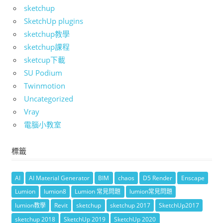
sketchup
SketchUp plugins
sketchup教學
sketchup課程
sketcup下載
SU Podium
Twinmotion
Uncategorized
Vray
電腦小教室
標籤
AI
AI Material Generator
BIM
chaos
D5 Render
Enscape
Lumion
lumion8
Lumion 常見問題
lumion常見問題
lumion教學
Revit
sketchup
sketchup 2017
SketchUp2017
sketchup 2018
SketchUp 2019
SketchUp 2020