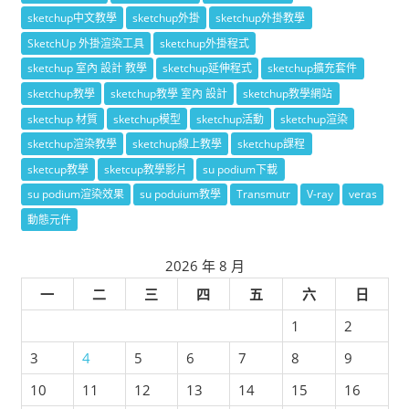
sketchup中文教學
sketchup外掛
sketchup外掛教學
SketchUp 外掛渲染工具
sketchup外掛程式
sketchup 室內 設計 教學
sketchup延伸程式
sketchup擴充套件
sketchup教學
sketchup教學 室內 設計
sketchup教學網站
sketchup 材質
sketchup模型
sketchup活動
sketchup渲染
sketchup渲染教學
sketchup線上教學
sketchup課程
sketcup教學
sketcup教學影片
su podium下載
su podium渲染效果
su poduium教學
Transmutr
V-ray
veras
動態元件
2026 年 8 月
一
二
三
四
五
六
日
1
2
3
4
5
6
7
8
9
10
11
12
13
14
15
16