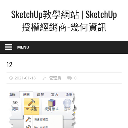
Skip
SketchUp教學網站 | SketchUp
to
content
授權經銷商-幾何資訊
SketchUp
–
MENU
最
直
12
覺
的
2021-01-18
管理員
0
設
計
方
式,
人
人
都