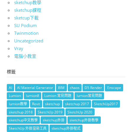
sketchup教學
sketchup課程
sketcup下載
SU Podium
Twinmotion
Uncategorized
Vray
電腦小教室
標籤
AI
AI Material Generator
BIM
chaos
D5 Render
Enscape
Lumion
lumion8
Lumion 常見問題
lumion常見問題
lumion教學
Revit
sketchup
sketchup 2017
SketchUp2017
sketchup 2018
SketchUp 2019
SketchUp 2020
sketchup中文教學
sketchup外掛
sketchup外掛教學
SketchUp 外掛渲染工具
sketchup外掛程式