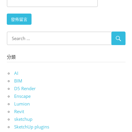
分類
AI
BIM
D5 Render
Enscape
Lumion
Revit
sketchup
SketchUp plugins