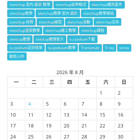
sketchup 室內 設計 教學
sketchup延伸程式
sketchup擴充套件
sketchup教學
sketchup教學 室內 設計
sketchup教學網站
sketchup 材質
sketchup模型
sketchup活動
sketchup渲染
sketchup渲染教學
sketchup線上教學
sketchup課程
sketcup教學
sketcup教學影片
su podium下載
su podium渲染效果
su poduium教學
Transmutr
V-ray
veras
動態元件
2026 年 8 月
一
二
三
四
五
六
日
1
2
3
4
5
6
7
8
9
10
11
12
13
14
15
16
17
18
19
20
21
22
23
24
25
26
27
28
29
30