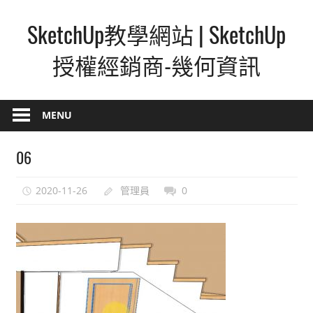
Skip
SketchUp教學網站 | SketchUp
to
content
授權經銷商-幾何資訊
SketchUp
–
MENU
最
直
06
覺
的
2020-11-26
管理員
0
設
計
方
式,
人
人
都