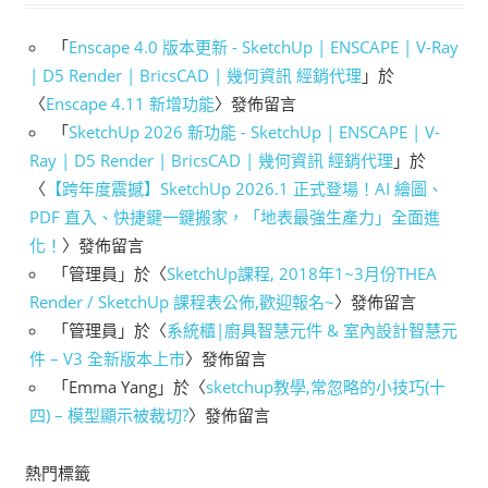
「
Enscape 4.0 版本更新 - SketchUp | ENSCAPE | V-Ray
| D5 Render | BricsCAD | 幾何資訊 經銷代理
」於
〈
Enscape 4.11 新增功能
〉發佈留言
「
SketchUp 2026 新功能 - SketchUp | ENSCAPE | V-
Ray | D5 Render | BricsCAD | 幾何資訊 經銷代理
」於
〈
【跨年度震撼】SketchUp 2026.1 正式登場！AI 繪圖、
PDF 直入、快捷鍵一鍵搬家，「地表最強生產力」全面進
化！
〉發佈留言
「
管理員
」於〈
SketchUp課程, 2018年1~3月份THEA
Render / SketchUp 課程表公佈,歡迎報名~
〉發佈留言
「
管理員
」於〈
系統櫃|廚具智慧元件 & 室內設計智慧元
件 – V3 全新版本上市
〉發佈留言
「
Emma Yang
」於〈
sketchup教學,常忽略的小技巧(十
四) – 模型顯示被裁切?
〉發佈留言
熱門標籤