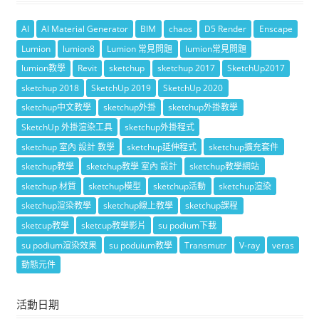
AI
AI Material Generator
BIM
chaos
D5 Render
Enscape
Lumion
lumion8
Lumion 常見問題
lumion常見問題
lumion教學
Revit
sketchup
sketchup 2017
SketchUp2017
sketchup 2018
SketchUp 2019
SketchUp 2020
sketchup中文教學
sketchup外掛
sketchup外掛教學
SketchUp 外掛渲染工具
sketchup外掛程式
sketchup 室內 設計 教學
sketchup延伸程式
sketchup擴充套件
sketchup教學
sketchup教學 室內 設計
sketchup教學網站
sketchup 材質
sketchup模型
sketchup活動
sketchup渲染
sketchup渲染教學
sketchup線上教學
sketchup課程
sketcup教學
sketcup教學影片
su podium下載
su podium渲染效果
su poduium教學
Transmutr
V-ray
veras
動態元件
活動日期