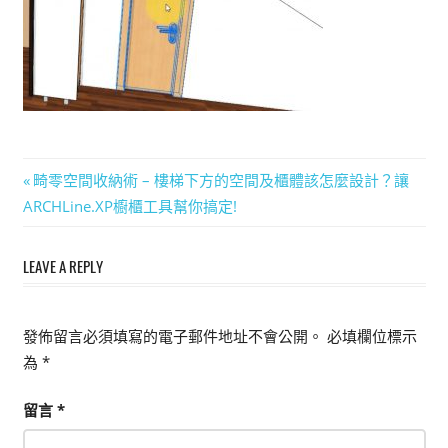
能
上
手
的
3D
軟
文
體
Previous
畸零空間收納術 – 樓梯下方的空間及櫃體該怎麼設計？讓
Post:
ARCHLine.XP櫥櫃工具幫你搞定!
章
導
LEAVE A REPLY
覽
發佈留言必須填寫的電子郵件地址不會公開。
必填欄位標示
為
*
留言
*