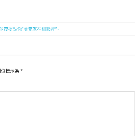
並茂提點你”魔鬼就在細節裡”~
欄位標示為
*