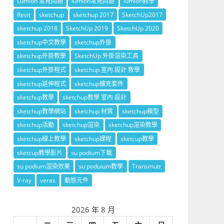
Lumion 常見問題
lumion常見問題
lumion教學
Revit
sketchup
sketchup 2017
SketchUp2017
sketchup 2018
SketchUp 2019
SketchUp 2020
sketchup中文教學
sketchup外掛
sketchup外掛教學
SketchUp 外掛渲染工具
sketchup外掛程式
sketchup 室內 設計 教學
sketchup延伸程式
sketchup擴充套件
sketchup教學
sketchup教學 室內 設計
sketchup教學網站
sketchup 材質
sketchup模型
sketchup活動
sketchup渲染
sketchup渲染教學
sketchup線上教學
sketchup課程
sketcup教學
sketcup教學影片
su podium下載
su podium渲染效果
su poduium教學
Transmutr
V-ray
veras
動態元件
2026 年 8 月