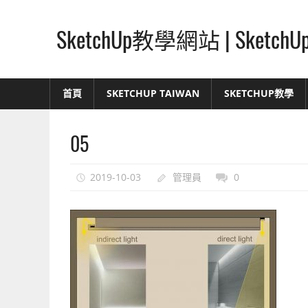
Skip
to
SketchUp教學網站 | Ske
content
SketchUp
–
首頁
SKETCHUP TAIWAN
SKETCHUP教學
最
直
05
覺
的
設
2019-10-03
管理員
0
計
方
式,
人
人
都
能