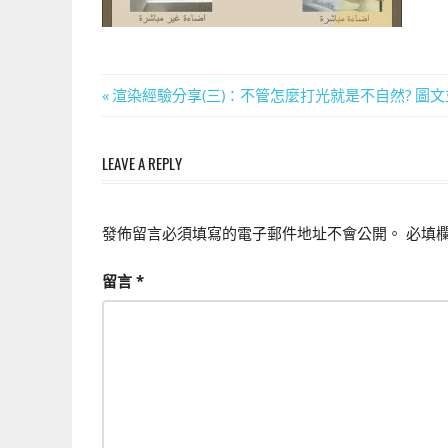
上
手
的
3D
文
Previous
渲染經驗分享(三)：不管怎麼打光就是不自然? 圖文
軟
Post:
章
體
LEAVE A REPLY
導
覽
發佈留言必須填寫的電子郵件地址不會公開。
必填
留言
*