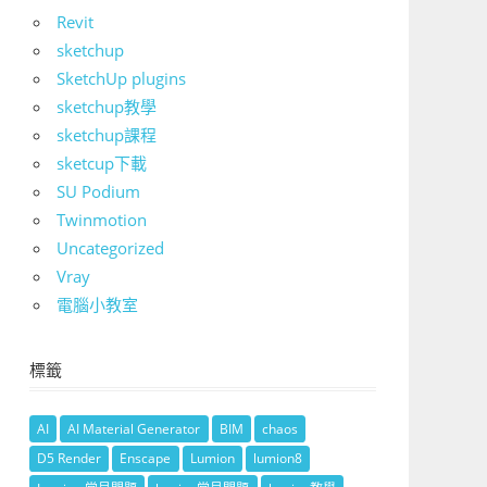
Revit
sketchup
SketchUp plugins
sketchup教學
sketchup課程
sketcup下載
SU Podium
Twinmotion
Uncategorized
Vray
電腦小教室
標籤
AI
AI Material Generator
BIM
chaos
D5 Render
Enscape
Lumion
lumion8