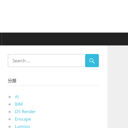
分類
AI
BIM
D5 Render
Enscape
Lumion