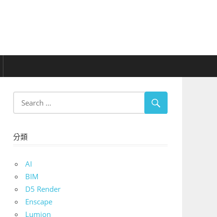
分類
AI
BIM
D5 Render
Enscape
Lumion