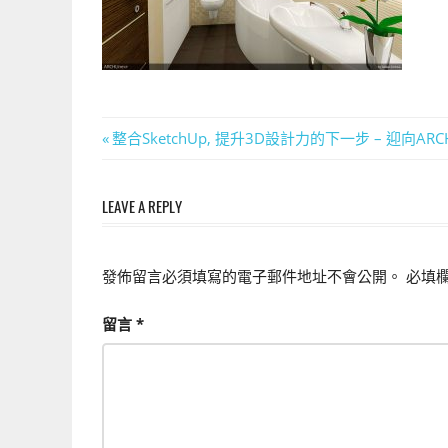
上
手
的
3D
軟
文
Previous
整合SketchUp, 提升3D設計力的下一步 – 迎向ARCHL
體
Post:
章
LEAVE A REPLY
導
覽
發佈留言必須填寫的電子郵件地址不會公開。
必填
留言
*