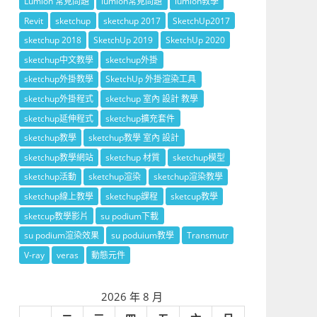
Lumion 常見問題
lumion常見問題
lumion教學
Revit
sketchup
sketchup 2017
SketchUp2017
sketchup 2018
SketchUp 2019
SketchUp 2020
sketchup中文教學
sketchup外掛
sketchup外掛教學
SketchUp 外掛渲染工具
sketchup外掛程式
sketchup 室內 設計 教學
sketchup延伸程式
sketchup擴充套件
sketchup教學
sketchup教學 室內 設計
sketchup教學網站
sketchup 材質
sketchup模型
sketchup活動
sketchup渲染
sketchup渲染教學
sketchup線上教學
sketchup課程
sketcup教學
sketcup教學影片
su podium下載
su podium渲染效果
su poduium教學
Transmutr
V-ray
veras
動態元件
2026 年 8 月