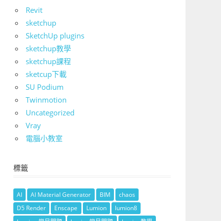
Revit
sketchup
SketchUp plugins
sketchup教學
sketchup課程
sketcup下載
SU Podium
Twinmotion
Uncategorized
Vray
電腦小教室
標籤
AI
AI Material Generator
BIM
chaos
D5 Render
Enscape
Lumion
lumion8