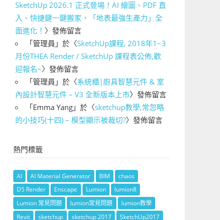
SketchUp 2026.1 正式登場！AI 繪圖、PDF 直
入、快捷鍵一鍵搬家，「地表最強生產力」全
面進化！
〉發佈留言
「
管理員
」於〈
SketchUp課程, 2018年1~3
月份THEA Render / SketchUp 課程表公佈,歡
迎報名~
〉發佈留言
「
管理員
」於〈
系統櫃|廚具智慧元件 & 室
內設計智慧元件 – V3 全新版本上市
〉發佈留言
「
Emma Yang
」於〈
sketchup教學,常忽略
的小技巧(十四) – 模型顯示被裁切?
〉發佈留言
熱門標籤
AI
AI Material Generator
BIM
chaos
D5 Render
Enscape
Lumion
lumion8
Lumion 常見問題
lumion常見問題
lumion教學
Revit
sketchup
sketchup 2017
SketchUp2017