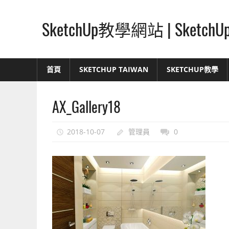
Skip
to
SketchUp教學網站 | Ske
content
SketchUp
–
首頁
SKETCHUP TAIWAN
SKETCHUP教學
最
直
AX_Gallery18
覺
的
設
2018-10-07
管理員
0
計
方
式,
人
人
都
能