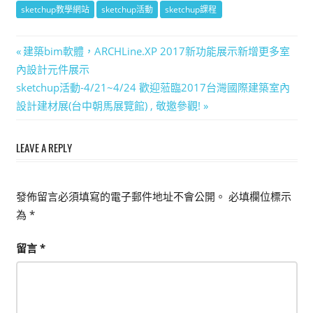
sketchup教學網站
sketchup活動
sketchup課程
文
Previous
建築bim軟體，ARCHLine.XP 2017新功能展示新增更多室
Post:
內設計元件展示
章
Next
sketchup活動-4/21~4/24 歡迎蒞臨2017台灣國際建築室內
導
Post:
設計建材展(台中朝馬展覽館) , 敬邀參觀!
覽
LEAVE A REPLY
發佈留言必須填寫的電子郵件地址不會公開。
必填欄位標示
為
*
留言
*