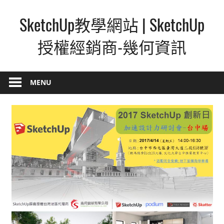
Skip
SketchUp教學網站 | SketchUp
to
content
授權經銷商-幾何資訊
SketchUp
–
MENU
最
直
覺
的
設
計
方
式,
人
人
都