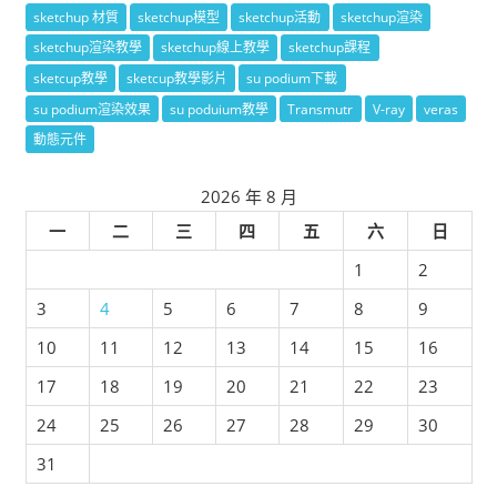
sketchup 材質
sketchup模型
sketchup活動
sketchup渲染
sketchup渲染教學
sketchup線上教學
sketchup課程
sketcup教學
sketcup教學影片
su podium下載
su podium渲染效果
su poduium教學
Transmutr
V-ray
veras
動態元件
2026 年 8 月
一
二
三
四
五
六
日
1
2
3
4
5
6
7
8
9
10
11
12
13
14
15
16
17
18
19
20
21
22
23
24
25
26
27
28
29
30
31