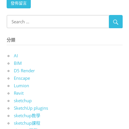
分類
AI
BIM
D5 Render
Enscape
Lumion
Revit
sketchup
SketchUp plugins
sketchup教學
sketchup課程