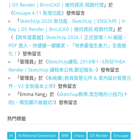
| D5 Render | BricsCAD | 幾何資訊 經銷代理
」於
〈
Enscape 4.11 新增功能
〉發佈留言
「
SketchUp 2026 新功能 - SketchUp | ENSCAPE | V-
Ray | D5 Render | BricsCAD | 幾何資訊 經銷代理
」於
〈
【跨年度震撼】SketchUp 2026.1 正式登場！AI 繪圖、
PDF 直入、快捷鍵一鍵搬家，「地表最強生產力」全面進
化！
〉發佈留言
「
管理員
」於〈
SketchUp課程, 2018年1~3月份THEA
Render / SketchUp 課程表公佈,歡迎報名~
〉發佈留言
「
管理員
」於〈
系統櫃|廚具智慧元件 & 室內設計智慧元
件 – V3 全新版本上市
〉發佈留言
「
Emma Yang
」於〈
sketchup教學,常忽略的小技巧(十
四) – 模型顯示被裁切?
〉發佈留言
熱門標籤
AI
AI Material Generator
BIM
chaos
D5 Render
Enscape