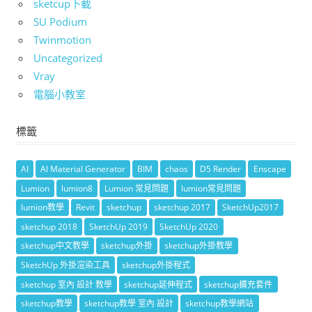
sketcup下載
SU Podium
Twinmotion
Uncategorized
Vray
電腦小教室
標籤
AI
AI Material Generator
BIM
chaos
D5 Render
Enscape
Lumion
lumion8
Lumion 常見問題
lumion常見問題
lumion教學
Revit
sketchup
sketchup 2017
SketchUp2017
sketchup 2018
SketchUp 2019
SketchUp 2020
sketchup中文教學
sketchup外掛
sketchup外掛教學
SketchUp 外掛渲染工具
sketchup外掛程式
sketchup 室內 設計 教學
sketchup延伸程式
sketchup擴充套件
sketchup教學
sketchup教學 室內 設計
sketchup教學網站