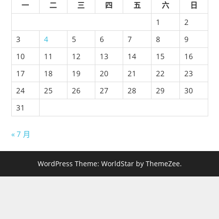
一
二
三
四
五
六
日
1
2
3
4
5
6
7
8
9
10
11
12
13
14
15
16
17
18
19
20
21
22
23
24
25
26
27
28
29
30
31
« 7 月
WordPress Theme: WorldStar by ThemeZee.