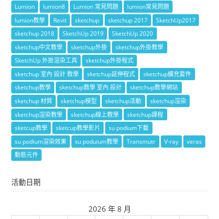
Lumion
lumion8
Lumion 常見問題
lumion常見問題
lumion教學
Revit
sketchup
sketchup 2017
SketchUp2017
sketchup 2018
SketchUp 2019
SketchUp 2020
sketchup中文教學
sketchup外掛
sketchup外掛教學
SketchUp 外掛渲染工具
sketchup外掛程式
sketchup 室內 設計 教學
sketchup延伸程式
sketchup擴充套件
sketchup教學
sketchup教學 室內 設計
sketchup教學網站
sketchup 材質
sketchup模型
sketchup活動
sketchup渲染
sketchup渲染教學
sketchup線上教學
sketchup課程
sketcup教學
sketcup教學影片
su podium下載
su podium渲染效果
su poduium教學
Transmutr
V-ray
veras
動態元件
活動日期
2026 年 8 月