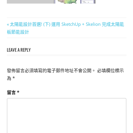
能
上
手
文
Previous
太陽能設計首選! (下) 運用 SketchUp + Skelion 完成太陽能
的
Post:
板節能設計
章
3D
軟
導
LEAVE A REPLY
體
覽
發佈留言必須填寫的電子郵件地址不會公開。
必填欄位標示
為
*
留言
*