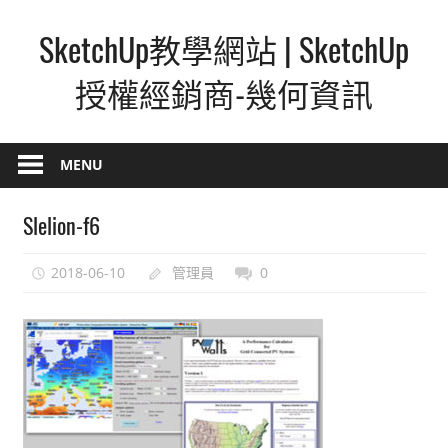
Skip
SketchUp教學網站 | SketchUp
to
content
授權經銷商-幾何資訊
SketchUp
–
MENU
最
直
Slelion-f6
覺
的
2018-06-10
管理員
0
設
計
方
式,
人
人
都