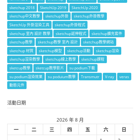
sketchup 2018
SketchUp 2019
SketchUp 2020
sketchup中文教學
sketchup外掛
sketchup外掛教學
SketchUp 外掛渲染工具
sketchup外掛程式
sketchup 室內 設計 教學
sketchup延伸程式
sketchup擴充套件
sketchup教學
sketchup教學 室內 設計
sketchup教學網站
sketchup 材質
sketchup模型
sketchup活動
sketchup渲染
sketchup渲染教學
sketchup線上教學
sketchup課程
sketcup教學
sketcup教學影片
su podium下載
su podium渲染效果
su poduium教學
Transmutr
V-ray
veras
動態元件
活動日期
2026 年 8 月
一
二
三
四
五
六
日