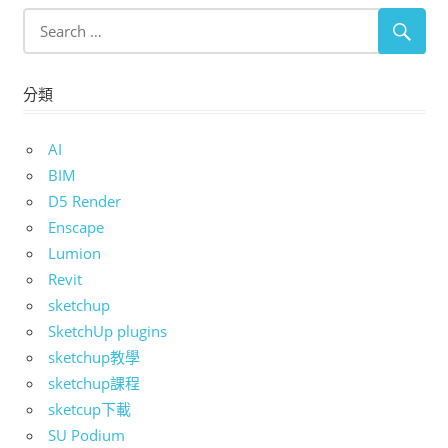
分類
AI
BIM
D5 Render
Enscape
Lumion
Revit
sketchup
SketchUp plugins
sketchup教學
sketchup課程
sketcup下載
SU Podium