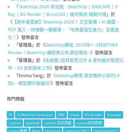
「
SketchUp 2026 新功能 - SketchUp | ENSCAPE | V-
Ray | D5 Render | BricsCAD | 幾何資訊 經銷代理
」於
〈
【跨年度震撼】SketchUp 2026.1 正式登場！AI 繪圖、
PDF 直入、快捷鍵一鍵搬家，「地表最強生產力」全面進
化！
〉發佈留言
「
管理員
」於〈
SketchUp課程, 2018年1~3月份THEA
Render / SketchUp 課程表公佈,歡迎報名~
〉發佈留言
「
管理員
」於〈
系統櫃|廚具智慧元件 & 室內設計智慧元
件 – V3 全新版本上市
〉發佈留言
「
Emma Yang
」於〈
sketchup教學,常忽略的小技巧(十
四) – 模型顯示被裁切?
〉發佈留言
熱門標籤
AI
AI Material Generator
BIM
chaos
D5 Render
Enscape
Lumion
lumion8
Lumion 常見問題
lumion常見問題
lumion教學
Revit
sketchup
sketchup 2017
SketchUp2017