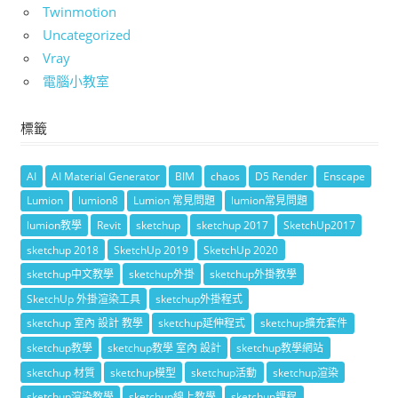
Twinmotion
Uncategorized
Vray
電腦小教室
標籤
AI
AI Material Generator
BIM
chaos
D5 Render
Enscape
Lumion
lumion8
Lumion 常見問題
lumion常見問題
lumion教學
Revit
sketchup
sketchup 2017
SketchUp2017
sketchup 2018
SketchUp 2019
SketchUp 2020
sketchup中文教學
sketchup外掛
sketchup外掛教學
SketchUp 外掛渲染工具
sketchup外掛程式
sketchup 室內 設計 教學
sketchup延伸程式
sketchup擴充套件
sketchup教學
sketchup教學 室內 設計
sketchup教學網站
sketchup 材質
sketchup模型
sketchup活動
sketchup渲染
sketchup渲染教學
sketchup線上教學
sketchup課程